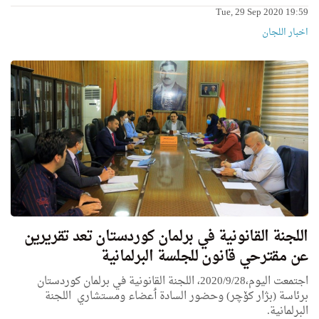
Tue, 29 Sep 2020 19:59
اخبار اللجان
اللجنة القانونية في برلمان كوردستان تعد تقريرين
عن مقترحي قانون للجلسة البرلمانية
اجتمعت اليوم،2020/9/28، اللجنة القانونية في برلمان كوردستان
برئاسة (بژار کۆچر) وحضور السادة ٲعضاء ومستشاري اللجنة
البرلمانية.