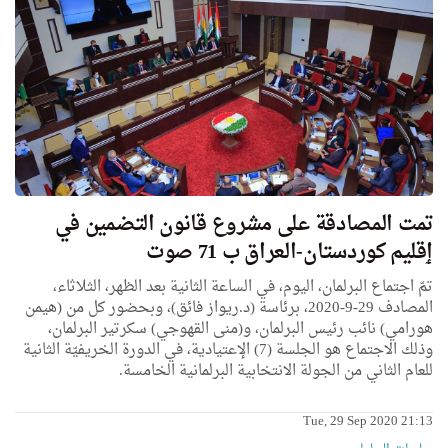
تمت المصادقة علی مشروع قانون التضمين في
ٳقليم كوردستان-العراق ب 71 صوت
تمّ اجتماع البرلمان، اليوم، في الساعة الثانية بعد الظهر، الثلاثاء،
المصادف 29-9-2020، برئاسة (د.ريواز فائق)، وبحضور كل من (هيمن
هورامي) نائب رئيس البرلمان، و(منى القهوجي) سكرتير البرلمان،
وذلك الاجتماع هو الجلسة (7) الإعتيادية، في الدورة الخريفيّة الثانية
للعام الثاني من الجولة الانتخابية البرلمانية الخامسة.
Tue, 29 Sep 2020 21:13