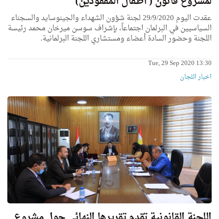
لمشروع قانون ( أطفال اﻟﻤﻔﻘﻮدين)
عقدت اليوم 29/9/2020 لجنة شؤون الشهداء والجينوسايد والسجناء
السياسيين في البرلمان اجتماعاً، بإشراف سوسن ميرخان محمد رئيسة
اللجنة وحضور السادة أعضاء ومستشاري اللجنة البرلمانية.
Tue, 29 Sep 2020 13:30
اخبار اللجان
اللجنة القانونية تقدم تقريرها النهائي حول مشروع