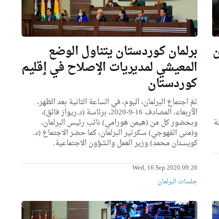
ن
برلمان كوردستان يتناول الوضع
المعيشي لمديريات الٳصلاح في ٳقليم
كوردستان
تمّ اجتماع البرلمان، اليوم، في الساعة الثانية بعد الظهر،
الٲربعاء، المصادف 16-9-2020، برئاسة (د.ريواز فائق)،
16/9/20 اللجنة
وبحضور كل من (هيمن هورامي) نائب رئيس البرلمان،
و(منى القهوجي) سكرتير البرلمان، كما حضر الاجتماع (د.
كويستان محمد) وزير العمل والشؤون الاجتماعية.
Wed, 16 Sep 2020 09:26
جلسات البرلمان