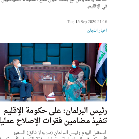
في الإقليم.
Tue, 15 Sep 2020 21:16
اخبار اللجان
رئيس البرلمان: علی حكومة الٳقليم
تنفيذ مضامين فقرات الٳصلاح عمليا
استقبل اليوم رئيس البرلمان (د.ريواز فائق) السفير