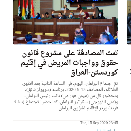
تمت المصادقة علی مشروع قانون
حقوق وواجبات المريض في ٳقليم
كوردستن-العراق
تمّ اجتماع البرلمان، اليوم، في الساعة الثانية بعد الظهر،
الثلاثاء، المصادف 15-9-2020، برئاسة (د.ريواز فائق)،
وبحضور كل من (هيمن هورامي) نائب رئيس البرلمان،
و(منى القهوجي) سكرتير البرلمان، كما حضر الاجتماع (د.فالا
فريد) وزير الٳقليم لشؤون البرلمان.
Tue, 15 Sep 2020 23:45