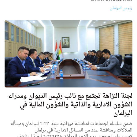
رئیس البرلمان
لجنة النزاهة تجتمع مع نائب رئيس الديوان ومدراء
الشؤون الادارية والذاتية والشؤون المالية في
البرلمان
ضمن سلسلة اجتماعات لمناقشة ميزانية سنة ٢٠٢٣ للبرلمان ومسألة
الملاكات ومناقشة عدد من المسائل الادارية في برلمان
كوردستان،اجتمعت يوم الاحد الموافق ٢٠٢٢/١٢/١٨ لجنة النزاهة ،