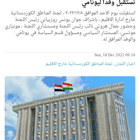
تستقبل وفداً ليونامي
استقبلت يوم الاحد الموافق ٢٠٢٢/١٢/٨ ، لجنة المناطق الكوردستانية
خارج ادارة الاقليم ، باشراف جوان يونس روزبياني رئيس اللجنة
وحضور جمال هروتي نائب رئيس اللجنة ومستشاري اللجنة ، مونياري
موتسي، المستشار السياسي ومسؤول قسم السياسة في يونامي
والوفد المرافق له.
Sun, 18 Dec 2022 09:16
اخبار اللجان
,
لجنة المناطق الكوردستانية خارج الاقليم