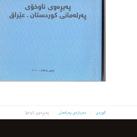
کوردی
دەربارەی پەرلەمان
پەیڕەوی ناوخۆ