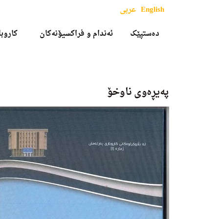
English
عربی
دەستپێک
ئەندام و فراکسیۆنەکان
کاروبا
پەیڕەوی ناوخۆ