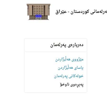
ەرلەمانی کوردستان - عێراق
دەربارەی پەرلەمان
مێژووی هه‌ڵبژاردن
یاسای هەڵبژاردن
خولەکانی پەرلەمان
پەیڕەوی ناوخۆ