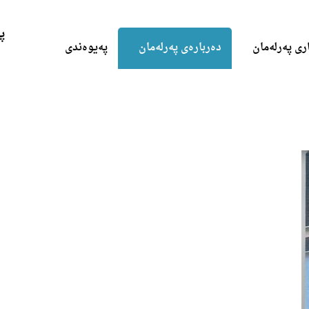
Skip to the content
پ
ری پەرلەمان
دەربارەی پەرلەمان
پەیوەندی