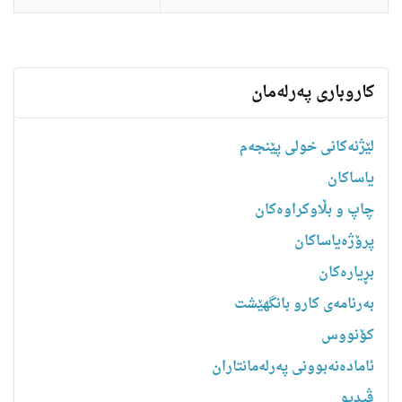
کاروباری پەرلەمان
لێژنەکانی خولی پێنجەم
یاساكان
چاپ و بڵاوکراوەکان
پرۆژەیاساکان
بڕیارەکان
به‌رنامه‌ى كارو بانگهێشت
کۆنووس
ئامادەنەبوونی پەرلەمانتاران
ڤیدیو