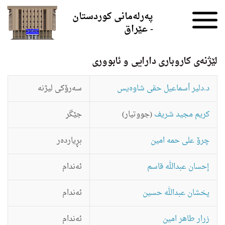
Skip to the content
پەرلەمانی کوردستان
- عێراق
لێژنه‌ی كاروباری دارایی و ئابووری
د.دلیر أسماعیل حقی شاوه‌یس
سه‌رۆكی لیژنه‌
كریم مجید شریف
(جووتیار)
جێگر
چرۆ علی حمه‌ امین
بڕیارده‌ر
إحسان عبدالله قاسم
ئه‌ندام
پخشان عبدالله‌ حسین
ئه‌ندام
زرار طاهر امین
ئه‌ندام