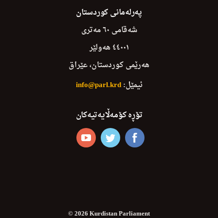
پەرلەمانی کوردستان
شەقامی ٦٠ مەتری
٤٤٠٠١ هەولێر
هەرێمی کوردستان، عێراق
ئیمێل:
info@parl.krd
تۆڕە کۆمەڵایەتیەکان
© 2026 Kurdistan Parliament