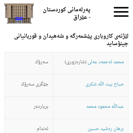
Skip to the content
پەرلەمانی کوردستان
- عێراق
لێژنه‌ى كاروبارى پێشمه‌رگه‌ و شه‌هیدان و قوربانیانى
جینۆساید
محمد ئه‌حمه‌د عه‌لی
(شاره‌زوری)
سه‌رۆك
صباح بیت الله شكرى
جێگری سه‌رۆك
عبدالله محمود محمد
بریارده‌ر
برهان ره‌شید حسین
ئه‌ندام