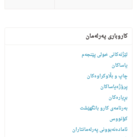
کاروباری پەرلەمان
لێژنەکانی خولی پێنجەم
یاساكان
چاپ و بڵاوکراوەکان
پرۆژەیاساکان
بڕیارەکان
به‌رنامه‌ى كارو بانگهێشت
کۆنووس
ئامادەنەبوونی پەرلەمانتاران