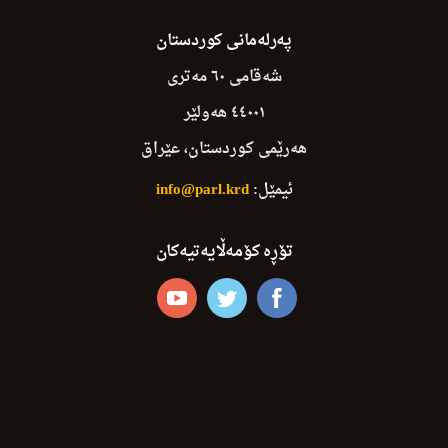
پەرلەمانی کوردستان
شەقامی ٦٠ مەتری
٤٤٠٠١ هەولێر
هەرێمی کوردستان، عێراق
ئیمێل:
info@parl.krd
تۆڕە کۆمەڵایەتیەکان