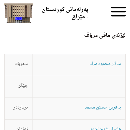
Skip to the content
پەرلەمانی کوردستان
- عێراق
لێژنه‌ى مافى مرۆڤ
سالار محمود مراد
سه‌رۆك
جێگر
به‌فرین حسێن محمد
بریارده‌ر
هاوراز شێخ احمد
ئه‌ندام