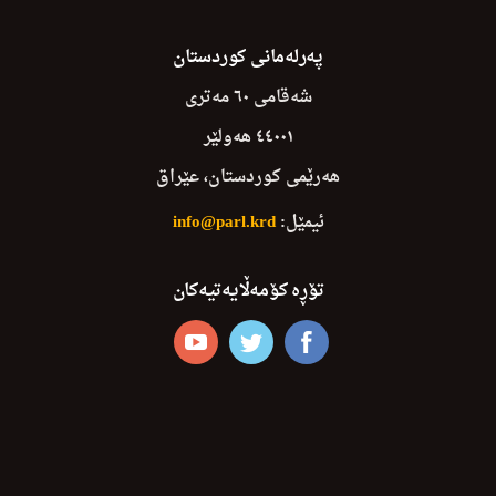
پەرلەمانی کوردستان
شەقامی ٦٠ مەتری
٤٤٠٠١ هەولێر
هەرێمی کوردستان، عێراق
ئیمێل:
info@parl.krd
تۆڕە کۆمەڵایەتیەکان