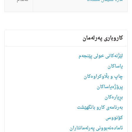
کاروباری پەرلەمان
لێژنەکانی خولی پێنجەم
یاساكان
چاپ و بڵاوکراوەکان
پرۆژەیاساکان
بڕیارەکان
به‌رنامه‌ى كارو بانگهێشت
کۆنووس
ئامادەنەبوونی پەرلەمانتاران