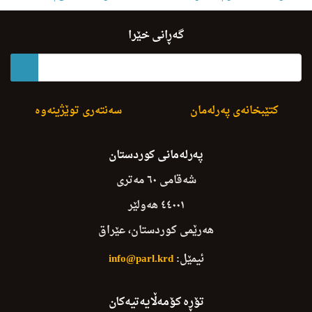
لێژنه‌ هه‌میشه‌ییه‌کانی خولى چواره‌م
گەڕانی خێرا
لیژنه‌ى په‌روه‌رده‌وخوێندنى باڵاوتوێژینه‌وه‌ى زانستى
کتێبخانەی پەرلەمان
سەنتەری توێژینەوە
پەرلەمانی کوردستان
شەقامی ٦٠ مەتری
٤٤٠٠١ هەولێر
هەرێمی کوردستان، عێراق
ئیمێل:
info@parl.krd
تۆڕە کۆمەڵایەتیەکان