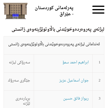
Skip to the content
پەرلەمانی کوردستان
- عێراق
لیژنه‌ى په‌روه‌رده‌وخوێندنى باڵاوتوێژینه‌وه‌ى زانستى
ئەندامانی لیژنه‌ى
په‌روه‌رده‌وخوێندنى
باڵاوتوێژینه‌وه‌ى
زانستى
1
ابراهیم احمد سمۆ
سه‌رۆكى لیژنه‌
2
جوان اسماعیل عزیز
جێگرى سه‌رۆك
3
ریواز فائق حسین
بڕیاردەری
لێژنە