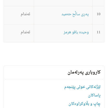
10
په‌ری ساڵح حه‌مید
ئه‌ندام
11
وحیده‌ یاقو هرمز
ئه‌ندام
کاروباری پەرلەمان
لێژنەکانی خولی پێنجەم
یاساكان
چاپ و بڵاوکراوەکان