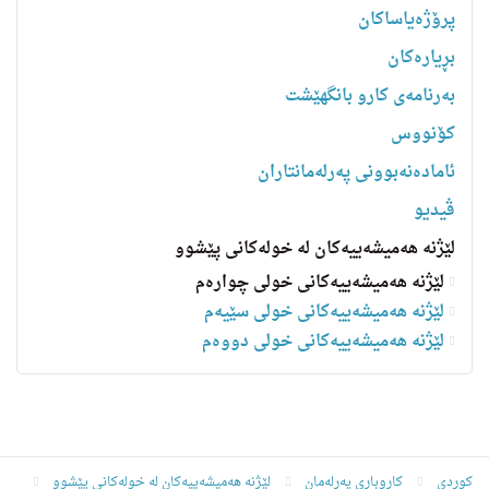
پرۆژەیاساکان
بڕیارەکان
به‌رنامه‌ى كارو بانگهێشت
کۆنووس
ئامادەنەبوونی پەرلەمانتاران
ڤیدیو
لێژنە هەمیشەییەکان لە خولەکانی پێشوو
لێژنه‌ هه‌میشه‌ییه‌کانی خولى چواره‌م
لێژنه‌ هه‌میشه‌ییه‌کانی خولى سێيه‌م
لێژنه‌ هه‌میشه‌ییه‌کانی خولی دووەم
کوردی
کاروباری پەرلەمان
لێژنە هەمیشەییەکان لە خولەکانی پێشوو