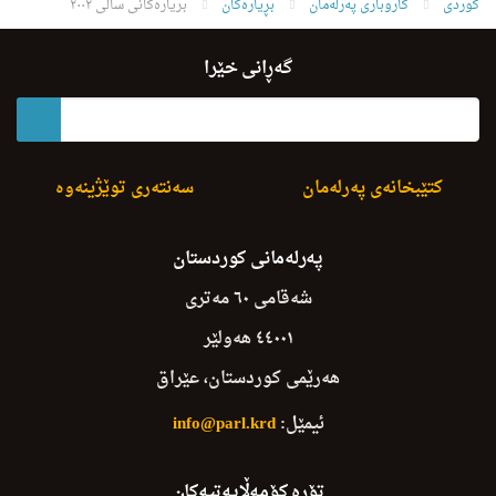
کوردی
کاروباری پەرلەمان
بڕیارەکان
بریارەکانی ساڵی ٢٠٠٢
گەڕانی خێرا
کتێبخانەی پەرلەمان
سەنتەری توێژینەوە
پەرلەمانی کوردستان
شەقامی ٦٠ مەتری
٤٤٠٠١ هەولێر
هەرێمی کوردستان، عێراق
ئیمێل:
info@parl.krd
تۆڕە کۆمەڵایەتیەکان