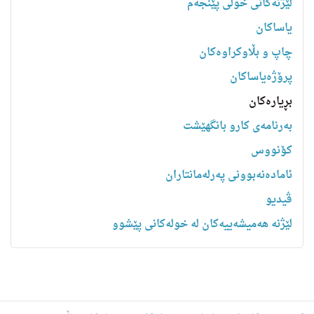
لێژنەکانی خولی پێنجەم
یاساكان
چاپ و بڵاوکراوەکان
پرۆژەیاساکان
بڕیارەکان
به‌رنامه‌ى كارو بانگهێشت
کۆنووس
ئامادەنەبوونی پەرلەمانتاران
ڤیدیو
لێژنە هەمیشەییەکان لە خولەکانی پێشوو