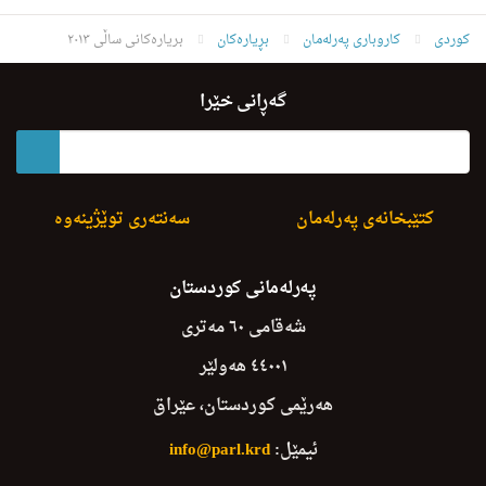
کوردی
کاروباری پەرلەمان
بڕیارەکان
بریارەکانی ساڵی ٢٠١٣
گەڕانی خێرا
کتێبخانەی پەرلەمان
سەنتەری توێژینەوە
پەرلەمانی کوردستان
شەقامی ٦٠ مەتری
٤٤٠٠١ هەولێر
هەرێمی کوردستان، عێراق
ئیمێل:
info@parl.krd