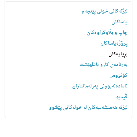
لێژنەکانی خولی پێنجەم
یاساكان
چاپ و بڵاوکراوەکان
پرۆژەیاساکان
بڕیارەکان
به‌رنامه‌ى كارو بانگهێشت
کۆنووس
ئامادەنەبوونی پەرلەمانتاران
ڤیدیو
لێژنە هەمیشەییەکان لە خولەکانی پێشوو