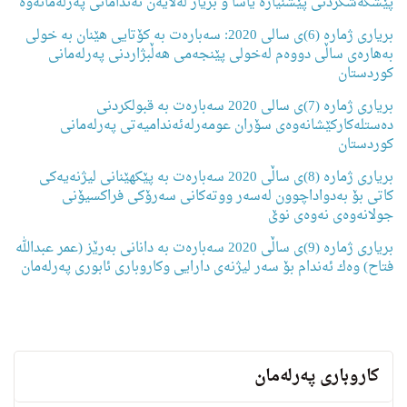
پێشكەشكردنی پێشنیازە یاسا و بریار لەلایەن ئەندامانی پەرلەمانەوە
بریاری ژمارە (6)ی سالی 2020: سەبارەت بە كۆتایی هێنان بە خولی
بەهارەی ساڵی دووەم لەخولی پێنجەمی هەڵبژاردنی پەرلەمانی
كوردستان
بریاری ژمارە (7)ی سالی 2020 سەبارەت بە قبولكردنی
دەستلەكاركێشانەوەی سۆران عومەرلەئەندامیەتی پەرلەمانی
كوردستان
بریاری ژمارە (8)ی ساڵی 2020 سەبارەت بە پێكهێنانی لیژنەیەكی
كاتی بۆ بەدواداچوون لەسەر ووتەكانی سەرۆكی فراكسیۆنی
جولانەوەی نەوەی نوێ
بریاری ژمارە (9)ی ساڵی 2020 سەبارەت بە دانانی بەرێز (عمر عبداللە
فتاح) وەك ئەندام بۆ سەر لیژنەی دارایی وكاروباری ئابوری پەرلەمان
کاروباری پەرلەمان