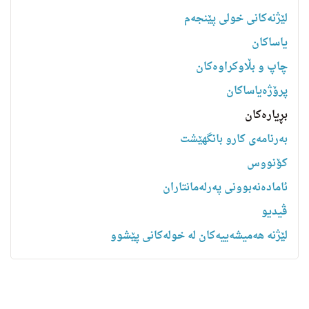
لێژنەکانی خولی پێنجەم
یاساكان
چاپ و بڵاوکراوەکان
پرۆژەیاساکان
بڕیارەکان
به‌رنامه‌ى كارو بانگهێشت
کۆنووس
ئامادەنەبوونی پەرلەمانتاران
ڤیدیو
لێژنە هەمیشەییەکان لە خولەکانی پێشوو