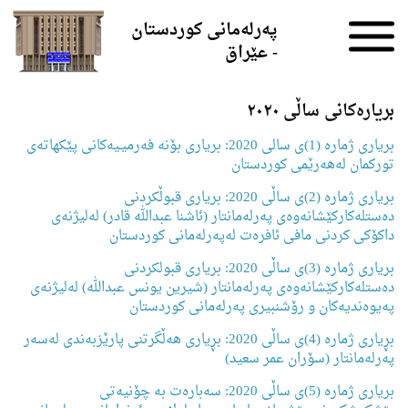
Skip to the content
پەرلەمانی کوردستان
- عێراق
بریارەکانی ساڵی ٢٠٢٠
بریاری ژمارە (1)ی سالی 2020: بریاری بۆنە فەرمیـیەكانی پێكهاتەی
توركمان لەهەرێمی كوردستان
بریاری ژمارە (2)ی ساڵی 2020: بریاری قبوڵكردنی
دەستلەكاركێشانەوەی پەرلەمانتار (ئاشنا عبدالله قادر) لەلیژنەی
داكۆكی كردنی مافی ئافرەت لەپەرلەمانی كوردستان
بریاری ژمارە (3)ی ساڵی 2020: بریاری قبولكردنی
دەستلەكاركێشانەوەی پەرلەمانتار (شیرین یونس عبدالله) لەلیژنەی
پەیوەندیەكان و رۆشنبیری پەرلەمانی كوردستان
بڕیاری ژمارە (4)ی ساڵی 2020: بڕیاری هەڵگرتنی پارێزبەندی لەسەر
پەرلەمانتار (سۆران عمر سعید)
بریاری ژمارە (5)ی ساڵی 2020: سەبارەت بە چۆنیەتی