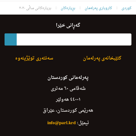
کوردی
کاروباری پەرلەمان
بڕیارەکان
بریارەکانی ساڵی ٢٠٢٠
گەڕانی خێرا
کتێبخانەی پەرلەمان
سەنتەری توێژینەوە
پەرلەمانی کوردستان
شەقامی ٦٠ مەتری
٤٤٠٠١ هەولێر
هەرێمی کوردستان، عێراق
ئیمێل:
info@parl.krd