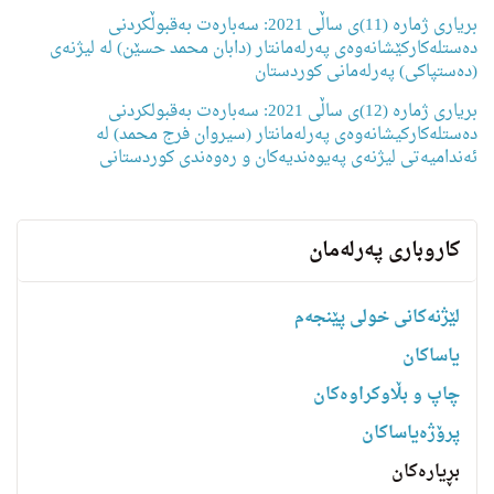
بریاری ژمارە (11)ی ساڵی 2021: سەبارەت بەقبوڵكردنی
دەستلەكاركێشانەوەی پەرلەمانتار (دابان محمد حسێن) لە لیژنەی
(دەستپاکی) پەرلەمانی كوردستان
بریاری ژمارە (12)ی ساڵی 2021: سەبارەت بەقبولکردنی
دەستلەکارکیشانەوەی پەرلەمانتار (سیروان فرج محمد) لە
ئەندامیەتی لیژنەی پەیوەندیەکان و رەوەندی کوردستانی
کاروباری پەرلەمان
لێژنەکانی خولی پێنجەم
یاساكان
چاپ و بڵاوکراوەکان
پرۆژەیاساکان
بڕیارەکان