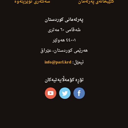
کتێبخانەی پەرلەمان
سەنتەری توێژینەوە
پەرلەمانی کوردستان
شەقامی ٦٠ مەتری
٤٤٠٠١ هەولێر
هەرێمی کوردستان، عێراق
ئیمێل:
info@parl.krd
تۆڕە کۆمەڵایەتیەکان