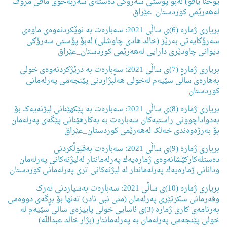
یوخنا یاقو) لەبۆ پۆستی سەرۆكی دەستەی سەربەخۆی مافی مرۆڤ
لەهەرێمی كوردستان_عێراق
بریاری ژمارە (6)ی ساڵی 2021: سەبارەت بە نوێکردنەوەی ماوەی
سەرۆکایەتی بەرێز (خالد هادی چاوشلی) لەبۆ پۆستی سەرۆكی
دیوانی چاودێری دارایی لەهەرێمی كوردستان_عێراق
بریاری ژمارە (7)ی ساڵی 2021: سەبارەت بە درێژكردنەوەی خولی
بەهارەی ساڵی سێیەم لەخولی هەڵبژاردنی پێنجەمی پەرلەمانی
كوردستان
بریاری ژمارە (8)ی ساڵی 2021: سەبارەت بە پێکهێنانی لیژنەیەک بۆ
بەدواداچوونی راستیەکان سەبارەت بە بەکارهێنانی پێگەی پەرلەمان
بۆ بەرژەوەندی خەلک لەهەرێمی كوردستان_عێراق
بریاری ژمارە (9)ی ساڵی 2021: سەبارەت بەقبوڵكردنی
دەستلەكاركێشانەوەی ژمارەیەك پەرلەمانتار لەلیژنەكانی پەرلەمان
ودانانی ژمارەیەك پەرلەمانتار لە لیژنەكانی تری پەرلەمانی كوردستان
بریاری ژمارە (10)ی ساڵی 2021: سەبارەت بەسپاردنی ئەرک
وفەرمانی سکرتێری پەرلەمان (منی نبی نادر) تەنها بۆ بڕگەی دووەمی
بەرنامەی کاری ژمارە (3)ی ئاسایی خولی پاییزەی سالی سێیەم لە
خولی پێنجەمی پەرلەمان بە پەرلەمانتار (بژار خالد عبداللە)