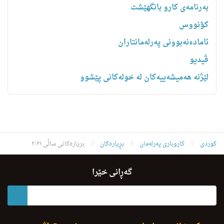
به‌رنامه‌ى كارو بانگهێشت
کۆنووس
ئامادەنەبوونی پەرلەمانتاران
ڤیدیو
لێژنە هەمیشەییەکان لە خولەکانی پێشوو
کوردی
کاروباری پەرلەمان
بڕیارەکان
بریارەکانی ساڵی ٢٠٢١
گەڕانی خێرا