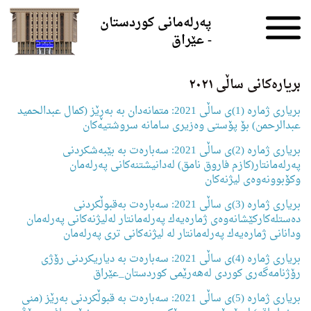
Skip to the content
پەرلەمانی کوردستان
- عێراق
بریارەکانی ساڵی ٢٠٢١
بریاری ژمارە (1)ی ساڵی 2021: متمانەدان بە بەڕێز (كمال عبدالحمید
عبدالرحمن) بۆ پۆستی وەزیری سامانە سروشتیەكان
بریاری ژمارە (2)ی ساڵی 2021: سەبارەت بە بێبەشكردنی
پەرلەمانتار(كازم فاروق نامق) لەدانیشتنەكانی پەرلەمان
وكۆبوونەوەی لیژنەكان
بریاری ژمارە (3)ی ساڵی 2021: سەبارەت بەقبوڵكردنی
دەستلەكاركێشانەوەی ژمارەیەك پەرلەمانتار لەلیژنەكانی پەرلەمان
ودانانی ژمارەیەك پەرلەمانتار لە لیژنەكانی تری پەرلەمان
بریاری ژمارە (4)ی ساڵی 2021: سەبارەت بە دیاریكردنی رۆژی
رۆژنامەگەری كوردی لەهەرێمی كوردستان_عێراق
بریاری ژمارە (5)ی ساڵی 2021: سەبارەت بە قبوڵكردنی بەرێز (منی