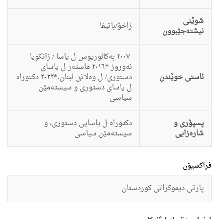
شوێنی
زاخۆ/باتیفا
نیشتەجێبوون
٢٠٠٧ بەکالوریوس ل یاسا / زانکویا
نەوروز *٢٠١٦ ماستەر ل یاسای
ئاستى خوێندن
دستوری/ ل وەلاتێ لبنان.*٢٠٢٢ دکتوراە
ل یاسای دستوری و سیستەمێن
سیاسی
پسپۆری و
دكتوراه ل ياسايى دستوری، و
شارەزایی
سيستەمێن سياسی
فراکسیۆن
پارتی دیموکراتی کوردستان