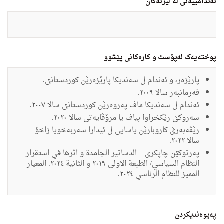
ئەندامییەتی لە لیژنەکان
پوختەیەک لەپۆست و کارەکانی پێشوو
پارێزەر، و ئەندام ل سەندیکا پارێزەرێن کوردستانێ.
فەرمانبەر سالا ٢٠٠٩.
ئەندام ل سەندیکا ماف پەروەرێن کوردستانێ سالا ٢٠٠٧.
سەروکێ رێکخراوا بیاف یا مرۆڤایەتی سالا ٢٠٢٠.
رێڤەبەرێ کاروبارێن یاسایی ل ئیدارا سەربەخویا زاخۆ
سالا ٢٠٢٢.
پەرتوکێن چاپکری _ الدساتير الجامدة و اثرها في استقرار
النظام السياسي/ الطبعة الاولى ٢٠١٩ و الثانية ٢٠٢٤. المعيار
المميز للنظام الرئاسي ٢٠٢٤.
په‌یوه‌ندیكردن