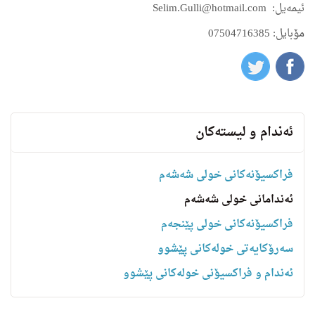
ئیمه‌یل:
Selim.Gulli@hotmail.com
مۆبایل: 07504716385
ئه‌ندام و لیسته‌كان
فراکسیۆنەکانی خولی شەشەم
ئەندامانی خولی شەشەم
فراکسیۆنەکانی خولی پێنجەم
سه‌رۆكایه‌تی خولەکانی پێشوو
ئەندام و فراکسیۆنی خولەکانی پێشوو