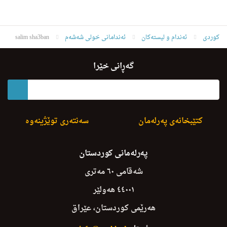
کوردی
ئه‌ندام و لیسته‌كان
ئەندامانی خولی شەشەم
salim sha3ban
گەڕانی خێرا
کتێبخانەی پەرلەمان
سەنتەری توێژینەوە
پەرلەمانی کوردستان
شەقامی ٦٠ مەتری
٤٤٠٠١ هەولێر
هەرێمی کوردستان، عێراق