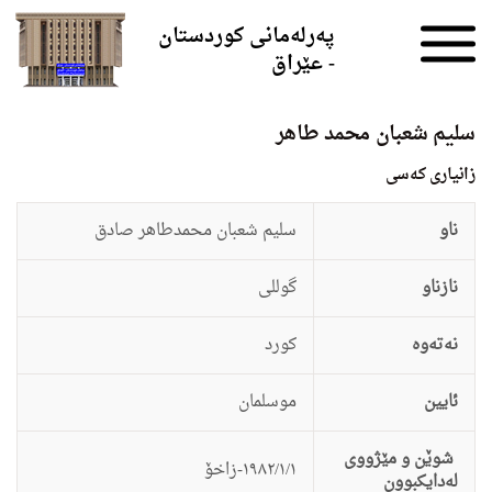
Skip to the content
پەرلەمانی کوردستان
- عێراق
سلیم شعبان محمد طاهر
زانيارى کەسی
ناو
سلیم شعبان محمدطاهر صادق
نازناو
گوللی
نەتەوە
كورد
ئایین
موسلمان
شوێن و مێژووی
١٩٨٢/١/١-زاخۆ
لەدایکبوون