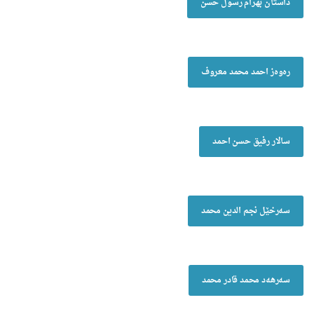
داستان بهرام رسول حسن
رەوەز احمد محمد معروف
سالار رفیق حسن احمد
سەرخێل نجم الدین محمد
سەرهەد محمد قادر محمد