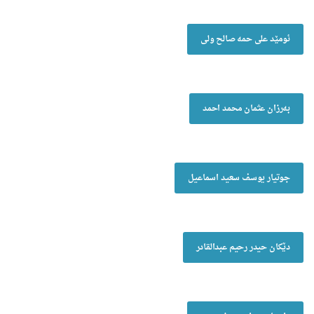
ئومێد علی حمە صالح ولی
بەرزان عثمان محمد احمد
جوتیار یوسف سعید اسماعیل
دێکان حیدر رحیم عبدالقادر