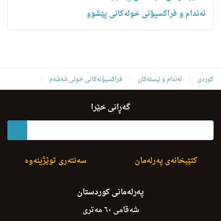
ئەندام و فراکسیۆنی خولەکانی پێشوو
کوردی
ئه‌ندام و لیسته‌كان
فراکسیۆنەکانی خولی شەشەم
یەکێتیی نیشتیمانیی کوردستان
گەڕانی خێرا
کتێبخانەی پەرلەمان
سەنتەری توێژینەوە
پەرلەمانی کوردستان
شەقامی ٦٠ مەتری