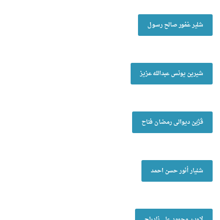
شلیر غفور صالح رسول
شیرین یونس عبداللە عزیز
ڤژین دیوالی رمضان فتاح
شنیار أنور حسن احمد
لاوین محمود علي نادرلج