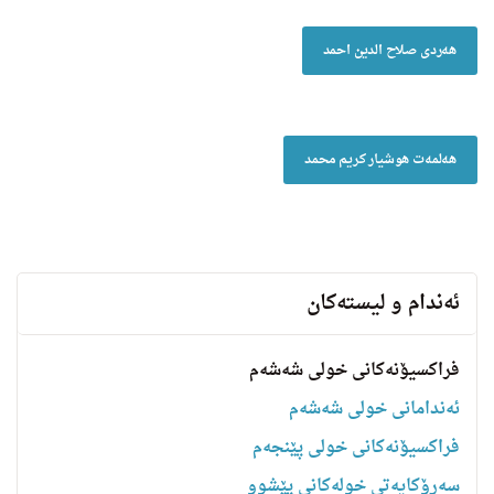
هەردی صلاح الدین احمد
هەلمەت هوشیار کریم محمد
ئه‌ندام و لیسته‌كان
فراکسیۆنەکانی خولی شەشەم
ئەندامانی خولی شەشەم
فراکسیۆنەکانی خولی پێنجەم
سه‌رۆكایه‌تی خولەکانی پێشوو