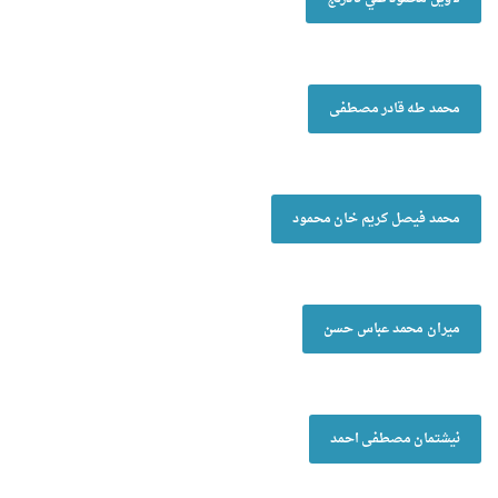
محمد طە قادر مصطفی
محمد فیصل کریم خان محمود
میران محمد عباس حسن
نیشتمان مصطفی احمد