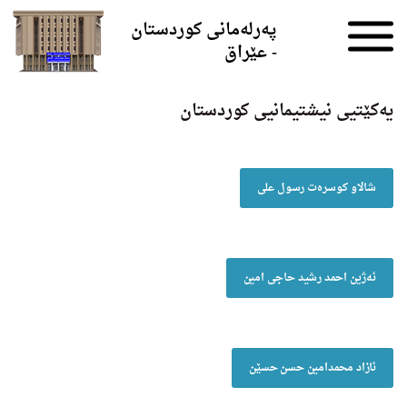
Skip to the content
پەرلەمانی کوردستان
- عێراق
یەکێتیی نیشتیمانیی کوردستان
شالاو کوسرەت رسول علی
ئەژین احمد رشید حاجی امین
ئازاد محمدامین حسن حسێن