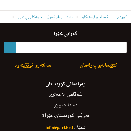
کوردی
ئه‌ندام و لیسته‌كان
ئەندام و فراکسیۆنی خولەکانی پێشوو
ئەندامانی خولی یەکەم
ئیسماعیل ئیبراهیم مه‌ردان
گەڕانی خێرا
کتێبخانەی پەرلەمان
سەنتەری توێژینەوە
پەرلەمانی کوردستان
شەقامی ٦٠ مەتری
٤٤٠٠١ هەولێر
هەرێمی کوردستان، عێراق
ئیمێل:
info@parl.krd