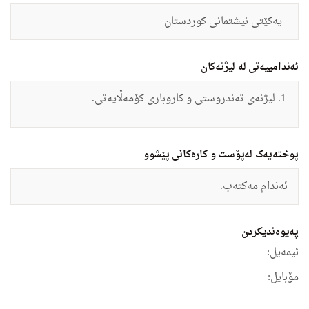
یه‌كێتى نیشتمانى كوردستان
ئەندامییەتی لە لیژنەکان
لیژنه‌ى ته‌ندروستى‌ و كاروبارى كۆمه‌ڵایه‌تى.
پوختەیەک لەپۆست و کارەکانی پێشوو
ئه‌ندام مه‌كته‌ب.
په‌یوه‌ندیكردن
ئیمه‌یل:
مۆبایل: