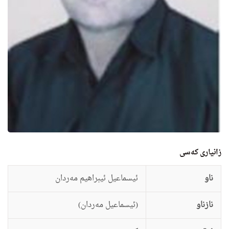
زانيارى کەسی
ناو
ئیسماعیل ئیبراهیم مه‌ردان
نازناو
(ئیسماعیل مه‌ردان)