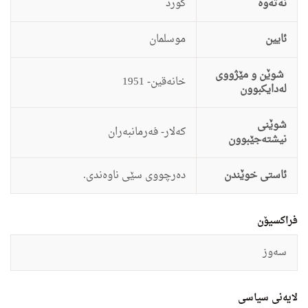
نەتەوە
كورد
ئایین
موسلمان
شوێن و مێژووی
خانه‌قین- 1951
لەدایکبوون
شوێنی
كه‌لار- فه‌رمانبه‌ران
نیشتەجێبوون
ئاستى خوێندن
ده‌رچووى سێى ناوه‌ندى
.
فراکسیۆن
سه‌وز
لایەنی سیاسی