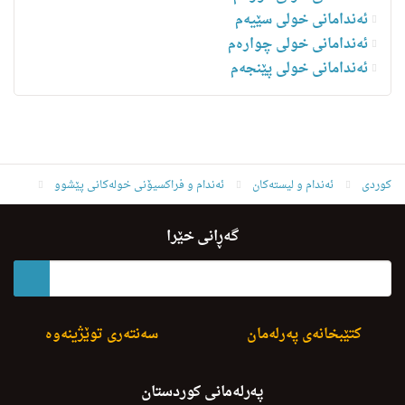
ئەندامانی خولی سێیەم
ئەندامانی خولی چوارەم
ئه‌ندامانی خولی پێنجەم
کوردی
ئه‌ندام و لیسته‌كان
ئەندام و فراکسیۆنی خولەکانی پێشوو
ئەندامانی خولی یەکەم
ئەحمەد سالار عەبدولواحید ئەحمەد
گەڕانی خێرا
کتێبخانەی پەرلەمان
سەنتەری توێژینەوە
پەرلەمانی کوردستان