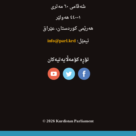
شەقامی ٦٠ مەتری
٤٤٠٠١ هەولێر
هەرێمی کوردستان، عێراق
ئیمێل:
info@parl.krd
تۆڕە کۆمەڵایەتیەکان
© 2026 Kurdistan Parliament