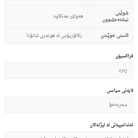
شوێنی
هه‌ولێر-عەنکاوە
نیشتەجێبوون
ئاستى خوێندن
بکالۆریۆس لە هونەری شانۆدا
فراکسیۆن
زەرد
لایەنی سیاسی
سەربەخۆ
ئەندامییەتی لە لیژنەکان