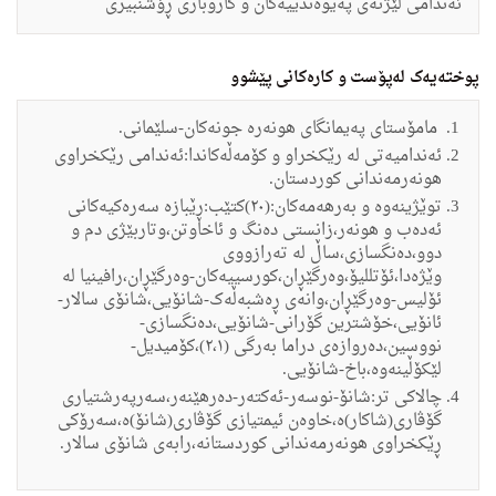
ئەندامی لێژنەی پەیوەندییەکان و کاروباری ڕۆشنبیری
پوختەیەک لەپۆست و کارەکانی پێشوو
مامۆستای پەیمانگای هونەرە جونەکان-سلێمانی.
ئەندامیەتی لە رێکخراو و کۆمەڵەکاندا:ئەندامی رێکخراوی
هونەرمەندانی کوردستان.
توێژینەوە و بەرهەمەکان:(٢٠)کتێب:ڕێبازە سەرەکیەکانی
ئەدەب و هونەر،زانستی دەنگ و ئاخاوتن،وتاربێژی دم و
دوو،دەنگسازی،ساڵ لە تەرازووی
وێژەدا،ئۆتللیۆ،وەرگێڕان،کورسییەکان-وەرگێڕان،رافینیا لە
ئۆلیس-وەرگێڕان،وانەی ڕەشبەڵەک-شانۆیی،شانۆی سالار-
ئانۆیی،خۆشترین گۆرانی-شانۆیی،دەنگسازی-
نووسین،دەروازەی دراما بەرگی (٢،١)،کۆمیدیل-
لێکۆڵینەوە،باخ-شانۆیی.
چالاکی تر:شانۆ-نوسەر-ئەکتەر-دەرهێنەر،سەرپەرشتیاری
گۆڤاری(شاکار)ە،خاوەن ئیمتیازی گۆڤاری(شانۆ)ە،سەرۆکی
ڕێکخراوی هونەرمەندانی کوردستانە،رابەی شانۆی سالار.