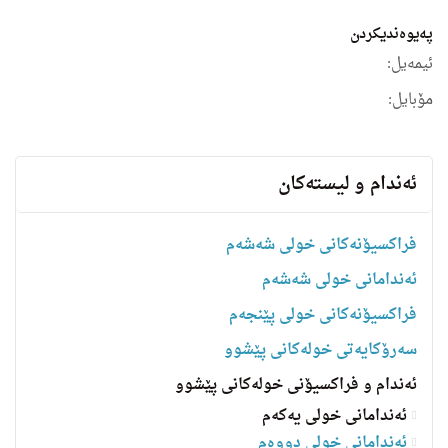
په‌یوه‌ندیكردن
ئیمه‌یل:
مۆبایل:
ئه‌ندام و لیسته‌كان
فراکسیۆنەکانی خولی شەشەم
ئەندامانی خولی شەشەم
فراکسیۆنەکانی خولی پێنجەم
سه‌رۆكایه‌تی خولەکانی پێشوو
ئەندام و فراکسیۆنی خولەکانی پێشوو
ئەندامانی خولی یەکەم
ئەندامانی خولی دووەم