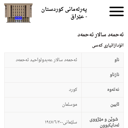
Skip to the content
پەرلەمانی کوردستان
- عێراق
ئەحمەد سالار ئەحمەد
انۆدازانيارى کەسی
ناو
ئەحمەد سالار عەبدولواحید ئەحمەد
نازناو
نەتەوە
كورد
ئایین
موسلمان
شوێن و مێژووی
سلێمانی-١٩٤٧/٦/٢٠
لەدایکبوون