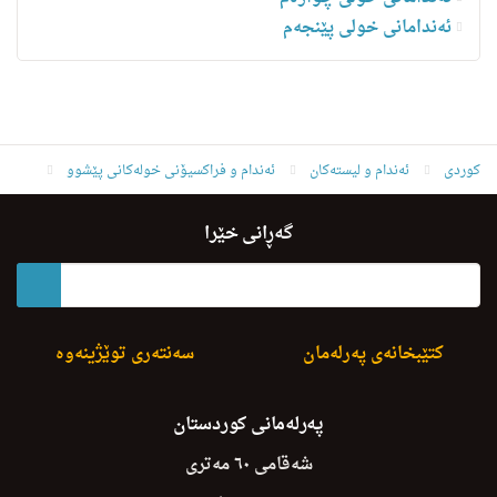
ئه‌ندامانی خولی پێنجەم
کوردی
ئه‌ندام و لیسته‌كان
ئەندام و فراکسیۆنی خولەکانی پێشوو
ئەندامانی خولی یەکەم
بطرس أسخریا هرمز
گەڕانی خێرا
کتێبخانەی پەرلەمان
سەنتەری توێژینەوە
پەرلەمانی کوردستان
شەقامی ٦٠ مەتری