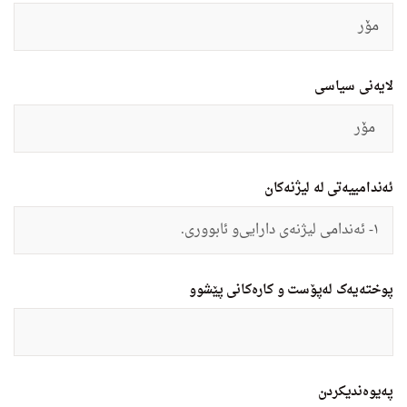
مۆر
لایەنی سیاسی
مۆر
ئەندامییەتی لە لیژنەکان
١- ئەندامی لیژنه‌ى دارایى‌و ئابوورى.
پوختەیەک لەپۆست و کارەکانی پێشوو
په‌یوه‌ندیكردن