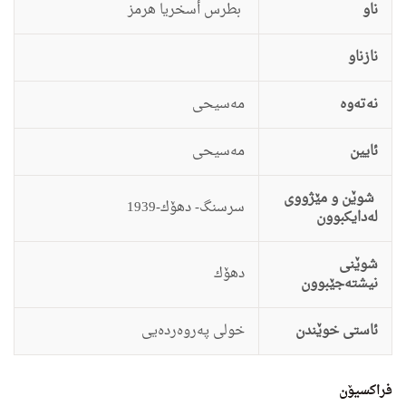
ناو
بطرس أسخریا هرمز
نازناو
نەتەوە
مه‌سیحى
ئایین
مه‌سیحى
شوێن و مێژووی
سرسنگ- دهۆك-1939
لەدایکبوون
شوێنی
دهۆك
نیشتەجێبوون
ئاستى خوێندن
خولى په‌روه‌رده‌یى
فراکسیۆن