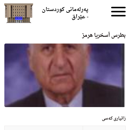
Skip to the content
پەرلەمانی کوردستان
- عێراق
بطرس أسخریا هرمز
زانيارى کەسی