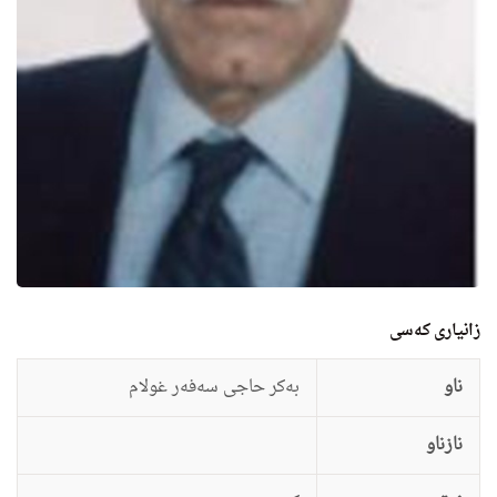
زانيارى کەسی
ناو
به‌كر حاجى سه‌فه‌ر غولام
نازناو