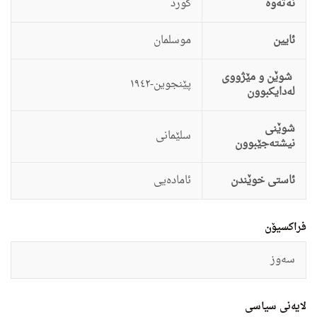
نەتەوە
كورد
ئایین
موسلمان
شوێن و مێژووی
پێنجوین-١٩٤٢
لەدایکبوون
شوێنی
سلێمانی
نیشتەجێبوون
ئاستى خوێندن
ئامادەیی
فراکسیۆن
سەوز
لایەنی سیاسی