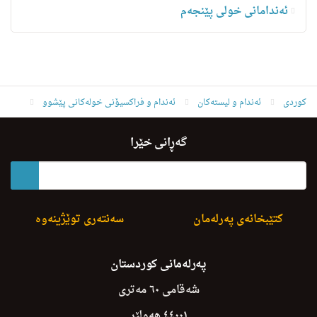
ئه‌ندامانی خولی پێنجەم
کوردی
ئه‌ندام و لیسته‌كان
ئەندام و فراکسیۆنی خولەکانی پێشوو
ئەندامانی خولی یەکەم
به‌كر حاجى سه‌فه‌ر غولام
گەڕانی خێرا
کتێبخانەی پەرلەمان
سەنتەری توێژینەوە
پەرلەمانی کوردستان
شەقامی ٦٠ مەتری
٤٤٠٠١ هەولێر