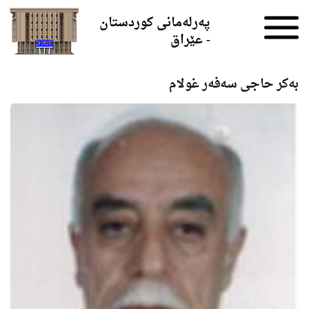
Skip to the content
پەرلەمانی کوردستان
- عێراق
به‌كر حاجى سه‌فه‌ر غولام