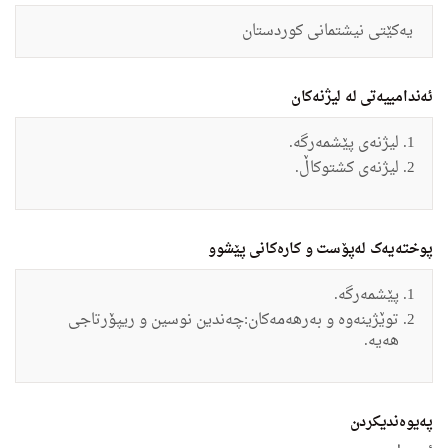
یەکێتی نیشتمانی کوردستان
ئەندامییەتی لە لیژنەکان
لیژنەی پێشمەرگە.
لیژنەی کشتوکاڵ.
پوختەیەک لەپۆست و کارەکانی پێشوو
پێشمەرگە.
توێژینەوە و بەرهەمەکان:چەندین نوسین و ریپۆرتاجی
هەیە.
په‌یوه‌ندیكردن