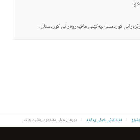
‌خۆ.
رێزەرانی کوردستان،یەکێتی مافپەروەرانی کوردستان.
ێشوو
ئەندامانی خولی یەکەم
بورهان عه‌لى مەحمود ره‌شید جاف