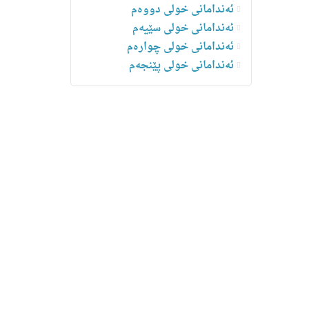
ئەندامانی خولی دووەم
ئەندامانی خولی سێیەم
ئەندامانی خولی چوارەم
ئه‌ندامانی خولی پێنجەم