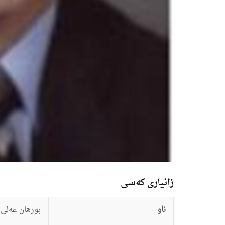
زانيارى کەسی
ناو
بورهان عه‌لى