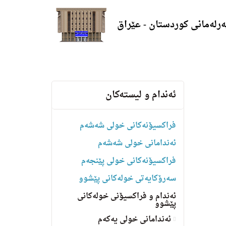
ەرلەمانی کوردستان - عێراق
ئه‌ندام و لیسته‌كان
فراکسیۆنەکانی خولی شەشەم
ئەندامانی خولی شەشەم
فراکسیۆنەکانی خولی پێنجەم
سه‌رۆكایه‌تی خولەکانی پێشوو
ئەندام و فراکسیۆنی خولەکانی
پێشوو
ئەندامانی خولی یەکەم