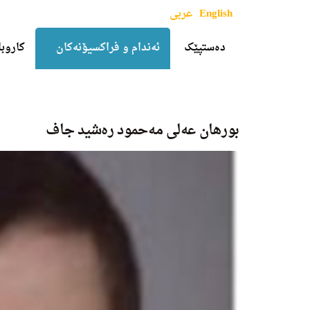
English
عربی
دەستپێک
ئەندام و فراکسیۆنەکان
کاروبا
بورهان عه‌لى مەحمود ره‌شید جاف