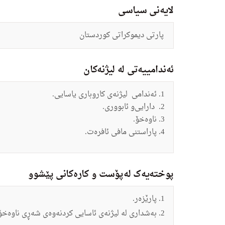
لایەنی سیاسی
پارتی دیموکراتی کوردستان
ئەندامییەتی لە لیژنەکان
ئەندامی
لیژنه‌ى كاروبارى یاسایى.
دارایى‌و ئابوورى.
ناوه‌خۆ.
پاراستنى مافى ئافره‌ت.
پوختەیەک لەپۆست و کارەکانی پێشوو
پارێزه‌ر.
به‌شدارى له‌ لیژنه‌ى ئاسایى كردنه‌وه‌ى شه‌ڕى ناوه‌خۆ