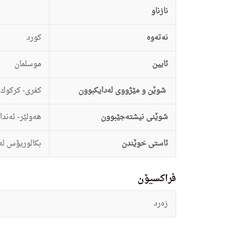
نازناو
نەتەوە
كورد
ئایین
موسلمان
شوێن و مێژووی لەدایکبوون
كفرى- كركوك- 954
شوێنی نیشتەجێبوون
هه‌ولێر- ئه‌ندا
ئاستى خوێندن
بكالوریۆس له‌
فراکسیۆن
زەرد