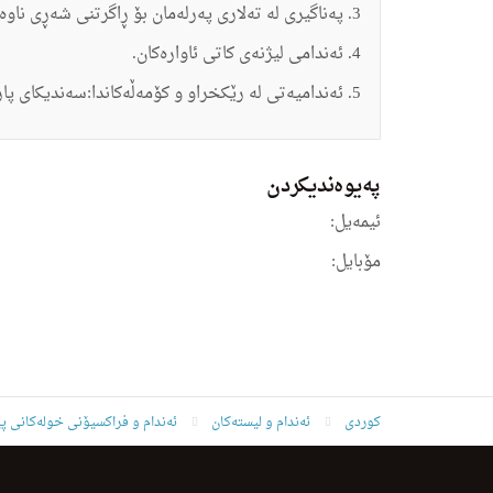
په‌ناگیرى له‌ ته‌لارى په‌رله‌مان بۆ ڕاگرتنى شه‌ڕى ناوه
ئه‌ندامى لیژنه‌ى كاتى ئاواره‌كان.
ئەندامیەتی لە رێکخراو و کۆمەڵەکاندا:سەندیکای پا
په‌یوه‌ندیكردن
ئیمه‌یل:
مۆبایل:
کوردی
ئه‌ندام و لیسته‌كان
ئەندام و فراکسیۆنی خولەکانی پ