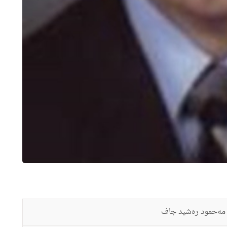
 مەحمود ره‌شید جاف