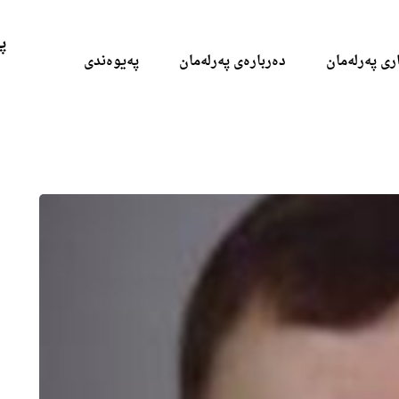
Skip to the content
پ
ری پەرلەمان
دەربارەی پەرلەمان
پەیوەندی