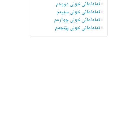
ئەندامانی خولی دووەم
ئەندامانی خولی سێیەم
ئەندامانی خولی چوارەم
ئه‌ندامانی خولی پێنجەم