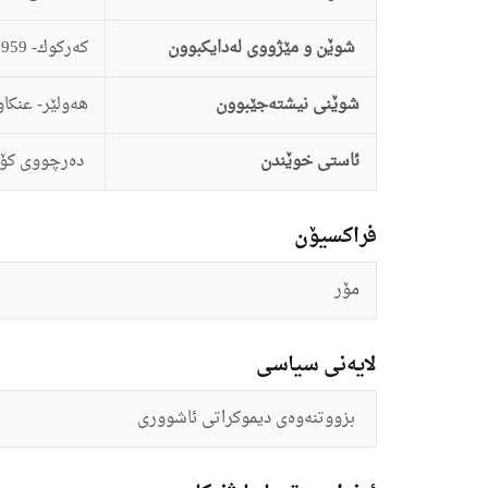
شوێن و مێژووی لەدایکبوون
كه‌ركوك- 29/6/1959
شوێنی نیشتەجێبوون
هه‌ولێر- عنكاوه
ئاستى خوێندن
ده‌رچووى كۆلی
فراکسیۆن
مۆر
لایەنی سیاسی
بزووتنه‌وه‌ى دیموكراتى ئاشوورى