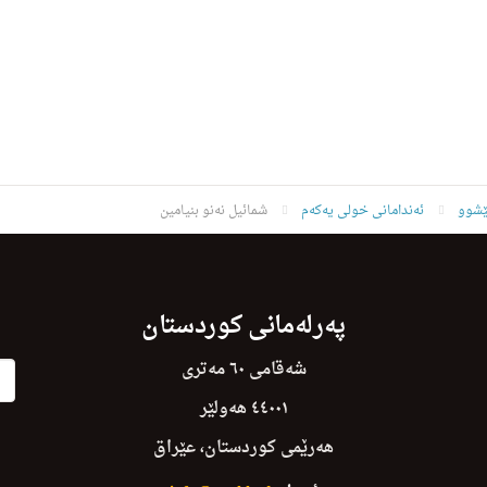
ێشوو
ئەندامانی خولی یەکەم
شمائیل نه‌نو بنیامین
پەرلەمانی کوردستان
شەقامی ٦٠ مەتری
٤٤٠٠١ هەولێر
هەرێمی کوردستان، عێراق