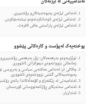
ئەندامییەتی لە لیژنەکان
ئەندامی لیژنه‌ى په‌یوه‌ندیه‌كان‌و رۆشنبیرى.
ئەندامی لیژنه‌ى ئاوه‌دانكردنه‌وه‌‌و نیشته‌جێكردن.
ئەندامی لیژنه‌ى پاراستنى مافى ئافره‌ت.
پوختەیەک لەپۆست و کارەکانی پێشوو
توێژینه‌وه‌‌و به‌رهه‌مه‌كان: زۆر به‌رهه‌مى رۆشنبیرى‌و
زمانحالى بزووتنه‌وه‌ى دیموكراتى ئاشوورى
.
چالاكى تر: ئه‌ندامى مه‌كته‌بى سیاسی و به‌رپرسى نو
په‌یوه‌ندیه‌كانى گشتى بزووتنه‌وه‌ى ئاشوورى.
ئه‌ندامیه‌تى له‌ رێكخرا‌و و كۆمه‌ڵه‌كاندا: یانه‌ى ر
ئه‌ندامى سه‌ندیكاى ڕۆژنامه‌نووسانى كوردستان.
ئەندازیار.