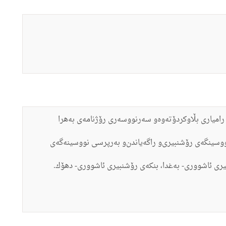
 رامیارى بڵاوكردۆته‌وه‌‌و سه‌رنووسه‌رى رۆژنامه‌ى به‌هرا
وسینگه‌ى رۆشنبیرى‌و راگه‌یاندن‌و به‌رپرسى نووسینه‌گه‌ى
ۆشنبیرى ئاشوورى- به‌غدا، بنكه‌ى رۆشنبیرى ئاشوورى- دهۆك.