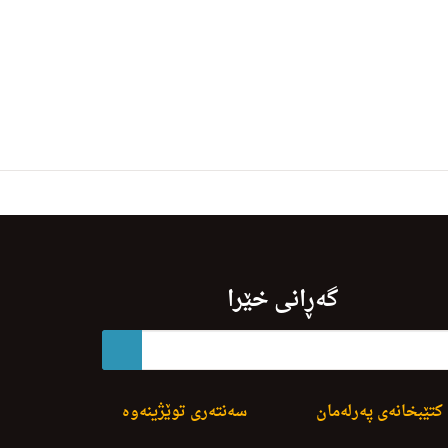
گەڕانی خێرا
کتێبخانەی پەرلەمان
سەنتەری توێژینەوە