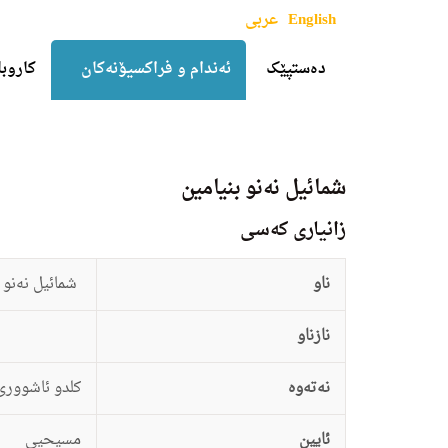
English
عربی
دەستپێک
ئەندام و فراکسیۆنەکان
کاروبا
شمائیل نه‌نو بنیامین
زانيارى کەسی
ناو
شمائیل نه‌نو 
نازناو
نەتەوە
كلد‌و ئاشوورى
ئایین
مسیحیی