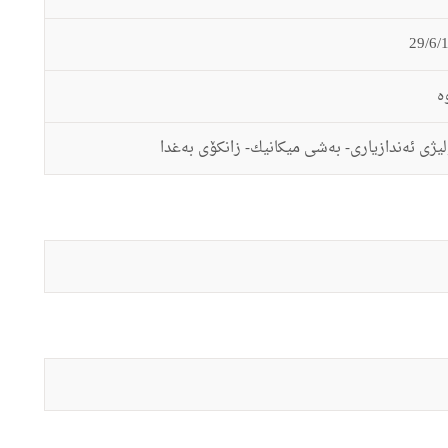
‌
ژى ئه‌ندازیارى- به‌شى میكانیك- زانكۆى به‌غدا