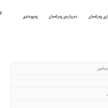
Skip to the content
پ
ری پەرلەمان
دەربارەی پەرلەمان
پەیوەندی
بنیامین