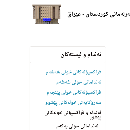
ەرلەمانی کوردستان - عێراق
ئه‌ندام و لیسته‌كان
فراکسیۆنەکانی خولی شەشەم
ئەندامانی خولی شەشەم
فراکسیۆنەکانی خولی پێنجەم
سه‌رۆكایه‌تی خولەکانی پێشوو
ئەندام و فراکسیۆنی خولەکانی
پێشوو
ئەندامانی خولی یەکەم