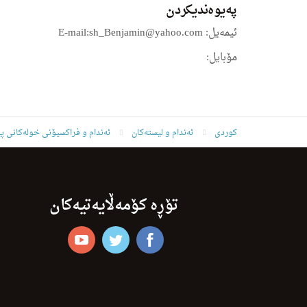
په‌یوه‌ندیكردن
ئیمه‌یل:
E-mail:sh_Benjamin@yahoo.com
مۆبایل:
کوردی
ئه‌ندام و لیسته‌كان
ئەندام و فراکسیۆنی خولەکانی پ
تۆڕە کۆمەڵایەتیەکان