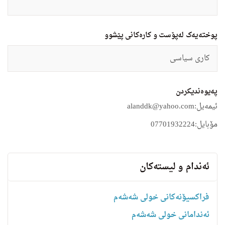
پوختەیەک لەپۆست و کارەکانی پێشوو
كارى سیاسى
په‌یوه‌ندیكردن
ئیمه‌یل:
alanddk@yahoo.com
مۆبایل:
07701932224
ئه‌ندام و لیسته‌كان
فراکسیۆنەکانی خولی شەشەم
ئەندامانی خولی شەشەم