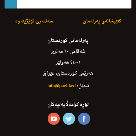
کتێبخانەی پەرلەمان
سەنتەری توێژینەوە
پەرلەمانی کوردستان
شەقامی ٦٠ مەتری
٤٤٠٠١ هەولێر
هەرێمی کوردستان، عێراق
ئیمێل:
info@parl.krd
تۆڕە کۆمەڵایەتیەکان