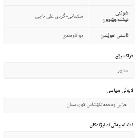
شوێنی
سلێمانى- گردى على ناجى
نیشتەجێبوون
ئاستى خوێندن
دواناوه‌ندى
فراکسیۆن
سه‌وز
لایەنی سیاسی
حزبى زه‌حمەتكێشانى كوردستان
ئەندامییەتی لە لیژنەکان