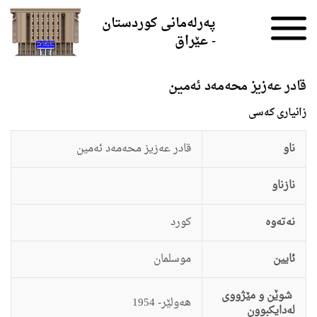
Skip to the content
پەرلەمانی کوردستان
- عێراق
قادر عه‌زیز محه‌مه‌د ئه‌مین
زانيارى کەسی
ناو
قادر عه‌زیز محه‌مه‌د ئه‌مین
نازناو
نەتەوە
كورد
ئایین
موسلمان
شوێن و مێژووی
هه‌ولێر- 1954
لەدایکبوون