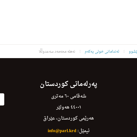
ێشوو
ئەندامانی خولی یەکەم
نه‌هله‌ محه‌مه‌د سه‌عدوڵڵا
پەرلەمانی کوردستان
شەقامی ٦٠ مەتری
٤٤٠٠١ هەولێر
هەرێمی کوردستان، عێراق
ئیمێل:
info@parl.krd