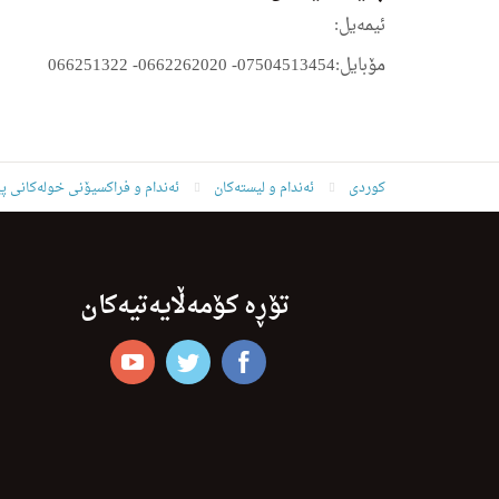
ئیمه‌یل:
مۆبایل:
07504513454- 0662262020- 066251322
کوردی
ئه‌ندام و لیسته‌كان
ئەندام و فراکسیۆنی خولەکانی پ
تۆڕە کۆمەڵایەتیەکان