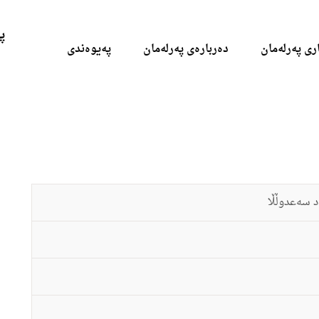
Skip to the content
پ
ری پەرلەمان
دەربارەی پەرلەمان
پەیوەندی
‌د سه‌عدوڵڵا