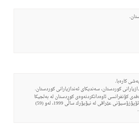
ستان.
‌شى كاره‌با.
ه‌ندازیارانى كوردستان، سه‌ندیكاى ئه‌ندازیارانى كوردستان.
ه‌فدى كۆنفرانسى ئاوه‌دانكردنه‌وه‌ى كوردستان له‌ به‌لجیكا
(بروكسیل) ساڵى 1993، به‌شدارى كردن له‌ كۆنگره‌ى ئۆپۆزۆسیۆنى عێراقى له‌ نیۆیۆرك ساڵى 1999، له‌و (59)