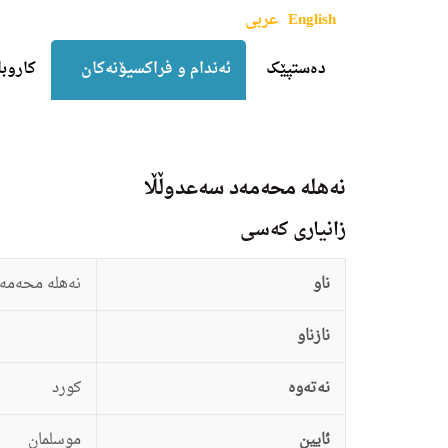
English
عربی
دەستپێک
ئەندام و فراکسیۆنەکان
کاروبا
نه‌هله‌ محه‌مه‌د سه‌عدوڵڵا
زانيارى کەسی
ناو
نه‌هله‌ محه‌مه
نازناو
نەتەوە
كورد
ئایین
موسلمان