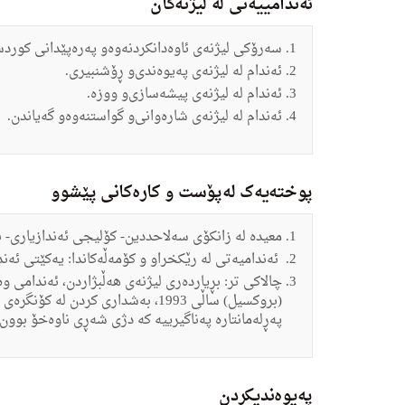
ئەندامییەتی لە لیژنەکان
سه‌رۆكى لیژنه‌ى ئاوه‌دانكردنه‌وه‌‌و په‌ره‌پێدانى كورد
ئه‌ندام له‌ لیژنه‌ى په‌یوه‌ندى‌و ڕۆشنبیرى.
ئه‌ندام له‌ لیژنه‌ى پیشه‌سازى‌و ووزە.
ئه‌ندام له‌ لیژنه‌ى شاره‌وانى‌و گواستنه‌وه‌‌و گه‌یاندن.
پوختەیەک لەپۆست و کارەکانی پێشوو
معیده‌ له‌ زانكۆى سه‌لاحددین- كۆلیجى ئه‌ندازیارى- به
ئه‌ندامیه‌تى له‌ رێكخرا‌و و كۆمه‌ڵه‌كاندا: یه‌كێتى ئ
چالاكى تر: بڕیارده‌رى لیژنه‌ى هه‌ڵبژاردن، ئه‌ندامى و
په‌ڕله‌مانتاره‌ په‌ناگیرییه‌ كه‌ دژى شه‌ڕى ناوه‌خۆ بوون.
په‌یوه‌ندیكردن