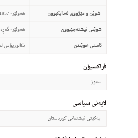
شوێن و مێژووی لەدایکبوون
هه‌ولێر- 1/7/1957
شوێنی نیشتەجێبوون
هه‌ولێر- گه‌ڕ
ئاستى خوێندن
بكالوریۆس له‌ 
فراکسیۆن
سه‌وز
لایەنی سیاسی
یه‌كێتى نیشتمانى كوردستان‌