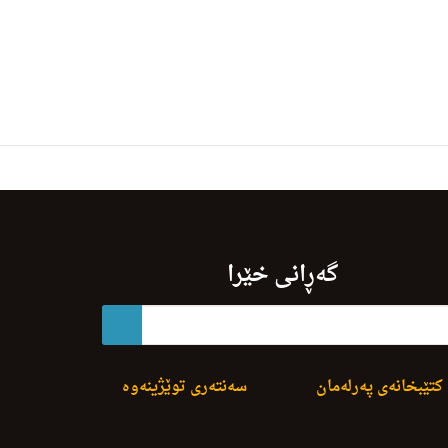
گەڕانی خێرا
کتێبخانەی پەرلەمان
سەنتەری توێژینەوە