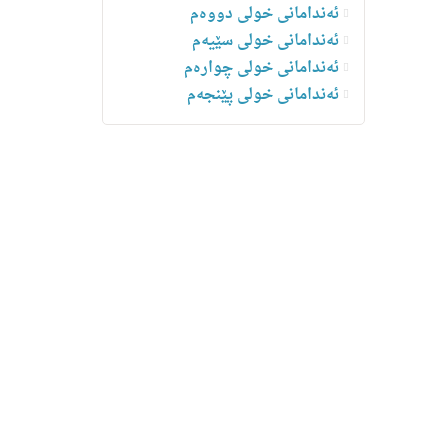
ئەندامانی خولی دووەم
ئەندامانی خولی سێیەم
ئەندامانی خولی چوارەم
ئه‌ندامانی خولی پێنجەم