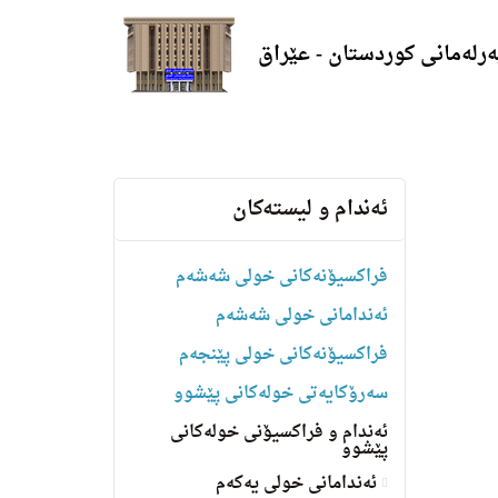
ەرلەمانی کوردستان - عێراق
ئه‌ندام و لیسته‌كان
فراکسیۆنەکانی خولی شەشەم
ئەندامانی خولی شەشەم
فراکسیۆنەکانی خولی پێنجەم
سه‌رۆكایه‌تی خولەکانی پێشوو
ئەندام و فراکسیۆنی خولەکانی
پێشوو
ئەندامانی خولی یەکەم