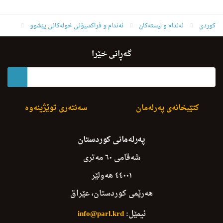
کوردی
ئه‌ندام و لیسته‌كان
ئەندام و فراکسیۆنی خولەکانی پێشوو
ئەندامانی خولی یەکەم
په‌رى خان مه‌حمود شه‌وقی (شه‌مام شه‌وقى)
گەڕانی خێرا
کتێبخانەی پەرلەمان
سەنتەری توێژینەوە
پەرلەمانی کوردستان
شەقامی ٦٠ مەتری
٤٤٠٠١ هەولێر
هەرێمی کوردستان، عێراق
ئیمێل:
info@parl.krd