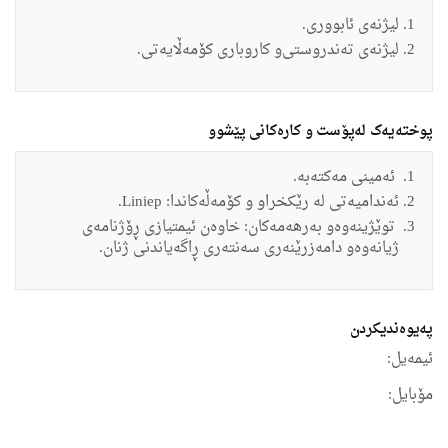
لیژنه‌ى ئابوورى.
لیژنه‌ى ته‌ندروستى‌و كاروبارى كۆمه‌ڵایه‌تى.
پوختەیەک لەپۆست و کارەکانی پێشوو
ئه‌مینى مه‌كته‌به‌.
ئه‌ندامیه‌تى له‌ رێكخرا‌و و كۆمه‌ڵه‌كاندا: Liniep.
توێژینه‌وه‌‌و به‌رهه‌مه‌كان: خاوه‌ن ئیمتیازى ڕۆژنامه‌ى
ژیانه‌وه‌‌و دامه‌زرێنه‌رى سه‌نته‌رى ڕاگه‌یاندنى ژنان.
په‌یوه‌ندیكردن
ئیمه‌یل:
مۆبایل: