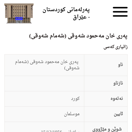
Skip to the content
پەرلەمانی کوردستان
- عێراق
په‌رى خان مه‌حمود شه‌وقی (شه‌مام شه‌وقى)
زانيارى کەسی
په‌رى خان مه‌حمود شه‌وقی (شه‌مام
ناو
شه‌وقى)
نازناو
نەتەوە
كورد
ئایین
موسلمان
شوێن و مێژووی