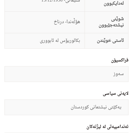
سلێمانى- 15/12/1956
لەدایکبوون
شوێنی
هۆڵه‌ندا- درناخ
نیشتەجێبوون
ئاستى خوێندن
بكالوریۆس له‌ ئابوورى
فراکسیۆن
سه‌وز
لایەنی سیاسی
یه‌كێتى نیشتمانى كوردستان
ئەندامییەتی لە لیژنەکان