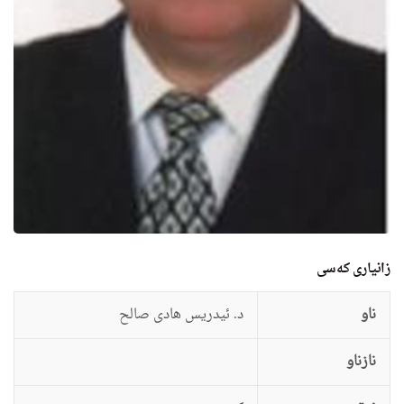
زانيارى کەسی
ناو
د. ئیدریس هادى صالح
نازناو