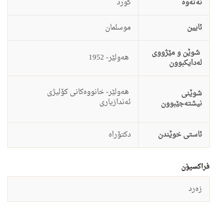
نەتەوە
كورد
ئایین
موسلمان
شوێن و مێژووی
هه‌ولێر- 1952
لەدایکبوون
هه‌ولێر- خانووه‌كانى كۆلیژى
شوێنی
ئه‌ندازیارى
نیشتەجێبوون
ئاستى خوێندن
دكتۆراه
فراکسیۆن
زەرد