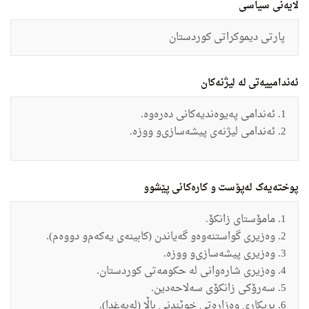
لایەنی سیاسی
پارتى دیموكراتى كوردستان
ئەندامییەتی لە لیژنەکان
ئەندامی
په‌یوه‌ندیه‌كانى ده‌ره‌وه.
ئەندامی
لیژنه‌ى پیشه‌سازى‌و ووزه.
پوختەیەک لەپۆست و کارەکانی پێشوو
مامۆستاى زانكۆ.
وه‌زیرى گواستنه‌وه‌‌و گه‌یاندن (كابینه‌ى یه‌كه‌م‌و دووه‌م).
وه‌زیرى پیشه‌سازى‌و ووزه.
وه‌زیرى شاره‌وانى له‌ حكومه‌تى كوردستان.
سه‌رۆكى زانكۆى سه‌لاحەدین.
بریكارى وه‌زاره‌تى خوێندنی باڵا (له‌به‌غدا).