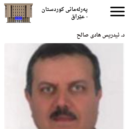
Skip to the content
پەرلەمانی کوردستان
- عێراق
د. ئیدریس هادى صالح