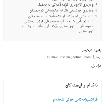
وه‌زیرى كاروبارى كۆمه‌ڵایه‌تى له‌ به‌غدا.
وه‌زیرى خوێندنى باڵا له‌ حكومه‌تى كوردستان.
ئه‌ندامێتى له‌ رێكخراو كۆمه‌ڵه‌كاندا: سه‌ندیكاى
ئه‌ندازیارانى كوردستان، سه‌ندیكاى فیزیا، یه‌كێتى
مامۆستایانى كوردستان، رێكخراوى مافى مرۆڤ له‌
كوردستان.
په‌یوه‌ندیكردن
ئیمه‌یل:
E- mail: idsalih@hotmail.com
مۆبایل:
ئه‌ندام و لیسته‌كان
فراکسیۆنەکانی خولی شەشەم