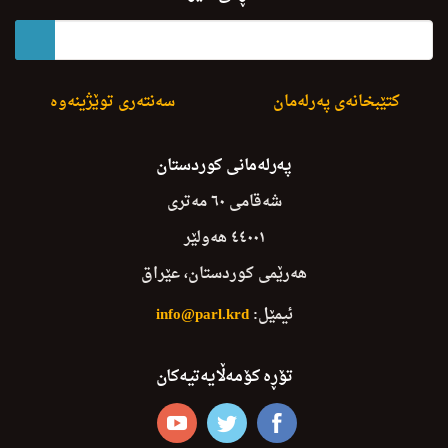
کتێبخانەی پەرلەمان
سەنتەری توێژینەوە
پەرلەمانی کوردستان
شەقامی ٦٠ مەتری
٤٤٠٠١ هەولێر
هەرێمی کوردستان، عێراق
ئیمێل:
info@parl.krd
تۆڕە کۆمەڵایەتیەکان