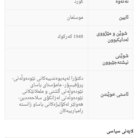
نەتەوە
كورد
ئایین
موسلمان
شوێن و مێژووی
1948 كه‌ركوك
لەدایکبوون
شوێنی
نیشتەجێبوون
دكتۆرا له‌په‌یوه‌ندییه‌كانی نێوده‌وڵه‌تی-
پرۆفیسۆر- مامۆستای یاسای
نێوده‌وڵه‌تی گشتی و ململانێكانی
ئاستى خوێندن
نێوده‌وڵه‌تی له‌زانكۆی سلاحه‌ددین-
هه‌ولێر له‌كۆلیژه‌كانی یاساو زانسته‌
رامیارییه‌كان
لایەنی سیاسی