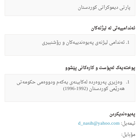
پارتی دیموكراتی كوردستان
ئەندامییەتی لە لیژنەکان
ئەندامی لیژنەی
په‌یوه‌ندییه‌كان و رۆشنبیری
پوختەیەک لەپۆست و کارەکانی پێشوو
وه‌زیری په‌روه‌رده‌ له‌كابینه‌ی یه‌كه‌م ودووه‌می حكومه‌تی
هه‌رێمی كوردستان (1992-1996)
په‌یوه‌ندیكردن
ئیمه‌یل:
d_nasih@yahoo.com
مۆبایل: