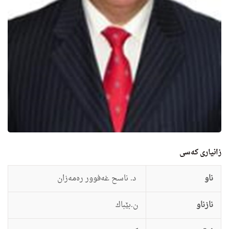
زانيارى کەسی
ناو
د. ناسح غه‌فوور ره‌مه‌زان
نازناو
ن.بێباك