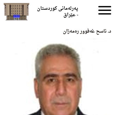
Skip to the content
پەرلەمانی کوردستان
- عێراق
د. ناسح غه‌فوور ره‌مه‌زان