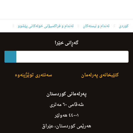
کوردی
ئه‌ندام و لیسته‌كان
ئەندام و فراکسیۆنی خولەکانی پێشوو
ئەندامانی خولی دووەم
د. ناسح غه‌فوور ره‌مه‌زان
گەڕانی خێرا
کتێبخانەی پەرلەمان
سەنتەری توێژینەوە
پەرلەمانی کوردستان
شەقامی ٦٠ مەتری
٤٤٠٠١ هەولێر
هەرێمی کوردستان، عێراق