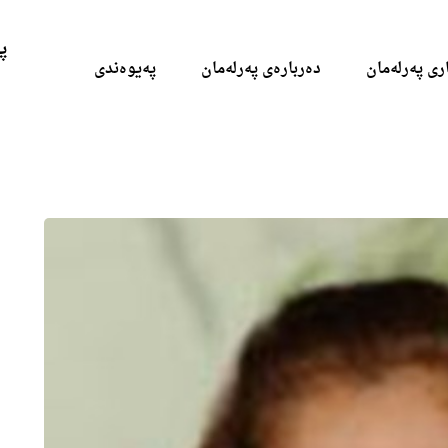
Skip to the content
پ
ری پەرلەمان
دەربارەی پەرلەمان
پەیوەندی