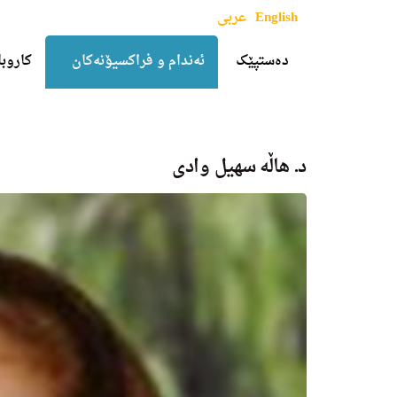
English
عربی
دەستپێک
ئەندام و فراکسیۆنەکان
کاروبا
د. هاڵه‌ سهیل وادی