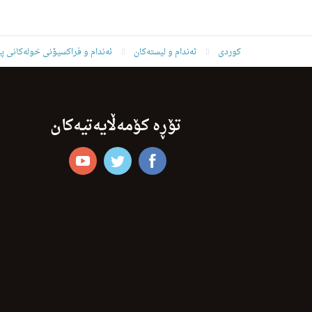
کوردی
ئه‌ندام و لیسته‌كان
ئەندام و فراکسیۆنی خولەکانی پ
تۆڕە کۆمەڵایەتیەکان