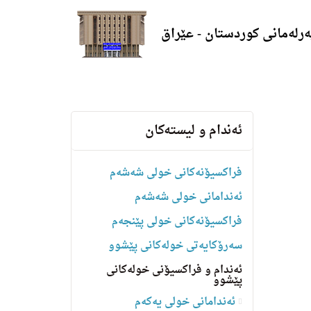
ەرلەمانی کوردستان - عێراق
ئه‌ندام و لیسته‌كان
فراکسیۆنەکانی خولی شەشەم
ئەندامانی خولی شەشەم
فراکسیۆنەکانی خولی پێنجەم
سه‌رۆكایه‌تی خولەکانی پێشوو
ئەندام و فراکسیۆنی خولەکانی
پێشوو
ئەندامانی خولی یەکەم