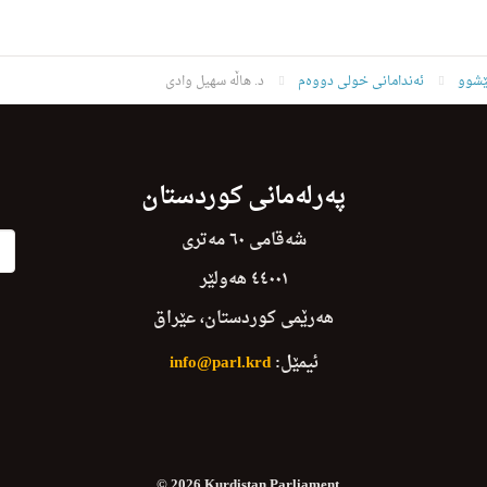
ێشوو
ئەندامانی خولی دووەم
د. هاڵه‌ سهیل وادی
پەرلەمانی کوردستان
شەقامی ٦٠ مەتری
٤٤٠٠١ هەولێر
هەرێمی کوردستان، عێراق
ئیمێل:
info@parl.krd
© 2026 Kurdistan Parliament