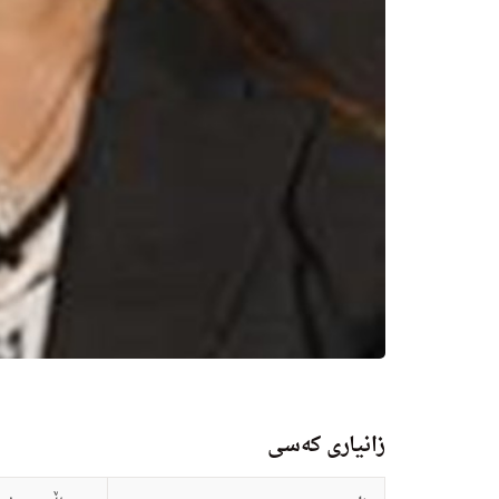
زانيارى کەسی