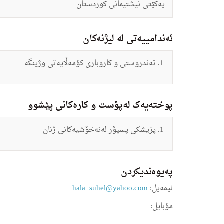
یه‌كێتی نیشتیمانی كوردستان
ئەندامییەتی لە لیژنەکان
ته‌ندروستی و كاروباری كۆمه‌ڵایه‌تی وژینگه‌
پوختەیەک لەپۆست و کارەکانی پێشوو
پزیشكی پسپۆر له‌نه‌خۆشیه‌كانی ژنان
په‌یوه‌ندیكردن
ئیمه‌یل:
hala_suhel@yahoo.com
مۆبایل: