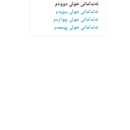
ئەندامانی خولی دووەم
ئەندامانی خولی سێیەم
ئەندامانی خولی چوارەم
ئه‌ندامانی خولی پێنجەم