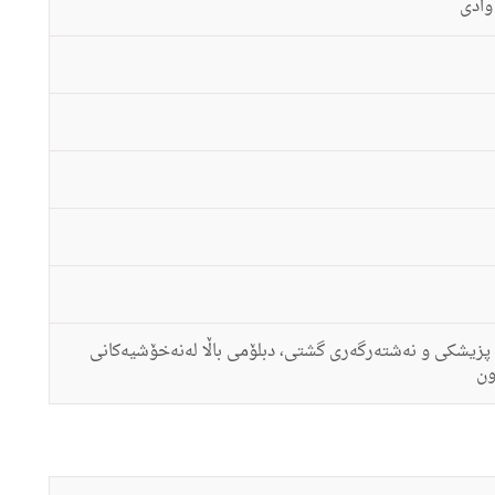
 وادی
پزیشكی و نه‌شته‌رگه‌ری گشتی، دبلۆمی باڵا له‌نه‌خۆشیه‌كانی
ون