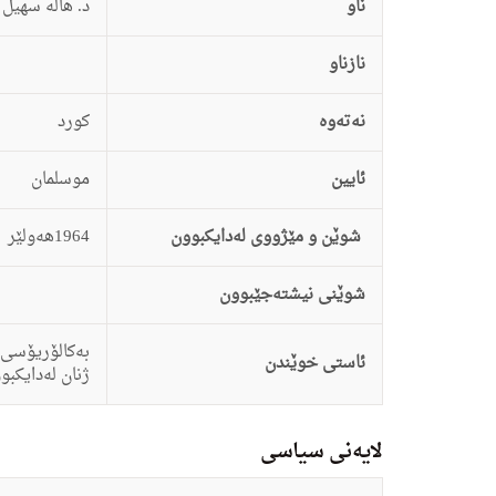
ناو
د. هاڵه‌ سهیل
نازناو
نەتەوە
كورد
ئایین
موسلمان
شوێن و مێژووی لەدایکبوون
1964هه‌ولێر
شوێنی نیشتەجێبوون
به‌كالۆریۆسی 
ئاستى خوێندن
ژنان له‌دایكبو
لایەنی سیاسی