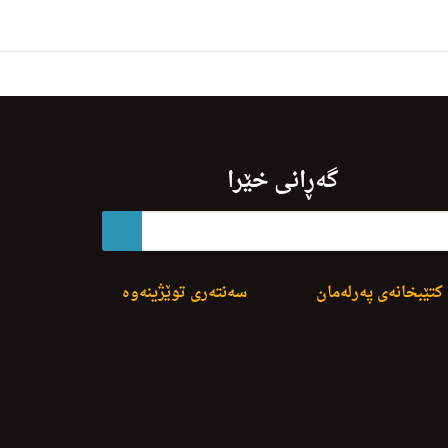
گەڕانی خێرا
کتێبخانەی پەرلەمان
سەنتەری توێژینەوە