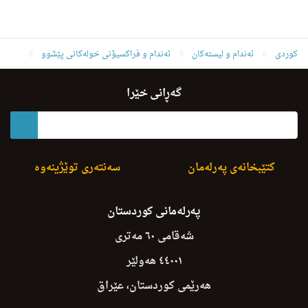
کوردی
ئه‌ندام و لیسته‌كان
ئەندام و فراکسیۆنی خولەکانی پێشوو
ئەندامانی خولی دووەم
رشاد ئه‌حمه‌د ئیبراهیم
گەڕانی خێرا
کتێبخانەی پەرلەمان
سەنتەری توێژینەوە
پەرلەمانی کوردستان
شەقامی ٦٠ مەتری
٤٤٠٠١ هەولێر
هەرێمی کوردستان، عێراق