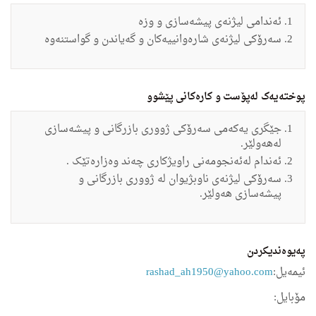
ئەندامی
لیژنه‌ی
پیشه‌سازی و وزه‌
سه‌رۆكی لیژنه‌ی شاره‌وانییه‌كان و گه‌یاندن و گواستنه‌وه‌
پوختەیەک لەپۆست و کارەکانی پێشوو
جێگری یه‌كه‌می سه‌رۆكی ژووری بازرگانی و پیشه‌سازی
له‌هه‌ولێر.
ئه‌ندام له‌ئه‌نجومه‌نی راویژکاری چه‌ند وه‌زاره‌تێک .
سه‌رۆکی لیژنه‌ی ناوبژیوان له‌ ژووری بازرگانی و
پیشه‌سازی هه‌ولێر.
په‌یوه‌ندیكردن
ئیمه‌یل:
rashad_ah1950@yahoo.com
مۆبایل: