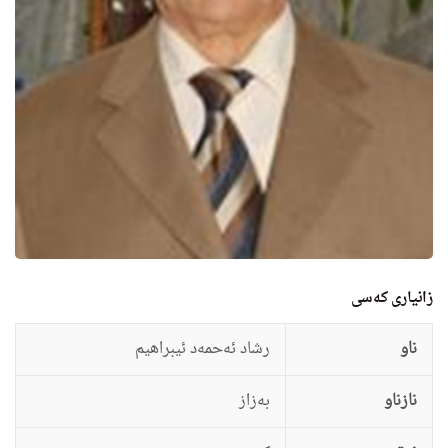
زانيارى کەسی
ناو
رشاد ئه‌حمه‌د ئیبراهیم
نازناو
به‌زاز