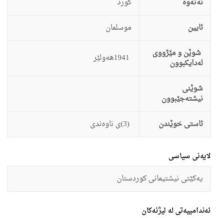
نەتەوە
كورد
ئایین
موسلمان
شوێن و مێژووی
1941هه‌ولێر
لەدایکبوون
شوێنی
نیشتەجێبوون
ئاستى خوێندن
(3)ی ناوه‌ندی
لایەنی سیاسی
یه‌كێتی نیشتیمانی كوردستان
ئەندامییەتی لە لیژنەکان