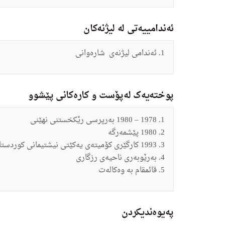
ئەندامییەتی لە لیژنەکان
ئەندامی لیژنەی شاره‌وانی
پوختەیەک لەپۆست و کارەکانی پێشوو
1978 – 1980 به‌رپرسی رێکخستنی نهێنی
1980 پێشمه‌رگه‌
1993 کارگێری کۆمیته‌ی یه‌کێتی نیشتیمانی کوردستان
به‌رێوبه‌ری ناحیه‌ی رزگاری
قائمقام به‌ وه‌کاله‌ت
په‌یوه‌ندیكردن