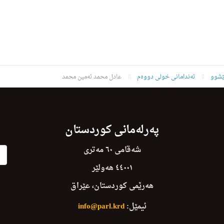
ێشوو
ئەندامانی خولی دووەم
عادل محمد ئه‌مین محمد
پەرلەمانی کوردستان
شەقامی ٦٠ مەتری
٤٤٠٠١ هەولێر
هەرێمی کوردستان، عێراق
ئیمێل:
info@parl.krd