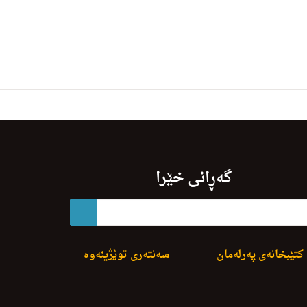
گەڕانی خێرا
کتێبخانەی پەرلەمان
سەنتەری توێژینەوە