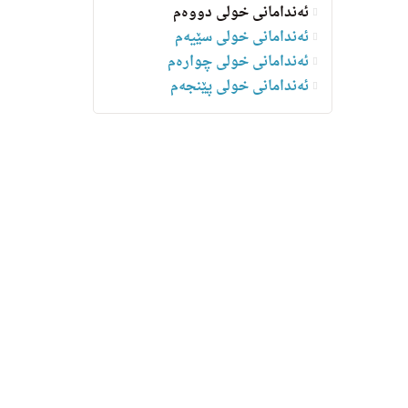
ئەندامانی خولی دووەم
ئەندامانی خولی سێیەم
ئەندامانی خولی چوارەم
ئه‌ندامانی خولی پێنجەم