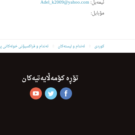
ئیمه‌یل:
Adel_k2009@yahoo.com
مۆبایل:
کوردی
ئه‌ندام و لیسته‌كان
ئەندام و فراکسیۆنی خولەکانی پ
تۆڕە کۆمەڵایەتیەکان