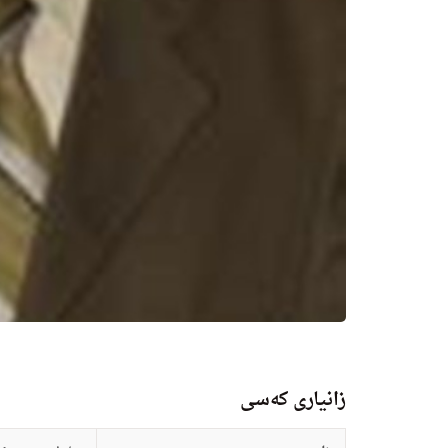
زانيارى کەسی