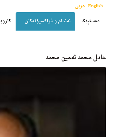
English
عربی
دەستپێک
ئەندام و فراکسیۆنەکان
کاروبا
عادل محمد ئه‌مین محمد