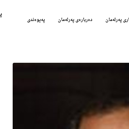
Skip to the content
پ
ری پەرلەمان
دەربارەی پەرلەمان
پەیوەندی