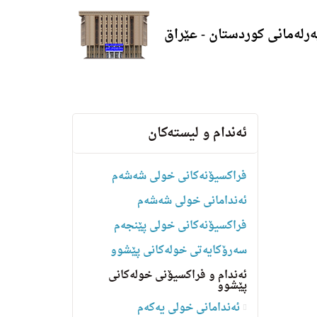
ەرلەمانی کوردستان - عێراق
ئه‌ندام و لیسته‌كان
فراکسیۆنەکانی خولی شەشەم
ئەندامانی خولی شەشەم
فراکسیۆنەکانی خولی پێنجەم
سه‌رۆكایه‌تی خولەکانی پێشوو
ئەندام و فراکسیۆنی خولەکانی
پێشوو
ئەندامانی خولی یەکەم