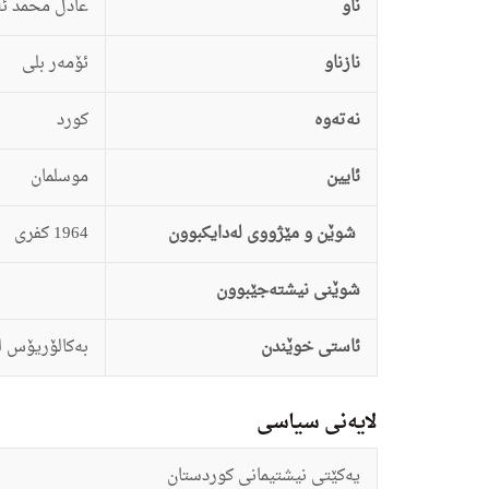
ناو
عادل محمد ئه
نازناو
ئۆمه‌ر بلی
نەتەوە
كورد
ئایین
موسلمان
شوێن و مێژووی لەدایکبوون
1964 کفری
شوێنی نیشتەجێبوون
ئاستى خوێندن
به‌کالۆریۆس له
لایەنی سیاسی
یه‌کێتی نیشتیمانی کوردستان