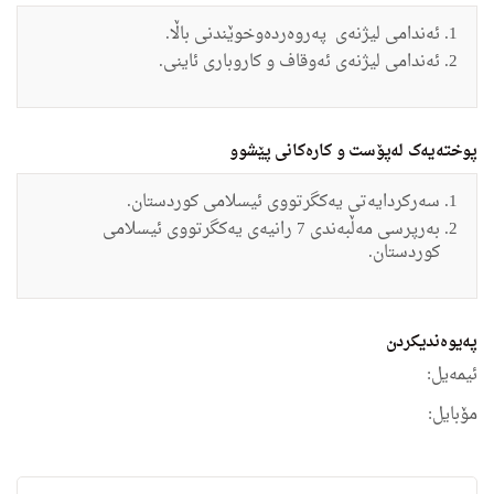
ئەندامی لیژنەی
په‌روه‌رده‌وخوێندنی باڵا.
ئەندامی لیژنەی ئه‌وقاف و كاروباری ئاینی.
پوختەیەک لەپۆست و کارەکانی پێشوو
سه‌ركردایه‌تی یه‌كگرتووی ئیسلامی كوردستان.
به‌رپرسی مه‌ڵبه‌ندی 7 رانیه‌ی یه‌كگرتووی ئیسلامی
كوردستان.
په‌یوه‌ندیكردن
ئیمه‌یل:
مۆبایل: