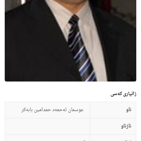
زانيارى کەسی
ناو
عوسمان ئه‌حمه‌د حمدامین بابه‌كر
نازناو