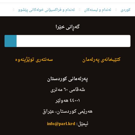
کوردی
ئه‌ندام و لیسته‌كان
ئەندام و فراکسیۆنی خولەکانی پێشوو
ئەندامانی خولی دووەم
عوسمان ئه‌حمه‌د حمدامین بابه‌كر
گەڕانی خێرا
کتێبخانەی پەرلەمان
سەنتەری توێژینەوە
پەرلەمانی کوردستان
شەقامی ٦٠ مەتری
٤٤٠٠١ هەولێر
هەرێمی کوردستان، عێراق
ئیمێل:
info@parl.krd