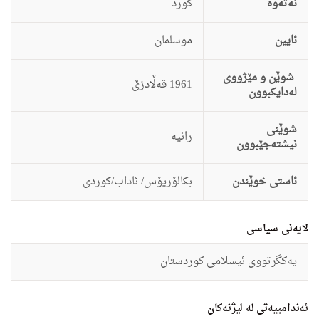
نەتەوە
كورد
ئایین
موسلمان
شوێن و مێژووی
1961 قه‌ڵادزێ
لەدایکبوون
شوێنی
رانیه‌
نیشتەجێبوون
ئاستى خوێندن
بكالۆریۆس/ ئاداب/كوردی
لایەنی سیاسی
یه‌كگرتووی ئیسلامی كوردستان
ئەندامییەتی لە لیژنەکان