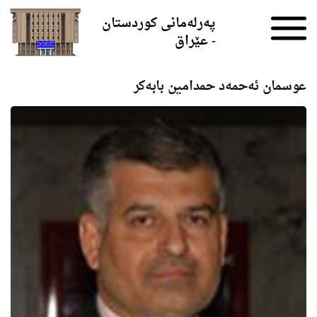
Skip to the content
پەرلەمانی کوردستان
- عێراق
عوسمان ئه‌حمه‌د حمدامین بابه‌كر