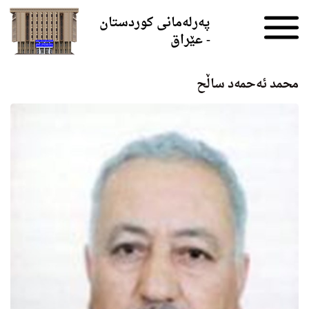
Skip to the content
پەرلەمانی کوردستان
- عێراق
محمد ئه‌حمه‌د ساڵح