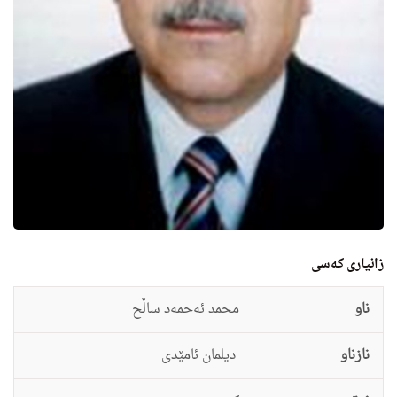
زانيارى کەسی
ناو
محمد ئه‌حمه‌د ساڵح
نازناو
د
ی
لمان ئامێدی