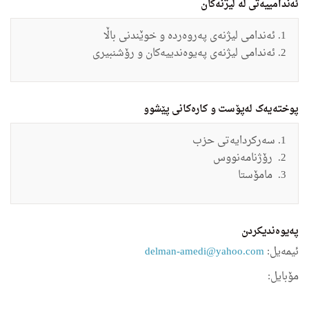
ئەندامییەتی لە لیژنەکان
ئەندامی لیژنەی
په‌روه‌رده ‌و خوێندنی باڵا
ئەندامی لیژنەی په‌یوه‌ندییه‌كان و رۆشنبیری
پوختەیەک لەپۆست و کارەکانی پێشوو
سه‌ركردایه‌تی حزب
رۆژنامه‌نووس
مامۆستا
په‌یوه‌ندیكردن
ئیمه‌یل:
delman-amedi@yahoo.com
مۆبایل: