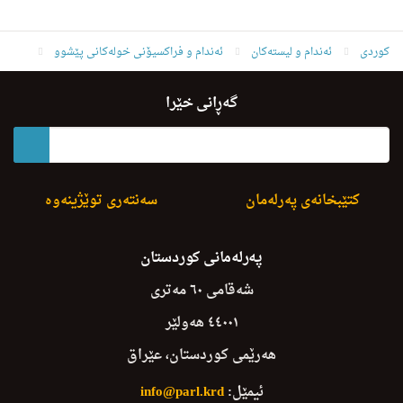
کوردی
ئه‌ندام و لیسته‌كان
ئەندام و فراکسیۆنی خولەکانی پێشوو
ئەندامانی خولی دووەم
محمد ئه‌حمه‌د ساڵح
گەڕانی خێرا
کتێبخانەی پەرلەمان
سەنتەری توێژینەوە
پەرلەمانی کوردستان
شەقامی ٦٠ مەتری
٤٤٠٠١ هەولێر
هەرێمی کوردستان، عێراق
ئیمێل:
info@parl.krd