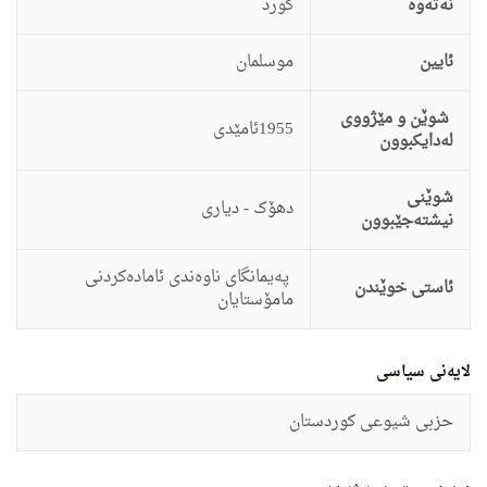
نەتەوە
كورد
ئایین
موسلمان
شوێن و مێژووی
1955ئامێدی
لەدایکبوون
شوێنی
دهۆک - دیاری
نیشتەجێبوون
په‌یمانگای ناوه‌ندی ئاماده‌كردنی
ئاستى خوێندن
مامۆستایان
لایەنی سیاسی
حزبی شیوعی كوردستان