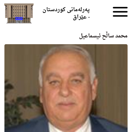
Skip to the content
پەرلەمانی کوردستان
- عێراق
محمد ساڵح ئیسماعیل