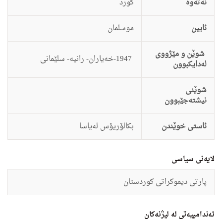
نەتەوە
كورد
ئایین
موسلمان
شوێن و مێژووی
1947-خه‌یاران- رانیه‌- سلێمانی
لەدایکبوون
شوێنی
نیشتەجێبوون
ئاستى خوێندن
بكالۆریۆس له‌یاسا
لایەنی سیاسی
پارتی دیموكراتی كوردستان
ئەندامییەتی لە لیژنەکان