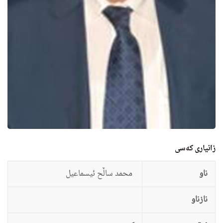
زانيارى کەسی
ناو
محمد ساڵح ئیسماعیل
نازناو