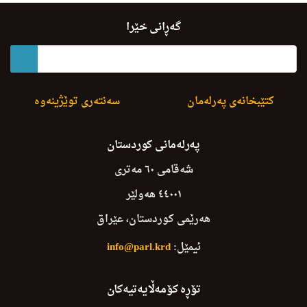
ئەندامانی خولی دووەم
محمد ساڵح ئیسماعیل
گەڕانی خێرا
کتێبخانەی پەرلەمان
سەنتەری توێژینەوە
پەرلەمانی کوردستان
شەقامی ٦٠ مەتری
٤٤٠٠١ هەولێر
هەرێمی کوردستان، عێراق
ئیمێل:
info@parl.krd
تۆڕە کۆمەڵایەتیەکان