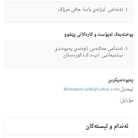
ئەندامی لیژنەی
یاسا- مافی مرۆڤ
پوختەیەک لەپۆست و کارەکانی پێشوو
ئه‌ندامی مه‌كته‌بی ناوه‌ندی په‌یوه‌ندی
نیشتیمانیی
(پ.د.ک) كوردستان
په‌یوه‌ندیكردن
ئیمه‌یل:
Mohamed-salih@yahoo.com
مۆبایل:
ئه‌ندام و لیسته‌كان