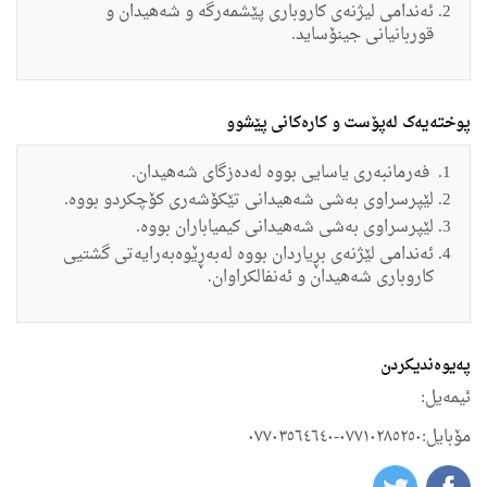
ئەندامی لیژنه‌ى كاروبارى پێشمه‌رگه‌ و شه‌هیدان و
قوربانیانى جینۆساید.
پوختەیەک لەپۆست و کارەکانی پێشوو
فه‌رمانبه‌ری یاسایی بووه‌ له‌ده‌زگای شه‌هیدان
.
لێپرسراوی به‌شی شه‌هیدانی تێكۆشه‌ری كۆچكردو بووه‌
.
لێپرسراوی به‌شی شه‌هیدانی كیمیاباران بووه‌
.
ئه‌ندامی لێژنه‌ی بڕیاردان بووه‌ له‌به‌ڕێوه‌به‌رایه‌تی گشتیی
كاروباری شه‌هیدان و ئه‌نفالكراوان
.
په‌یوه‌ندیكردن
ئیمه‌یل:
مۆبایل:٠٧٧١٠٢٨٥٢٥٠-٠٧٧٠٣٥٦٤٦٤٠