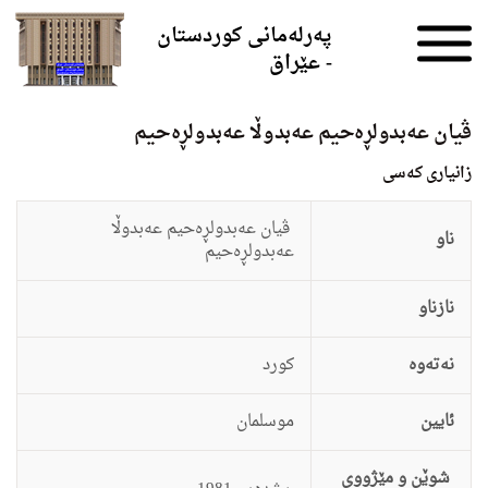
Skip to the content
پەرلەمانی کوردستان
- عێراق
ڤیان عه‌بدولڕه‌حیم عه‌بدوڵا عه‌بدولڕه‌حیم
زانيارى کەسی
ڤیان عه‌بدولڕه‌حیم عه‌بدوڵا
ناو
عه‌بدولڕه‌حیم
نازناو
نەتەوە
كورد
ئایین
موسلمان
شوێن و مێژووی