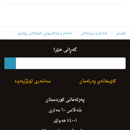
کوردی
ئه‌ندام و لیسته‌كان
ئەندام و فراکسیۆنی خولەکانی پێشوو
ئەندامانی خولی سێیەم
ڤیان عه‌بدولڕه‌حیم عه‌بدوڵا عه‌بدولڕه‌حیم
گەڕانی خێرا
کتێبخانەی پەرلەمان
سەنتەری توێژینەوە
پەرلەمانی کوردستان
شەقامی ٦٠ مەتری
٤٤٠٠١ هەولێر