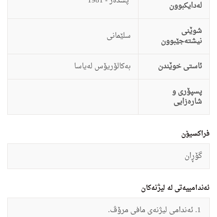
پشده‌ر - 1981
لەدایکبوون
شوێنی
سلێمانی
نیشتەجێبوون
ئاستى خوێندن
به‌كالۆریۆس له‌یاسا
پسپۆری و
شارەزایی
فراکسیۆن
گۆڕان
ئەندامییەتی لە لیژنەکان
ئەندامی
لیژنه‌ى مافى مرۆڤ.