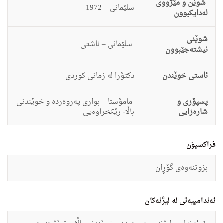
شوێن و مێژووی
سلێمانى – 1972
لەدایکبوون
شوێنی
سلێمانى – ئاشتى
نیشتەجێبوون
ئاستى خوێندن
دكتۆرا له‌ زمانى كوردى
پسپۆری و
مامۆستا – بوارى په‌روه‌رده‌ ‌و خوێندنى
شارەزایی
باڵا- رێكخراوه‌یى
فراکسیۆن
بزوتنه‌وه‌ى گۆڕان
ئەندامییەتی لە لیژنەکان