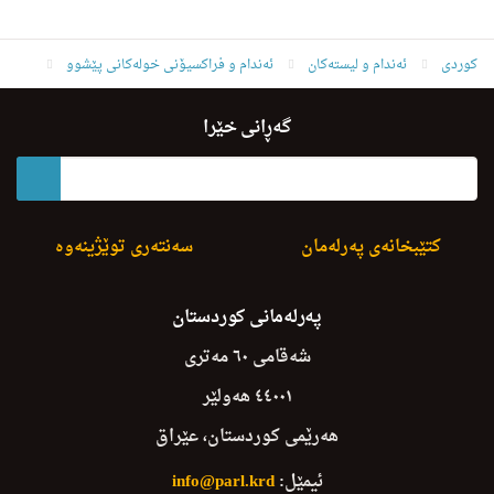
کوردی
ئه‌ندام و لیسته‌كان
ئەندام و فراکسیۆنی خولەکانی پێشوو
ئەندامانی خولی چوارەم
شێركۆ حه‌مه‌ ئه‌مین قادر
گەڕانی خێرا
کتێبخانەی پەرلەمان
سەنتەری توێژینەوە
پەرلەمانی کوردستان
شەقامی ٦٠ مەتری
٤٤٠٠١ هەولێر
هەرێمی کوردستان، عێراق
ئیمێل:
info@parl.krd