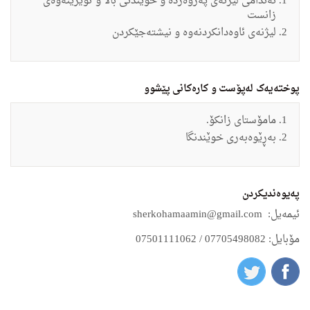
ئەندامی لیژنه‌ى په‌روه‌رده‌ ‌و خوێندنى باڵا ‌و توێژینه‌وه‌ى
زانست
لیژنه‌ى ئاوه‌دانكردنه‌وه‌ ‌و نیشته‌جێكردن
پوختەیەک لەپۆست و کارەکانی پێشوو
مامۆستاى زانكۆ.
به‌ڕێوه‌به‌رى خوێندنگا
په‌یوه‌ندیكردن
ئیمه‌یل:
sherkohamaamin@gmail.com
مۆبایل:
07705498082 / 07501111062