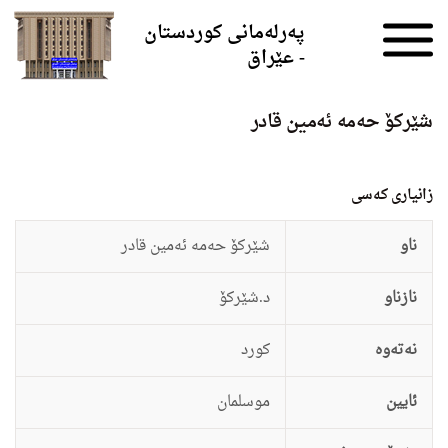
Skip to the content
پەرلەمانی کوردستان
- عێراق
شێركۆ حه‌مه‌ ئه‌مین قادر
زانيارى کەسی
ناو
شێركۆ حه‌مه‌ ئه‌مین قادر
نازناو
د.شێركۆ
نەتەوە
كورد
ئایین
موسلمان