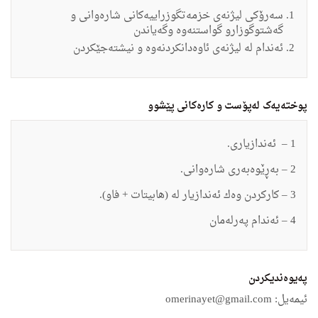
سه‌رۆكى لیژنه‌ى خزمه‌تگوزراییه‌كانى شاره‌وانى ‌و
گه‌شتوگوزار
‌و گواستنه‌وه‌ ‌وگه‌یاندن
ئه‌ندام له‌ لیژنه‌ى ئاوه‌دانكردنه‌وه‌ ‌و نیشته‌جێكردن
پوختەیەک لەپۆست و کارەکانی پێشوو
1 – ئه‌ندازیارى.
2 – به‌ڕێوه‌به‌رى شاره‌وانى.
3 – كاركردن وه‌ك ئه‌ندازیار له‌ (هابیتات + فاو).
4 – ئه‌ندام په‌رله‌مان
په‌یوه‌ندیكردن
ئیمه‌یل:
omerinayet@gmail.com