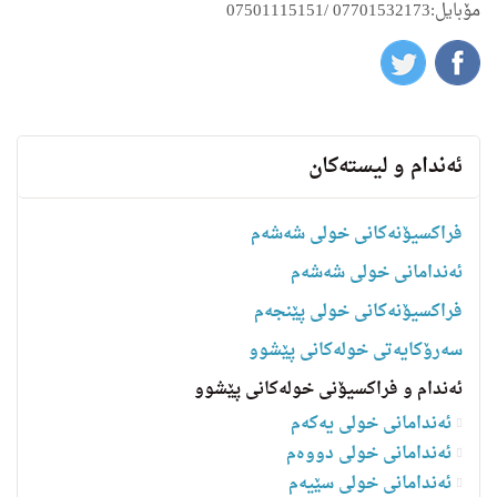
مۆبایل:
07701532173 /07501115151
ئه‌ندام و لیسته‌كان
فراکسیۆنەکانی خولی شەشەم
ئەندامانی خولی شەشەم
فراکسیۆنەکانی خولی پێنجەم
سه‌رۆكایه‌تی خولەکانی پێشوو
ئەندام و فراکسیۆنی خولەکانی پێشوو
ئەندامانی خولی یەکەم
ئەندامانی خولی دووەم
ئەندامانی خولی سێیەم