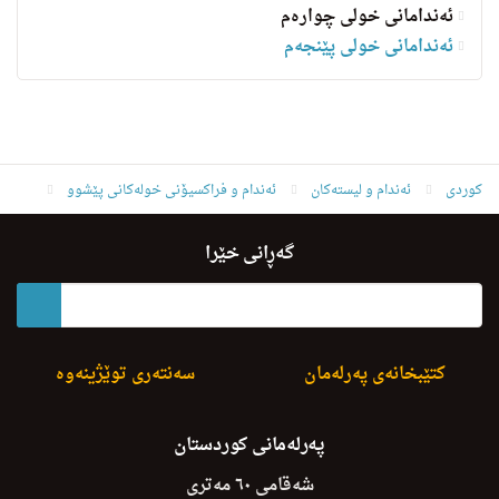
ئەندامانی خولی چوارەم
ئه‌ندامانی خولی پێنجەم
کوردی
ئه‌ندام و لیسته‌كان
ئەندام و فراکسیۆنی خولەکانی پێشوو
ئەندامانی خولی چوارەم
عومه‌ر عینایه‌ت سه‌عید
گەڕانی خێرا
کتێبخانەی پەرلەمان
سەنتەری توێژینەوە
پەرلەمانی کوردستان
شەقامی ٦٠ مەتری