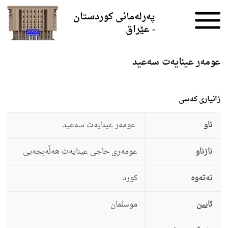
Skip to the content
پەرلەمانی کوردستان
- عێراق
عومه‌ر عینایه‌ت سه‌عید
زانيارى کەسی
ناو
عومه‌ر عینایه‌ت سه‌عید
نازناو
عومه‌رى حاجى عینایه‌ت هه‌ڵه‌بجه‌یى
نەتەوە
كورد
ئایین
موسلمان