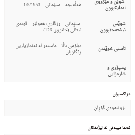
شوێن و مێژووی
هه‌ڵه‌بجه‌ – سلێمانى – 1/5/1953
لەدایکبوون
شوێنی
سلێمانى – رزگارى/ هه‌ولێر – گوندى
نیشتەجێبوون
ئیتاڵى (خانووى 126)
دبلۆمى باڵا – ماسته‌ر له‌ ئه‌ندازیاریى
ئاستى خوێندن
رێگاوبان
پسپۆری و
شارەزایی
فراکسیۆن
بزوتنه‌وه‌ى گۆڕان
ئەندامییەتی لە لیژنەکان