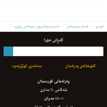
کوردی
ئه‌ندام و لیسته‌كان
ئەندام و فراکسیۆنی خولەکانی پێشوو
ئەندامانی خولی چوارەم
فخرالدین قادر عارف
گەڕانی خێرا
کتێبخانەی پەرلەمان
سەنتەری توێژینەوە
پەرلەمانی کوردستان
شەقامی ٦٠ مەتری
٤٤٠٠١ هەولێر