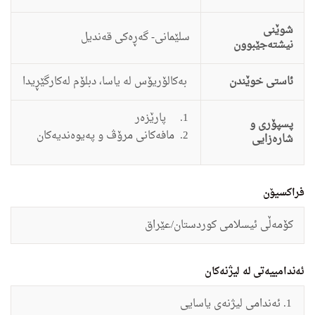
شوێنی
سلێمانى- گه‌ڕه‌كى قه‌ندیل
نیشتەجێبوون
ئاستى خوێندن
به‌كالۆریۆس له‌ یاسا، دبلۆم له‌كارگێڕیدا
پارێزه‌ر
پسپۆری و
مافه‌كانى مرۆڤ و په‌یوه‌ندیه‌كان
شارەزایی
فراکسیۆن
كۆمه‌ڵى ئیسلامى كوردستان/عێراق
ئەندامییەتی لە لیژنەکان
ئەندامی
لیژنه‌ى یاسایى