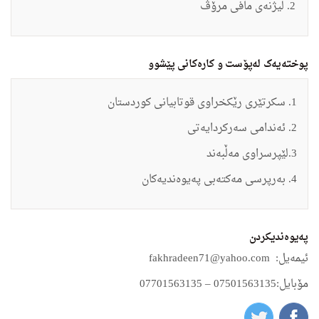
لیژنه‌ى مافى مرۆڤ
پوختەیەک لەپۆست و کارەکانی پێشوو
1.
سكرتێرى رێكخراوى قوتابیانى كوردستان
2.
ئه‌ندامى سه‌ركردایه‌تى
3.
لێپرسراوى مه‌ڵبه‌ند
4.
به‌رپرسى مه‌كته‌بى په‌یوه‌ندیه‌كان
په‌یوه‌ندیكردن
ئیمه‌یل:
fakhradeen71@yahoo.com
مۆبایل:
07501563135 – 07701563135