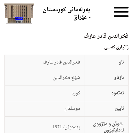
Skip to the content
پەرلەمانی کوردستان
- عێراق
فخرالدین قادر عارف
زانيارى کەسی
ناو
فخرالدین قادر عارف
نازناو
شێخ فخرالدین
نەتەوە
كورد
ئایین
موسلمان
شوێن و مێژووی
پێنجوێن/ 1971
لەدایکبوون