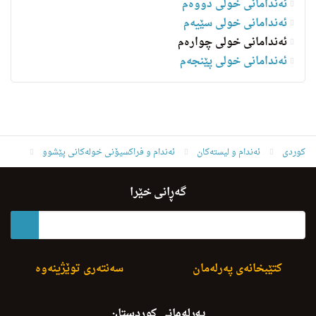
ئەندامانی خولی دووەم
ئەندامانی خولی سێیەم
ئەندامانی خولی چوارەم
ئه‌ندامانی خولی پێنجەم
کوردی
ئه‌ندام و لیسته‌كان
ئەندام و فراکسیۆنی خولەکانی پێشوو
ئەندامانی خولی چوارەم
گۆران محمود اسماعیل
گەڕانی خێرا
کتێبخانەی پەرلەمان
سەنتەری توێژینەوە
پەرلەمانی کوردستان