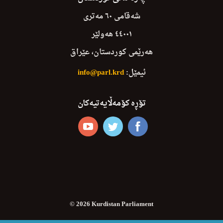
شەقامی ٦٠ مەتری
٤٤٠٠١ هەولێر
هەرێمی کوردستان، عێراق
ئیمێل:
info@parl.krd
تۆڕە کۆمەڵایەتیەکان
© 2026 Kurdistan Parliament