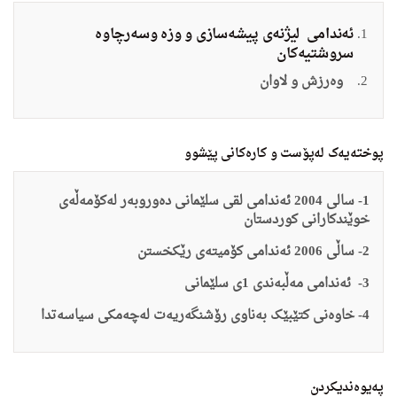
ئەندامی
لیژنەى پیشەسازى و وزە وسەرچاوە
سروشتیەکان
وەرزش و لاوان
پوختەیەک لەپۆست و کارەکانی پێشوو
1- سالى 2004 ئەندامى لقى سلێمانى دەوروبەر لەکۆمەڵەى
خوێندکارانى کوردستان
2- ساڵى 2006 ئەندامى کۆمیتەى رێکخستن
3- ئەندامى مەڵبەندى 1ى سلێمانى
4- خاوەنى کتێبێک بەناوى رۆشنگەریەت لەچەمکى سیاسەتدا
په‌یوه‌ندیكردن