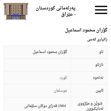
Skip to the content
پەرلەمانی کوردستان
- عێراق
گۆران محمود اسماعیل
زانيارى کەسی
ناو
گۆران محمود اسماعیل
نازناو
نەتەوە
كورد
ئایین
موسلمان
شوێن و مێژووی
1984 قەزاى دوکان-سلێمانى
لەدایکبوون