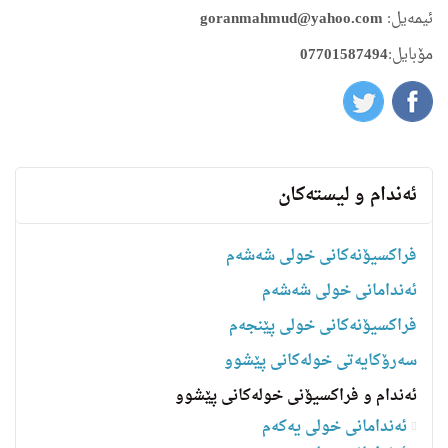
ئیمه‌یل:
goranmahmud@yahoo.com
مۆبایل:
07701587494
ئه‌ندام و لیسته‌كان
فراکسیۆنەکانی خولی شەشەم
ئەندامانی خولی شەشەم
فراکسیۆنەکانی خولی پێنجەم
سه‌رۆكایه‌تی خولەکانی پێشوو
ئەندام و فراکسیۆنی خولەکانی پێشوو
ئەندامانی خولی یەکەم