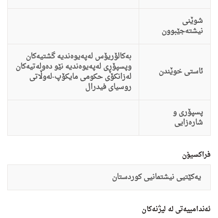
شوێنی
نیشتەجێبوون
بەکالۆریۆس لەپەیوەندیە گشتیەکان
وپسپۆڕى لەپەیوەندیە نێو دەولەتیەکان
ئاستى خوێندن
لەزانکۆى حکومى مایکۆپ-لەوڵاتى
روسیاى فیدرال
پسپۆری و
شارەزایی
فراکسیۆن
یەکێتیى نیشتمانیى کوردستان
ئەندامییەتی لە لیژنەکان