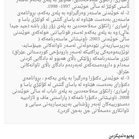
ڕامیارى/ زانكۆى سه‌لاحه‌ددین/ هه‌ولێر به‌ پله‌ى یه‌كه‌م له‌سه‌ر
ئاستى كولێژ له‌ ساڵى خوێندنى 1997- 1998.
2- له‌ خوێندنى ماسته‌ر وه‌رگیراوه‌ به‌ پله‌ى یه‌كه‌م، بڕوانامه‌ى
ماسته‌رى به‌ده‌ست هێناوه‌ له‌ یاساى گشتى له‌ كولێژى یاسا و
ڕامیارى / زانكۆى سه‌لاحه‌ددین به‌ پله‌ى زۆر زۆر باشه‌ (جید جیدا
عالی) وه‌ به‌ پله‌ى یه‌كه‌م له‌سه‌ر قوتابیاتنى خوله‌كه‌ى خوێندنى
ساڵى خوێندنى 2003. ناونیشانى ماسته‌رنامه‌كه‌ (
به‌رپرسیاریه‌تى نێوده‌وڵه‌تى له‌سه‌ر تاوانه‌كانى جینۆساید-
توێژینه‌وه‌یه‌كى پراكتیكه‌ له‌سه‌ر بارودۆخى كوردستانى عێراق)
تێزى ماسته‌رنامه‌كه‌ ڕۆلێكى باڵاى هه‌بوو له‌ دادگایى كردنى
سه‌دام و داروده‌سته‌كه‌ى له‌به‌رده‌م دادگاى باڵاى تاوانه‌كانى
عێراق.
3- له‌ خوێندنى دكتۆرا وه‌رگیرا به‌ پله‌ى یه‌كه‌م ، بڕوانامه‌ى
دكتۆراى به‌ده‌ست هێناوه‌ له‌ یاساى گشتى له‌ كۆلێژى یاسا و
ڕامیارى/ زانكۆى سه‌لاحه‌ددین به‌ پله‌ى نایاب له‌ ساڵى خوێندنى
2008. ناونیشانى دكتۆرا نامه‌كه‌ ( پاراستنى ماف و ئازادییه‌
ده‌ستورییه‌كان له‌به‌ر ڕۆشنایى به‌رپرسیاریه‌تى سیایى و
تاوانكارى ده‌سه‌ڵاتى جێ به‌جێ كردن).
په‌یوه‌ندیكردن