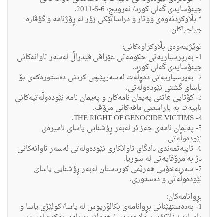
جینۆسایدى گه‌لى كورد/ نه‌رویج/ 6-6-2011.
* بڵاوكردنه‌وه‌ى ووتار و دراساتێكى زۆر له‌ ڕۆژنامه‌ و گۆڤاره‌
جیاجیاكان.
توێژینه‌وه‌ى بڵاوكراوه‌كانى:
1- به‌رپرسیاریه‌تى حكومه‌تى عێراقى فیدراڵ له‌سه‌ر تاوانه‌كانى
جینۆسایدى گه‌لى كورد.
2- به‌پرسیاریه‌تى ده‌وڵه‌ت له‌سه‌رپێچى كردنى ده‌ستوره‌كه‌ى بۆ
یاساى گشتى نێوده‌وڵه‌تى.
3- كۆتایى هاتنى په‌یمان نامه‌كان و په‌یمان نامه‌ نێوده‌وڵه‌تیه‌كانى
تایبه‌ت به‌ پاراستنى مافه‌كانى مرۆڤ.
4- THE RIGHT OF GENOCIDE VICTIMS.
5- په‌یمان نامه‌ى جه‌زائر له‌به‌ر ڕۆشنایى یاساى ئامیره‌ى
نێوده‌وڵه‌تى.
6- تایبه‌تمه‌ندی دادگای تاوانكاری نێوده‌وله‌تی له‌سه‌ر تاوانه‌كانی
دژ به‌ مرۆڤایه‌تی له‌ سوریا.
7- سه‌ربه‌خۆیى هه‌رێمى كوردستان له‌به‌ر ڕۆشنایى یاساى
نێوده‌وڵه‌تى و ده‌ستورى.
بڕوانامه‌كان:
1- به‌ده‌ستهێنانى بڕوانامه‌ى بكالۆریوس له‌ یاسا/ كولێژى یاسا و