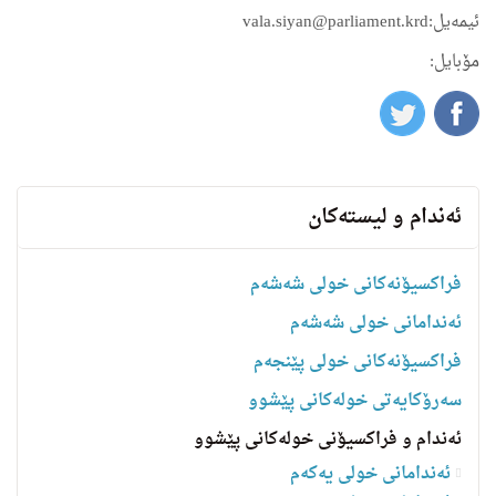
ئیمه‌یل:vala.siyan@parliament.krd
مۆبایل:
ئه‌ندام و لیسته‌كان
فراکسیۆنەکانی خولی شەشەم
ئەندامانی خولی شەشەم
فراکسیۆنەکانی خولی پێنجەم
سه‌رۆكایه‌تی خولەکانی پێشوو
ئەندام و فراکسیۆنی خولەکانی پێشوو
ئەندامانی خولی یەکەم