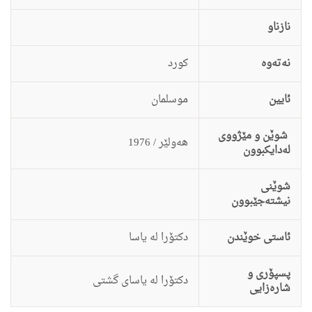
نازناو
نەتەوە
كورد
ئایین
موسلمان
شوێن و مێژووی
هه‌ولێر / 1976
لەدایکبوون
شوێنی
نیشتەجێبوون
ئاستى خوێندن
دكتۆرا له‌ یاسا
پسپۆری و
دكتۆرا له‌ یاساى گشتى
شارەزایی