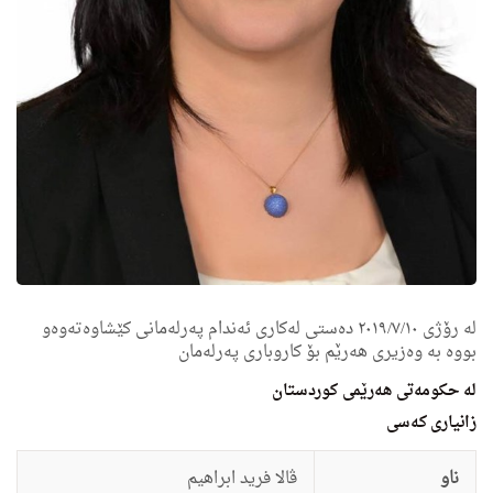
لە رۆژی ٢٠١٩/٧/١٠ دەستی لەکاری ئەندام پەرلەمانی کێشاوەتەوەو
بووە بە وەزیری هەرێم بۆ کاروباری پەرلەمان
لە
حكومه‌تی هه‌رێمی كوردستان
زانيارى کەسی
ناو
ڤالا فرید ابراهیم