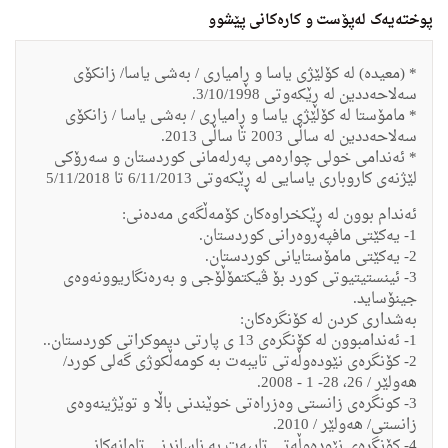
پوختەیەک لەپۆست و کارەکانی پێشوو
* (معیده‌) له‌ كۆلێژى یاسا و ڕامیارى / به‌شى یاسا/ زانكۆى
سه‌لاحه‌ددین له‌ ڕێكه‌وتى 3/10/1998.
* مامۆستا له‌ كۆلێژى یاسا و ڕامیارى / به‌شى یاسا / زانكۆى
سه‌لاحه‌ددین له‌ ساڵى 2003 تا ساڵی 2013.
* ئه‌ندامى خولى چواره‌مى په‌رله‌مانى كوردستان و سه‌رۆكى
لێژنه‌ى كاروباری یاسایى له‌ ڕێكه‌وتى 6/11/2013 تا 5/11/2018
ئه‌ندام بوون له‌ ڕێكخراوه‌كان كۆمه‌ڵگه‌ى مه‌ده‌نى:
1- یه‌كێتى مافپه‌روه‌رانى كوردستان.
2- یه‌كێتى مامۆستایانى كوردستان.
3- ئینستیتیوتى كورد بۆ ڤیكتمۆڵۆجى و به‌ره‌نگاریوونه‌وه‌ى
جینۆساید.
به‌شدارى كردن له‌ كۆنگره‌كان:
1- ئه‌ندامبوون له‌ كۆنگره‌ى 13 ى پارتى دیموكراتى كوردستان..
2- كۆنگره‌ى نێوده‌وڵه‌تى تایبه‌ت به‌ كومه‌ڵكوژى گه‌لى كورد/
هه‌ولێر / 26، 28- 1 - 2008.
3- كونگره‌ى زانستى وه‌زراه‌تى خوێندنى باڵا و توێژینه‌وه‌ى
زانستى/ هه‌ولێر / 2010.
4- كۆنگره‌ى نێوده‌وڵه‌تى تایبه‌ت به‌ ناساندنى تاوانه‌كانى