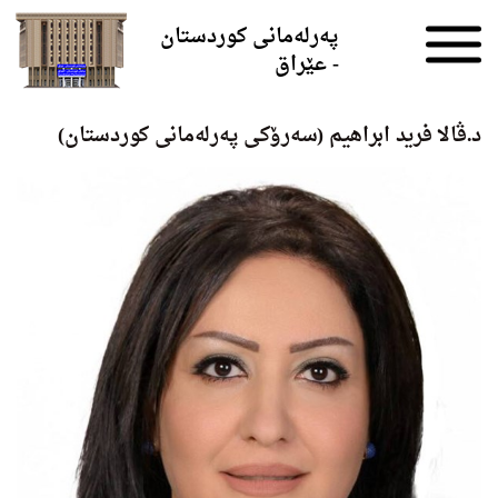
Skip to the content
پەرلەمانی کوردستان
- عێراق
د.ڤالا فرید ابراھیم (سەرۆکی پەرلەمانی کوردستان)