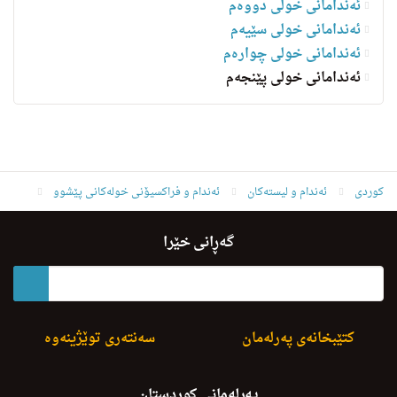
ئەندامانی خولی دووەم
ئەندامانی خولی سێیەم
ئەندامانی خولی چوارەم
ئه‌ندامانی خولی پێنجەم
کوردی
ئه‌ندام و لیسته‌كان
ئەندام و فراکسیۆنی خولەکانی پێشوو
ئه‌ندامانی خولی پێنجەم
د.ڤالا فرید ابراهیم
گەڕانی خێرا
کتێبخانەی پەرلەمان
سەنتەری توێژینەوە
پەرلەمانی کوردستان