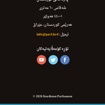
شەقامی ٦٠ مەتری
٤٤٠٠١ هەولێر
هەرێمی کوردستان، عێراق
ئیمێل:
info@parl.krd
تۆڕە کۆمەڵایەتیەکان
© 2026 Kurdistan Parliament