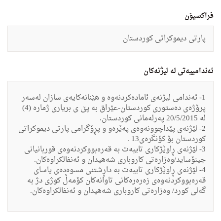
فراکسیۆن
پارتی دیموکراتی کوردستان
ئەندامییەتی لە لیژنەکان
1- ئه‌ندامی لیژنه‌ی ئاماده‌كردنه‌وه‌ و هێنانه‌كایه‌ی سازان له‌سه‌ر
پرۆژه‌ی ده‌ستوری كوردستان-عێراق به‌ پێ ی بریاری ژماره‌ (4)
له‌ 20/5/2015 په‌رله‌مانی كوردستان.
2- لێژنه‌ى پێداچوونه‌وه‌ى په‌ێره‌و و پڕۆگرامى پارتى دیموكراتى
كوردستان بۆ كۆنگره‌ى13 .
3- لێژنه‌ى ڕاوێژكارى تایبه‌ت به‌ قه‌ره‌بووكردنه‌وه‌ى قوربانیانى
جینۆساید/وه‌زاره‌تى كاروبارى شه‌هیدان و ئه‌نفالكراوه‌كان.
4- لێژنه‌ى ڕاوێژكارى تایبه‌ت به‌ داڕشتنى مسوه‌ده‌ى یاساى
قه‌ره‌بووكردنه‌وه‌ى زه‌ره‌ره‌كانى تاوانه‌كان كۆمه‌ڵ كوژى دژ به‌
گه‌لى كورد/ وه‌زاره‌تى كاروبارى شه‌هیدان و ئه‌نفالكراوه‌كان.