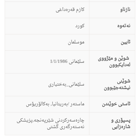
نازناو
کازم قەرەداغی
نەتەوە
كورد
ئایین
موسلمان
شوێن و مێژووی
سلێمانی 1/1/1986
لەدایکبوون
شوێنی
سلێمانی_بەختیاری
نیشتەجێبوون
ئاستى خوێندن
ماستەر /بەریتانیا, بەكالۆریۆس
پسپۆری و
چارەسەركردنی شێرپەنجە,پزیشكی
شارەزایی
نەستەرگەری گشتی