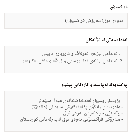
فراکسیۆن
نەوەى نوێ(سەرۆکی فراکسیۆن)
ئەندامییەتی لە لیژنەکان
ئەندامی لیژنەی ئەوقاف و کاروباری ئایینی
ئەندامی لیژنەی تەندروستی و ژینگە و مافی بەکاربەر
پوختەیەک لەپۆست و کارەکانی پێشوو
- پزیشكی پسپۆڕ لەنەخۆشخانەى هیوا- سلێمانى
- مامۆستاى زانكۆى پۆلەتەكنیكى سلێمانى (وانەبێژ)
- وتەبێژى جولآنەوەى نەوەى نوێ
- سەرۆكى فراكسیۆنى نەوەى نوێ لەپەرلەمانى كوردستان