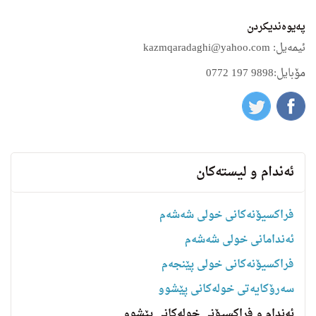
په‌یوه‌ندیكردن
ئیمه‌یل: kazmqaradaghi@yahoo.com
مۆبایل:9898 197 0772
ئه‌ندام و لیسته‌كان
فراکسیۆنەکانی خولی شەشەم
ئەندامانی خولی شەشەم
فراکسیۆنەکانی خولی پێنجەم
سه‌رۆكایه‌تی خولەکانی پێشوو
ئەندام و فراکسیۆنی خولەکانی پێشوو