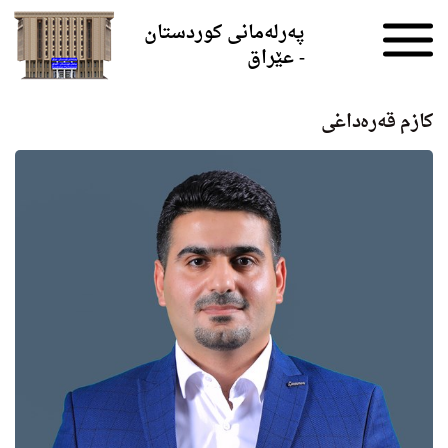
Skip to the content
پەرلەمانی کوردستان
- عێراق
کازم قەرەداغی