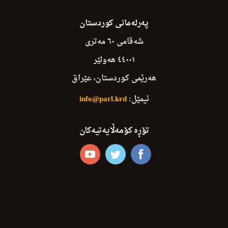
پەرلەمانی کوردستان
شەقامی ٦٠ مەتری
٤٤٠٠١ هەولێر
هەرێمی کوردستان، عێراق
ئیمێل:
info@parl.krd
تۆڕە کۆمەڵایەتیەکان