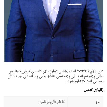
*لە رۆژی ٢٠٢٣/٣/١ لە دانیشتنی ژماره‌ (١)ی ئاسایی خولی به‌هاره‌ى
ساڵی پێنجه‌م له‌ خولی پێنجه‌می هه‌ڵبژاردنی په‌رله‌مانی كوردستان
دەستی لەکارکێشاوەتەوە.
زانيارى کەسی
ناو
كاظم فاروق نامق