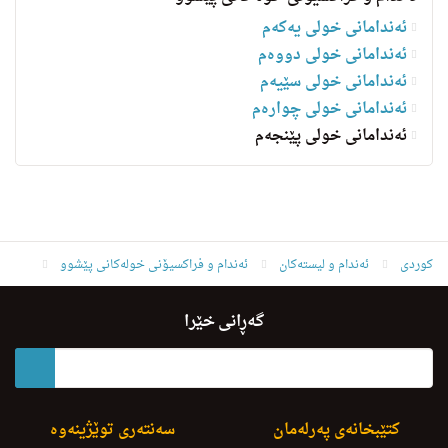
ئەندامانی خولی یەکەم
ئەندامانی خولی دووەم
ئەندامانی خولی سێیەم
ئەندامانی خولی چوارەم
ئه‌ندامانی خولی پێنجەم
کوردی
ئه‌ندام و لیسته‌كان
ئەندام و فراکسیۆنی خولەکانی پێشوو
ئه‌ندامانی خولی پێنجەم
كاظم فاروق نامق
گەڕانی خێرا
کتێبخانەی پەرلەمان
سەنتەری توێژینەوە