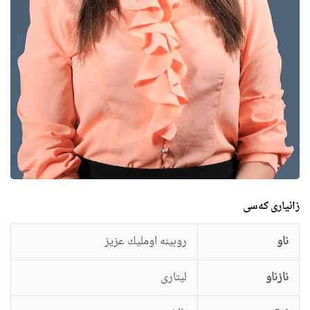
زانيارى کەسی
ناو
روبینه‌ اوملیك عزیز
نازناو
لیتارى