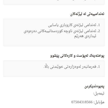
ئەندامییەتی لە لیژنەکان
ئەندامی لیژنەی کاروباری یاسایی
ئەندامی لیژنەی ناوچە کوردستانییەکانی دەرەوەی
ئیدارەی هەرێم
پوختەیەک لەپۆست و کارەکانی پێشوو
فه‌رمانبه‌ر له‌وه‌زاره‌تى خوێندنى باڵا.
په‌یوه‌ندیكردن
ئیمه‌یل:
مۆبایل: 07504318566