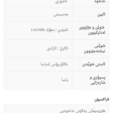
نەتەوە
ئاشورى
ئایین
مه‌سیحى
شوێن و مێژووی
ئامێدى / دهۆك 1/4/1986
لەدایکبوون
شوێنی
ئاكرێ / ئازادى
نیشتەجێبوون
ئاستى خوێندن
بكالۆریۆس له‌یاسا
پسپۆری و
یاسا
شارەزایی
فراکسیۆن
هاوپه‌یمانى یه‌كێتى نه‌ته‌وه‌یى