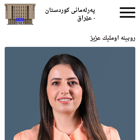
Skip to the content
پەرلەمانی کوردستان
- عێراق
روبینه‌ اوملیك عزیز