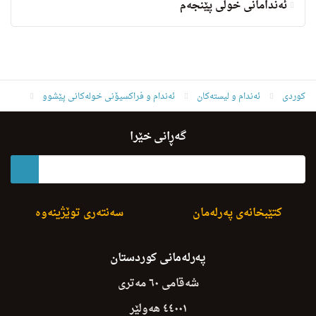
ئه‌ندامانی خولی پێنجەم
کوردی
ئه‌ندام و لیسته‌كان
ئەندام و فراکسیۆنی خولەکانی پێشوو
ئه‌ندامانی خولی پێنجەم
robina oymalik aziz
گەڕانی خێرا
کتێبخانەی پەرلەمان
سەنتەری توێژینەوە
پەرلەمانی کوردستان
شەقامی ٦٠ مەتری
٤٤٠٠١ هەولێر