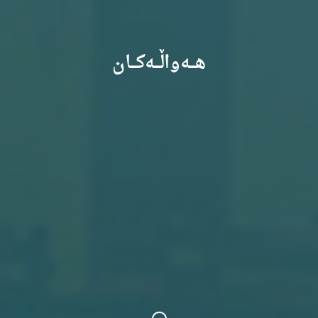
هـــەواڵـــەکـــان