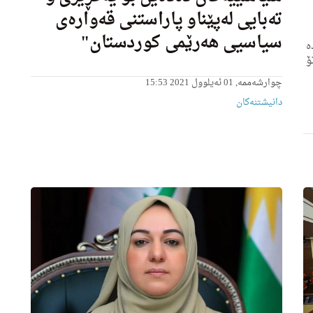
ته‌بایی له‌پێناو پاراستنى قه‌واره‌ى
سیاسیی هه‌رێمى كوردستان"
‌
ۆ
چوارشەممە, 01 ئەیلوول 2021 15:53
دانیشتنه‌کان