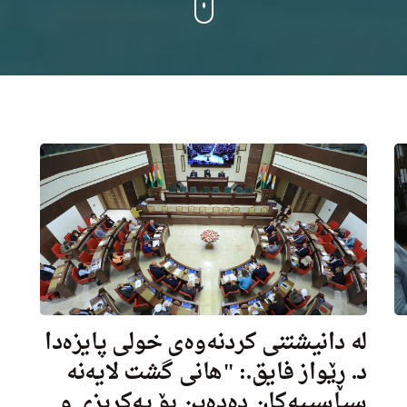
له‌ دانیشتنی كردنه‌وه‌ى خولی پایزه‌دا
د. ڕێواز فایق.: "هانى گشت لایه‌نه‌
سیاسییه‌كان ده‌ده‌ین بۆ یه‌كڕیزى و