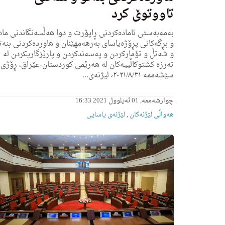
تاووتوێ كرد
به‌مه‌به‌ستی ئاماده‌كردنی ڕاپۆرت و دوا هه‌ڵسه‌نگاندنی ماده
و بڕگه‌كانی پڕۆژەیاسای بەرهەمهێنان و هاوردەكردنی بنەت
و شەتڵ و تۆماركردن و پەسەندكردن و پارێزگاریكردن لە
تەرزە كشتوكاڵییەكان لە هەرێمی كوردستان-عێراق، ڕۆژی
سێشه‌ممه‌ ٢٠٢١/٨/٣١، لیژنه‌ی...
چوارشەممە, 01 ئەیلوول 2021 16:33
هه‌واڵى لێژنه‌كان
,
لێژنەی یاسایی