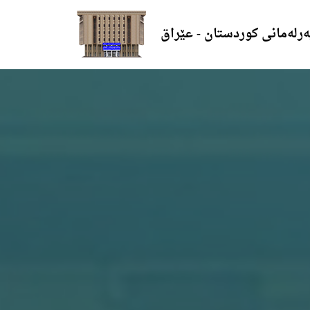
ەرلەمانی کوردستان - عێراق