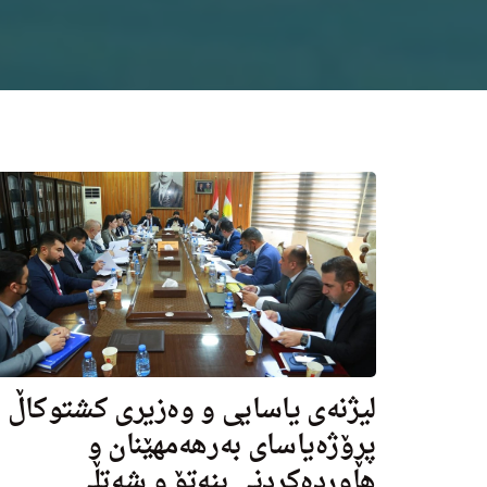
لیژنه‌ی یاسایی و وه‌زیرى كشتوكاڵ
پڕۆژەیاسای بەرهەمهێنان و
هاوردەكردنی بنەتۆ و شەتڵى