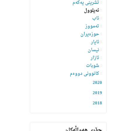
تشرینی یەکەم
ئەیلوول
ئاب
تەمووز
حوزەیران
ئایار
نیسان
ئازار
شوبات
کانوونی دووەم
2020
2019
2018
جۆری هەواڵەکان