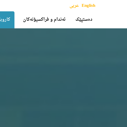
English
عربی
دەستپێک
ئەندام و فراکسیۆنەکان
کاروبا