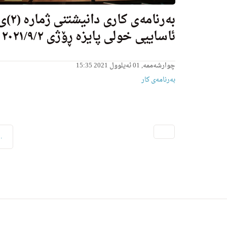
به‌رنامه‌ی كاری دانیشتنی ژمار
ئاساییی خولى پایزه‌ ڕۆژی ٢٠٢١/٩/٢
چوارشەممە, 01 ئەیلوول 2021 15:35
بەرنامەی کار
..
کوردی
کاروباری پەرلەمان
هەواڵەکان
2021
ئەیلو