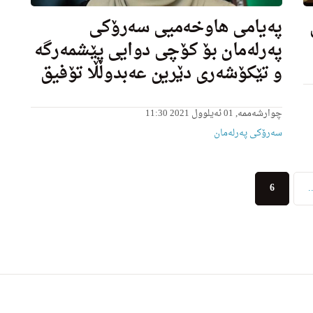
ه‌ (٢)ی
پەیامی هاوخەمیی سەرۆکی
پەرلەمان بۆ کۆچی دوایی پێشمەرگە
و تێکۆشەری دێرین عەبدوڵڵا تۆفیق
چوارشەممە, 01 ئەیلوول 2021 11:30
سەرۆکی پەرلەمان
(current)
6
.
ول