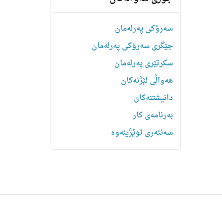
سەرۆکی پەرلەمان
جێگری سەرۆکی پەرلەمان
سکرتێری پەرلەمان
هه‌واڵى لێژنه‌كان
دانیشتنه‌کان
بەرنامەی کار
سەنتەری توێژینەوە