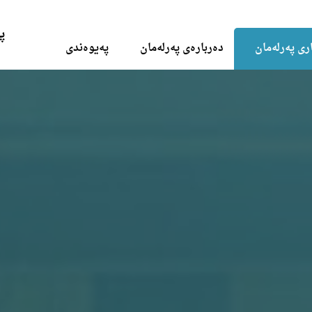
Skip to the content
پ
ری پەرلەمان
دەربارەی پەرلەمان
پەیوەندی