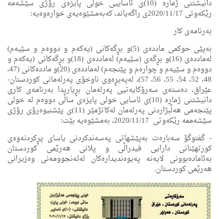
دانیشتنی ژماره‌ (10)ی ئاساییی خولی پایزه‌ى رۆژی سێشه‌مه‌
رێكه‌وتی 2020/11/17ى راگه‌یاند، كه‌به‌مشێوه‌یه‌ی خواره‌وه‌یه‌:
به‌رنامه‌ی كار
به‌پێی حوكمی مادده‌ی (5)و بڕگه‌كانی (یه‌كه‌م و دووه‌م و سێیه‌م)
له‌مادده‌ی (16)و بڕگه‌ی (سێیه‌م) له‌مادده‌ی (18)و بڕگه‌كانی (یه‌كه‌م و
دووه‌م و سێیه‌م و چواره‌م و پێنجه‌م) له‌مادده‌ی (20)و مادده‌كانی (47،
48، 52، 54، 55، 56، 57)، له‌په‌یڕه‌وی ناوخۆی په‌رله‌مانی كوردستان-
عێراق، ده‌سته‌ی سه‌رۆكایه‌تیی په‌رله‌مان بڕیاریدا به‌رنامه‌ی كاری
دانیشتنی ژماره‌ (10)ی ئاسایی خولی پایزه‌ی ساڵی دووه‌م له ‌خولی
پێنجه‌می هه‌ڵبژاردنی په‌رله‌مان له‌كاتژمێر (11)ی پێشنیوەرۆی رۆژی
سێشه‌ممه‌ رێكه‌وتی 2020/11/17، به‌مشێوه‌یه‌ بێت:
- گفتوگۆ سەبارەت بەپێشهاتی پەسەندكردنی یاسای پڕكردنەوەی
كورتهێنانی دارایی فیدراڵی و پلانی هەرێمی كوردستان
بەئامادەبوونی لایەنە پەیوەندیدارەكان لەئەنجوومەنی وەزیرانی
هەرێمی كوردستان.