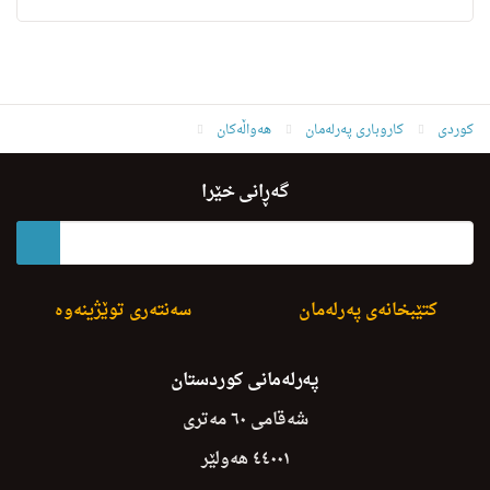
کوردی
کاروباری پەرلەمان
هەواڵەکان
Barnamai Kari D.10 Asaee X.Paiza Rozhi 17/11/2020
گەڕانی خێرا
کتێبخانەی پەرلەمان
سەنتەری توێژینەوە
پەرلەمانی کوردستان
شەقامی ٦٠ مەتری
٤٤٠٠١ هەولێر