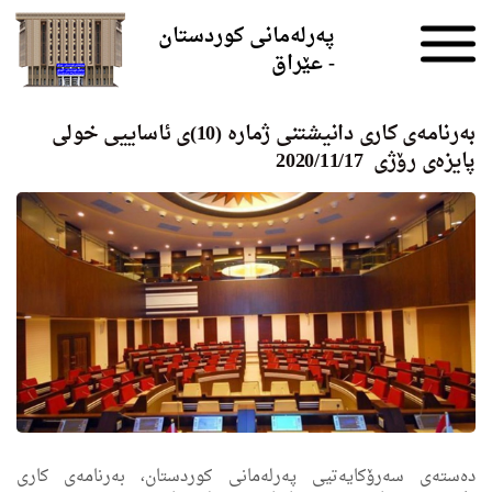
Skip to the content
پەرلەمانی کوردستان
- عێراق
به‌رنامه‌ی كاری دانیشتنی ژماره‌ (10)ی ئاساییی خولی
پایزه‌ى رۆژی ‌ 2020/11/17
ده‌سته‌ی سه‌رۆكایه‌تیی په‌رله‌مانی كوردستان، به‌رنامه‌ی كاری