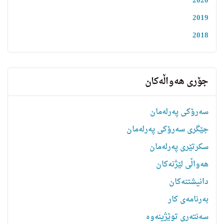
2020
2019
2018
جۆری هەواڵەکان
سەرۆکی پەرلەمان
جێگری سەرۆکی پەرلەمان
سکرتێری پەرلەمان
هه‌واڵى لێژنه‌كان
دانیشتنه‌کان
بەرنامەی کار
سەنتەری توێژینەوە