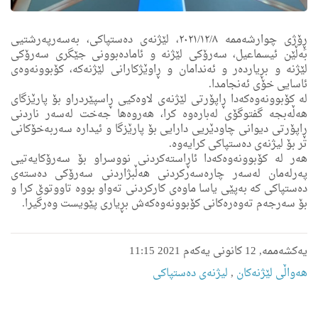
ڕِۆژی چوارشه‌ممه‌ ٢٠٢١/١٢/٨، لێژنەی دەستپاکی، به‌سه‌رپه‌رشتیی
به‌ڵێن ئیسماعیل، سەرۆکی لێژنە و ئامادەبوونی جێگرى سه‌رۆكی
لێژنه‌ و بڕیاردەر و ئەندامان و ڕاوێژکارانی لێژنەكه‌، کۆبوونەوەی
ئاسایی خۆی ئەنجامدا.
لە کۆبوونەوەکەدا ڕاپۆرتی لێژنەی لاوەکیی ڕاسپێردراو بۆ پارێزگای
هەڵەبجە گفتوگۆى له‌باره‌وه‌ كرا، هه‌روه‌ها جەخت لەسەر ناردنی
ڕاپۆرتی دیوانی چاودێریی دارایی بۆ پارێزگا و ئیدارە سەربەخۆکانی
تر بۆ لیژنەی دەستپاکی کرایه‌وه‌.
هه‌ر له‌ كۆبوونه‌وه‌كه‌دا ئاڕاستەکردنی نووسراو بۆ سەرۆکایەتیی
پەرلەمان لەسەر چارەسەرکردنی هەڵبژاردنی سەرۆکی دەستەی
دەستپاکی کە بەپێی یاسا ماوەی کارکردنی تەواو بووە تاووتوێ كرا و
بۆ سه‌رجه‌م تەوەرەکانى كۆبوونه‌وه‌كه‌ش بڕیاری پێویست وەرگیرا.
یەکشەممە, 12 کانونی یەکەم 2021 11:15
هه‌واڵى لێژنه‌كان
,
لیژنه‌ى ده‌ستپاكى