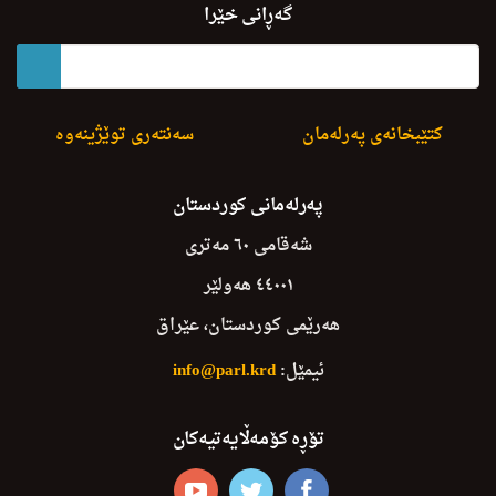
گەڕانی خێرا
کتێبخانەی پەرلەمان
سەنتەری توێژینەوە
پەرلەمانی کوردستان
شەقامی ٦٠ مەتری
٤٤٠٠١ هەولێر
هەرێمی کوردستان، عێراق
ئیمێل:
info@parl.krd
تۆڕە کۆمەڵایەتیەکان