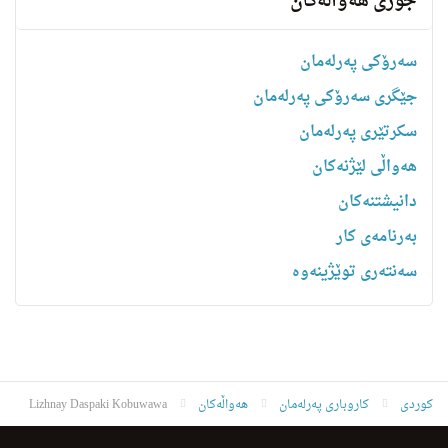
جۆری هەواڵەکان
سەرۆکی پەرلەمان
جێگری سەرۆکی پەرلەمان
سکرتێری پەرلەمان
هه‌واڵى لێژنه‌كان
دانیشتنه‌کان
بەرنامەی کار
سەنتەری توێژینەوە
کوردی
کاروباری پەرلەمان
هەواڵەکان
Lizhnay Daspaki Kobuwawa