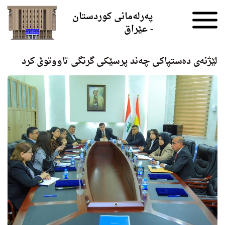
Skip to the content
پەرلەمانی کوردستان
- عێراق
لێژنه‌ی ده‌ستپاكی چه‌ند پرسێكی گرنگی تاووتوێ كرد