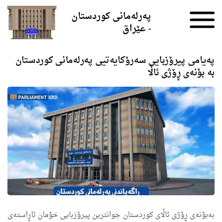
Skip to the content
پەرلەمانی کوردستان
- عێراق
پەیامی پیرۆزبایی سەرۆکایەتیی پەرلەمانی کوردستان
بە بۆنەی ڕۆژی ئاڵا
به‌بۆنه‌ی ڕۆژی ئاڵای كوردستان جوانترین پیرۆزبایی خۆمان ئاڕاسته‌ی