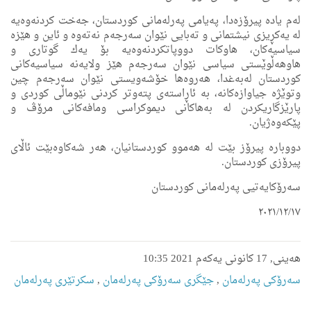
له‌م یاده‌ پیرۆزه‌دا، په‌یامی په‌رله‌مانی كوردستان، جه‌خت كردنه‌وه‌یه‌
له‌ یه‌كڕیزی نیشتمانی و ته‌بایی نێوان سه‌رجه‌م نه‌ته‌وه ‌و ئاین و هێزه‌
سیاسیه‌كان، هاوكات دووپاتكردنه‌وه‌یه‌ بۆ یه‌ك گوتاری و
هاوهه‌ڵوێستی سیاسی نێوان سه‌رجه‌م هێز ولایه‌نه‌ سیاسیه‌كانی
كوردستان له‌به‌غدا، هه‌روه‌ها خۆشه‌ویستی نێوان سه‌رجه‌م چین
وتوێژه‌ جیاوازه‌كانە، به‌ ئاڕاسته‌ی پته‌وتر كردنی نێوماڵی كوردی و
پارێزگاریكردن له‌ به‌هاكانی دیموكراسی ومافه‌كانی مرۆڤ و
پێكه‌وه‌ژیان.
دووباره‌ پیرۆز بێت له‌ هه‌موو كوردستانیان، هه‌ر شه‌كاوه‌بێت ئاڵای
پیرۆزی كوردستان.
سەرۆکایەتیی پەرلەمانی کوردستان
٢٠٢١/١٢/١٧
ھەینی, 17 کانونی یەکەم 2021 10:35
سەرۆکی پەرلەمان
,
جێگری سەرۆکی پەرلەمان
,
سکرتێری پەرلەمان