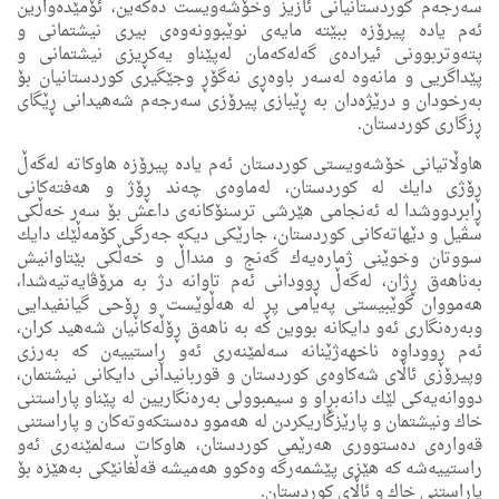
سه‌رجه‌م كوردستانیانی ئازیز وخۆشه‌ویست ده‌كه‌ین، ئۆمێده‌وارین
ئه‌م یاده‌ پیرۆزه‌ ببێته‌ مایه‌ی نوێبوونه‌وه‌ی بیری نیشتمانی و
پته‌وتربوونی ئیراده‌ی گه‌له‌كه‌مان له‌پێناو یه‌كڕیزی نیشتمانی و
پێداگریی و مانه‌وه‌ له‌سه‌ر باوه‌ڕی نه‌گۆڕ وجێگیری كوردستانیان بۆ
به‌رخودان و درێژه‌دان به‌ ڕێبازی پیرۆزی سه‌رجه‌م شه‌هیدانی ڕێگای
ڕزگاری كوردستان.
هاوڵاتیانی خۆشه‌ویستی كوردستان ئه‌م یاده‌ پیرۆزه‌ هاوكاته‌ له‌گه‌ڵ
ڕۆژی دایك له‌ كوردستان، له‌ماوه‌ی چه‌ند ڕۆژ و هه‌فته‌كانی
ڕابردووشدا له‌ ئه‌نجامی هێرشی ترسنۆكانه‌ی داعش بۆ سه‌ر خه‌ڵكی
سڤیل و دێهاته‌كانی كوردستان، جارێكی دیكه‌ جه‌رگی كۆمه‌ڵێك دایك
سووتان وخوێنی ژماره‌یه‌ك گه‌نج و منداڵ و خه‌ڵكی بێتاوانیش
به‌ناهه‌ق ڕژان، له‌گه‌ڵ ڕوودانی ئه‌م تاوانه‌ دژ به‌ مرۆڤایه‌تیه‌شدا،
هه‌مووان گوێبیستی په‌یامی پڕ له‌ هه‌ڵوێست و ڕۆحی گیانفیدایی
وبه‌ره‌نگاری ئه‌و دایكانه‌ بووین كه‌ به‌ ناهه‌ق ڕۆڵه‌كانیان شه‌هید كران،
ئه‌م ڕووداوه‌ ناخهه‌ژێنانه‌ سه‌لمێنه‌ری ئه‌و ڕاستییه‌ن كه‌ به‌رزی
وپیرۆزی ئاڵای شه‌كاوه‌ی كوردستان و قوربانیدانی دایكانی نیشتمان،
دووانه‌یه‌كی لێك دانه‌بڕاو و سیمبوولی به‌ره‌نگاریین له‌ پێناو پاراستنی
خاك ونیشتمان و پارێزگاریكردن له‌ هه‌موو ده‌ستكه‌وته‌كان و پاراستنی
قه‌واره‌ی ده‌ستووری هه‌رێمی كوردستان، هاوکات سەلمێنەری ئەو
راستییەشە کە هێزی پێشمەرگە وەکوو هەمیشە قەڵغانێکی بە‌هێزە بۆ
پاراستنی خاك و ئاڵای کوردستان.