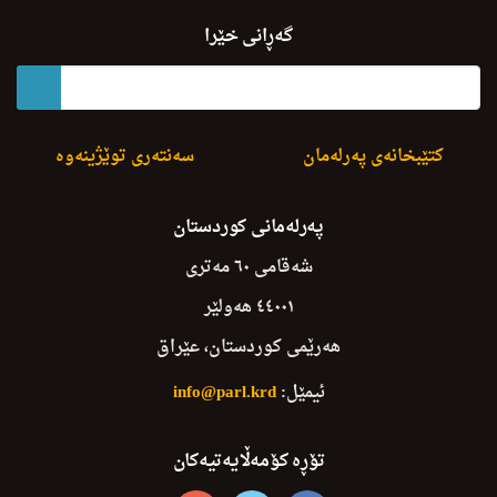
payamy pirozbayy serokayaty parlaman bo rojy alla
گەڕانی خێرا
کتێبخانەی پەرلەمان
سەنتەری توێژینەوە
پەرلەمانی کوردستان
شەقامی ٦٠ مەتری
٤٤٠٠١ هەولێر
هەرێمی کوردستان، عێراق
ئیمێل:
info@parl.krd
تۆڕە کۆمەڵایەتیەکان