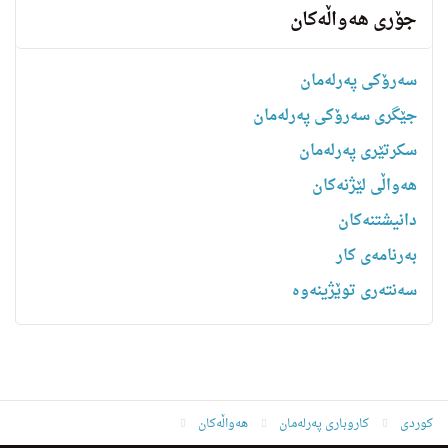
جۆری هەواڵەکان
سەرۆکی پەرلەمان
جێگری سەرۆکی پەرلەمان
سکرتێری پەرلەمان
هه‌واڵى لێژنه‌كان
دانیشتنه‌کان
بەرنامەی کار
سەنتەری توێژینەوە
کوردی
کاروباری پەرلەمان
هەواڵەکان