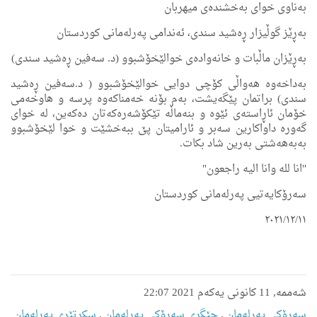
بەناوی خوای بەخشندەی میهربان
بەڕێز گوڵیزار ڕەشید سندی، ئەندامی پەرلەمانی کوردستان
بەڕێزان ماڵبات و خانەوادەی خوالێخۆشبوو (د. سەفین ڕەشید سندی)
بەداخەوە هەواڵی کۆچی دوایی خوالێخۆشبوو ( د.سەفین ڕەشید
سندی) براتمان پێگەیشت، بەم بۆنە خەمناکەوە پرسە و هاوخەمی
خۆمان ئاڕاستەی ئێوە و بنەماڵە تێکۆشەرەکەتان دەکەین، لە خوای
گەورە داواکارین سەبر و ئارامیتان پێ ببەخشێت و خوا لێخۆشبوو
بەبەهەشتی بەرین شاد بکات.
"انا لله وانا الیه راجعون"
سەرۆکایەتیی پەرلەمانی کوردستان
٢٠٢١/١٢/١١
شەممە, 11 کانونی یەکەم 2021 22:07
سەرۆکی پەرلەمان
,
جێگری سەرۆکی پەرلەمان
,
سکرتێری پەرلەمان