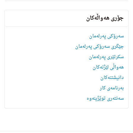
جۆری هەواڵەکان
سەرۆکی پەرلەمان
جێگری سەرۆکی پەرلەمان
سکرتێری پەرلەمان
هه‌واڵى لێژنه‌كان
دانیشتنه‌کان
بەرنامەی کار
سەنتەری توێژینەوە