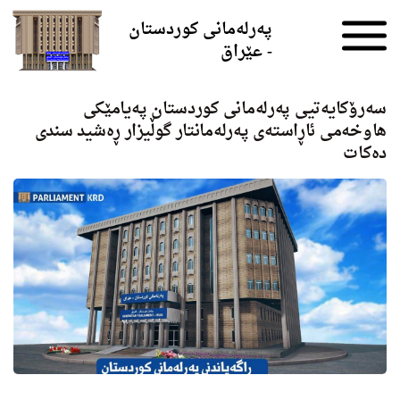
Skip to the content
پەرلەمانی کوردستان
- عێراق
سەرۆکایەتیی پەرلەمانی کوردستان پەیامێکی
هاوخەمی ئاڕاستەی پەرلەمانتار گوڵیزار ڕەشید سندی
دەکات