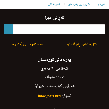
کوردی
کاروباری پەرلەمان
هەواڵەکان
peyamy hawxemy serokayaty bo gulizar reshyd sndy
گەڕانی خێرا
کتێبخانەی پەرلەمان
سەنتەری توێژینەوە
پەرلەمانی کوردستان
شەقامی ٦٠ مەتری
٤٤٠٠١ هەولێر
هەرێمی کوردستان، عێراق
ئیمێل:
info@parl.krd