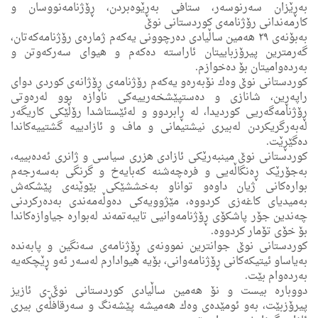
بەڕێزان سەرنوسەر، ستافى به‌ڕێوه‌بردن، ڕۆژنامەنووسان و
كارمەندانی رۆژنامەی كوردستانی نوێ
‏‎بەبۆنەی ٢٩ هه‌مین ساڵیادی دەرچوونی یەكەم ژمارەی رۆژنامەكەتان،
گەرمترین پیرۆزباییتان ئاراستە دەكەم و هیوای سه‌ركه‌وتن و
به‌رده‌وامیتان بۆ ده‌خوازم.
‏‎كوردستانی نوێ وه‌ك نۆبەرەو یەكەم رۆژنامەی ڕۆژانه‌ی كوردی دوای
راپەڕین، شانازی و دەستپێشخەرییەكی ناوازە بوو لەرەوتی
ڕۆژنامەگەریی كوردیدا، لە ڕابردوو و لەئێستاشدا رۆڵێکی کاریگەر
لەبەرگریكردن لەبیری نیشتیمانی و ماف و ئازادییە گشتییەکاندا
دەگێڕێت.
کوردستانی نوێ مینبەرێکی ئازادی هزری سیاسی و ژانری ئەدەبییە،
بەجۆرێک ڕەنگاڵەیی و فرەچەشنە کەبایەخ و گرنگی بەسەرجەم
بوارەکانی ژیان داوەو تواناو بەخششێکی بێوێنەی پێشکەش
بەمیدیای کاغەزی کردووە، مێژوویەکی دەوڵەمەندی بەدەرکردنی
چەندین جۆر پاشکۆی ڕۆژنامەوانیی تایبەتمەند لەبوارە جیاوازەکاندا
بۆ خۆی تۆمار کردووە.
کوردستانی نوێ جوانترین نموونەی ڕۆژنامەی سەنگین و پابەندە
بەیاساو ئیتیکەکانی ڕۆژنامەوانی، بۆیە هیوادارم لەسەر ئەو ڕێچکەیە
بەردەوام بێت.
‏‎دووبارە بیست و نۆ هه‌مین ساڵیادی كوردستانی نوێَ-ى ئازیز
پیرۆزبێت، بەو ئومێدەی وەك هەمیشە پێشەنگ و سەرقافڵەی بیری