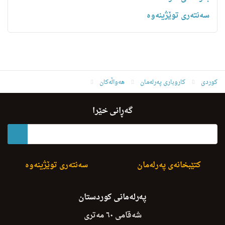
سەنتەری توێژینەوە
کوردی
کاروباری پەرلەمان
هەواڵەکان
D.rewaz: Kurdistani Nwe D.P. Nwe Bu
گەڕانی خێرا
کتێبخانەی پەرلەمان
سەنتەری توێژینەوە
پەرلەمانی کوردستان
شەقامی ٦٠ مەتری