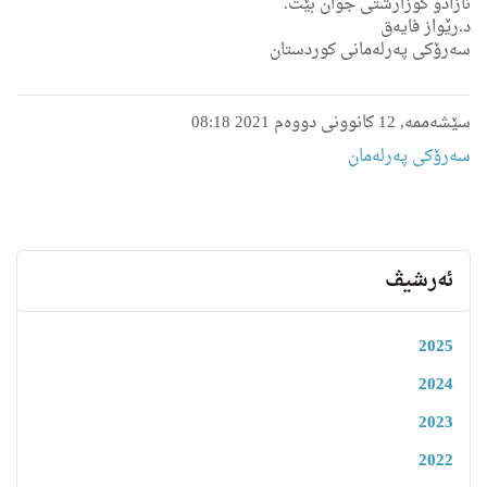
ئازادو گوزارشتی جوان بێت.
سێشەممە, 12 کانوونی دووەم 2021 08:18
سەرۆکی پەرلەمان
ئەرشیڤ
2025
2024
2023
2022