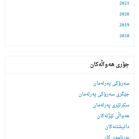
2021
2020
2019
2018
جۆری هەواڵەکان
سەرۆکی پەرلەمان
جێگری سەرۆکی پەرلەمان
سکرتێری پەرلەمان
هه‌واڵى لێژنه‌كان
دانیشتنه‌کان
بەرنامەی کار