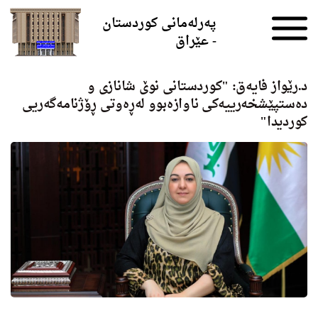
Skip to the content
پەرلەمانی کوردستان
- عێراق
د.رێواز فایه‌ق: "كوردستانی نوێ شانازی و
دەستپێشخەرییەكی ناوازەبوو لەڕەوتی ڕۆژنامەگەریی
كوردیدا"