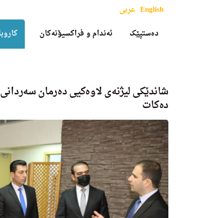
English
عربی
دەستپێک
ئەندام و فراکسیۆنەکان
کاروبا
شاندێكی لیژنه‌ی لاوه‌كیى ده‌رمان سه‌ردانی ب
ده‌كات