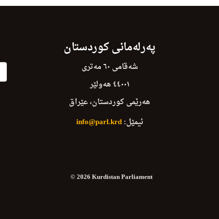
پەرلەمانی کوردستان
شەقامی ٦٠ مەتری
٤٤٠٠١ هەولێر
هەرێمی کوردستان، عێراق
ئیمێل:
info@parl.krd
© 2026 Kurdistan Parliament