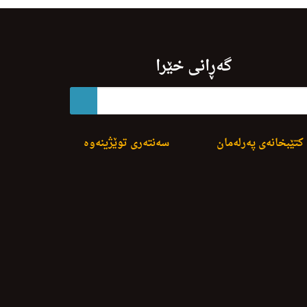
گەڕانی خێرا
کتێبخانەی پەرلەمان
سەنتەری توێژینەوە