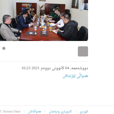
دووشەممە, 04 کانوونی دووەم 2021 16:23
هه‌واڵى لێژنه‌كان
کوردی
کاروباری پەرلەمان
هەواڵەکان
 D. Darman Dakat