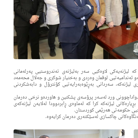
 لیژنه‌ی ده‌رمان كه‌ لیژنه‌یه‌كی لاوه‌كیی سه‌ر به‌لیژنه‌ی ته‌ندروستیی ‌په‌رله‌مانی
ه‌‌و ئه‌ندامیه‌تیی لوقمان وه‌ردی و به‌ختیار شوكری و جه‌لال محه‌مه‌د
ری لیژنه‌كه‌، سه‌ردانی به‌ڕێوه‌به‌رایه‌تیی كۆنترۆل و دابه‌شكردنی
ن به‌دواداچوونی ورد له‌سه‌ر پرۆسه‌ی پشكنین و هاورده‌و نرخی ده‌رمان
ه‌كانی لیژنه‌كه‌ كرا كه‌ له‌ماوه‌ی ڕابردوودا له‌لایه‌ن لیژنه‌كه‌ى
دروستیی حكومه‌تی هه‌رێمی كوردستان.
ه‌نگاوه‌كانی چاكسازی له‌سێكته‌ری ده‌رمان كرایه‌وه.