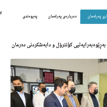
Skip to the content
پ
ری پەرلەمان
دەربارەی پەرلەمان
پەیوەندی
ه‌ڕێوه‌به‌رایه‌تیی كۆنترۆل و دابه‌شكردنی ده‌رمان