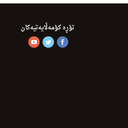
تۆڕە کۆمەڵایەتیەکان