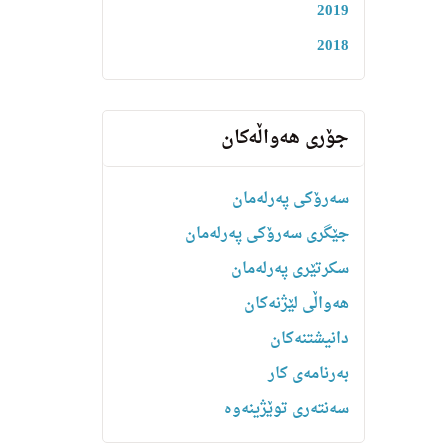
2019
2018
جۆری هەواڵەکان
سەرۆکی پەرلەمان
جێگری سەرۆکی پەرلەمان
سکرتێری پەرلەمان
هه‌واڵى لێژنه‌كان
دانیشتنه‌کان
بەرنامەی کار
سەنتەری توێژینەوە