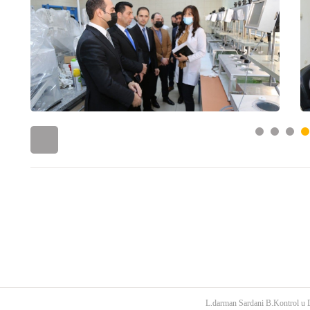
L.darman Sardani B.Kontrol u