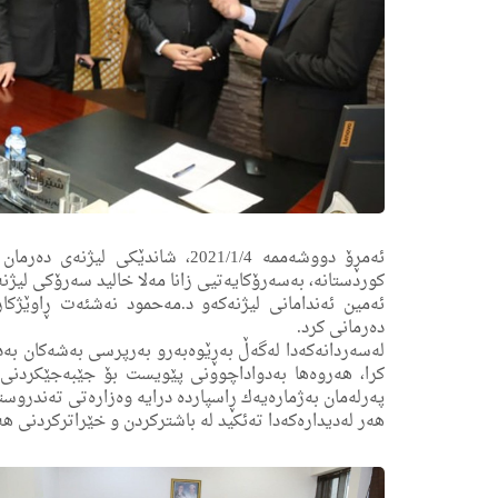
ئه‌مڕۆ دووشه‌ممه‌ 2021/1/4، شاندێكی
كوردستانه،‌ به‌سه‌رۆكایه‌تیی زانا مه‌لا خالید سه‌رۆكی لیژن
ئه‌مین ئه‌ندامانى لیژنه‌كه‌و د.مه‌حمود نه‌شئه‌ت ڕاوێژكا
ده‌رمانى كرد.
له‌سه‌ردانه‌كه‌دا له‌گه‌ڵ به‌ڕێوه‌به‌رو به‌رپرسی به‌شه‌كا
كرا، هه‌روه‌ها به‌دواداچوونی پێویست بۆ جێبه‌جێكردنی بڕیار
په‌رله‌مان به‌ژماره‌یه‌ك ڕاسپارده‌ درایه‌ وه‌زاره‌تی ته‌ن
هه‌ر له‌دیداره‌كه‌دا ‌ته‌ئكید له‌ باشتركردن و خێراتركردنی ه