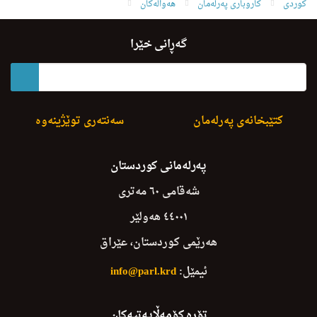
کوردی
کاروباری پەرلەمان
هەواڵەکان
Sh. L.paiwandiyakan Sardani K. Koria Dakat
گەڕانی خێرا
کتێبخانەی پەرلەمان
سەنتەری توێژینەوە
پەرلەمانی کوردستان
شەقامی ٦٠ مەتری
٤٤٠٠١ هەولێر
هەرێمی کوردستان، عێراق
ئیمێل:
info@parl.krd
تۆڕە کۆمەڵایەتیەکان