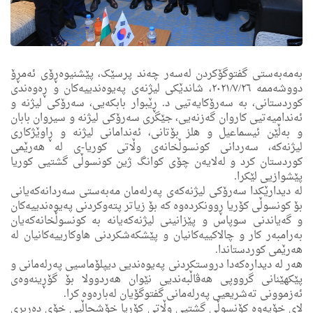
بەمەبەستی گفتوگۆکردن لەسەر چەند پرسێک، پێشنیوەڕۆی ئەمڕۆ
دووشەممه‌ ٢٠٢١/٧/٢٦، شاندێکی لیژنەى پەیوەندییەکان و ڕەوەندی
کوردستانی، به‌ سه‌رۆكایه‌تیی د. ڕێبوار بابکەیی، سەرۆکی لیژنە و
ئه‌ندامیه‌تیی کاروان گەزنەیی، جێگری سەرۆکى لیژنە و سیروان بابان
و بەڵێن ئیسماعیل و ھلز بۆتانی، ئەندامانی لیژنە و ڕاوێژکاری
لیژنەكه‌، سەردانی كونسوڵخانەی وڵاتی کوریا-ى لە هه‌رێمی
كوردستان کرد و له‌لایه‌ن چۆى کوانگ ژین كونسوڵی گشتیی کوریا
پێشوازیى لێكرا.
لە دیدارێکدا سه‌رۆكی لیژنه‌كه‌ی په‌رله‌مان مه‌به‌ستی سه‌ردانه‌كه‌یانی
بۆ كونسوڵی كۆریا ڕوونكرده‌وه‌ كه‌ بۆ زیاتر پته‌وكردنی په‌یوه‌ندییه‌كان
و گەیاندنی سوپاس و پێزانینی لیژنەکەیانه‌ بە كونسوڵخانەکەیان
به‌رامبه‌ر کار و چالاکییه‌كانیان و پێشکەشکردنی ھاوکارییەکانیان لە
ھەرێمی کوردستاندا.
هه‌ر له‌ دیداره‌كه‌دا دروستکردنی پەیوەندیی دیپلۆماسیی پەرلەمانی و
پێكهێنانی گرووپی ھەڤاڵبەندیی نێوان ھەردوولا بۆ گۆڕینەوەی
ئەزموونی ته‌شریعیی پەرلەمانی گفتوگۆیان له‌باره‌وه‌ كرا.
لای خۆیەوە کۆنسوڵی گشتیی وڵاتی کۆریا خۆشحاڵیی خۆی دەربڕی