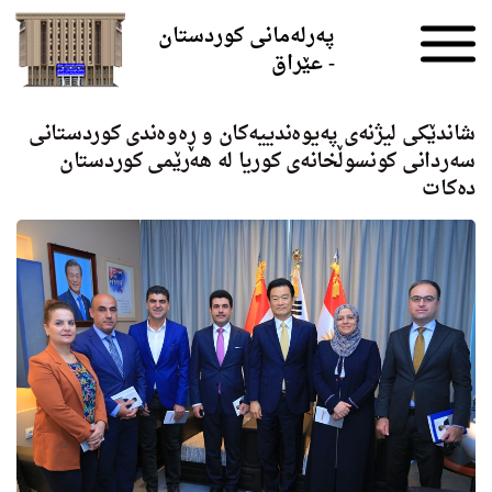
Skip to the content
پەرلەمانی کوردستان
- عێراق
شاندێکی لیژنەی پەیوەندییەکان و ڕەوەندی کوردستانی
سەردانی كونسوڵخانەی کوریا لە ھەرێمی کوردستان
دەکات