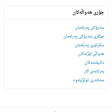
جۆری هەواڵەکان
سەرۆکی پەرلەمان
جێگری سەرۆکی پەرلەمان
سکرتێری پەرلەمان
هه‌واڵى لێژنه‌كان
دانیشتنه‌کان
بەرنامەی کار
سەنتەری توێژینەوە