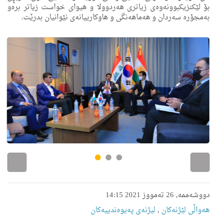
بۆ لێکنزیکبوونەوەی زیاتری ھەردوولا و ھیوای خواست زیاتر برەو
بەمجۆره‌ سەردان و ھەماھەنگی و ھاوکارییانه‌ی نێوانیان بدرێت.
دووشەممە, 26 تەمووز 2021 14:15
هه‌واڵى لێژنه‌كان
,
لیژنەی په‌یوه‌ندییه‌كان