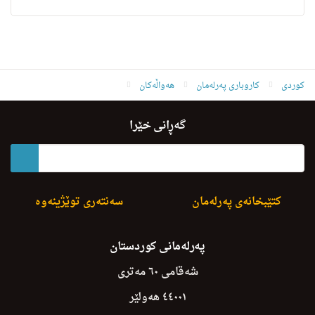
کوردی
کاروباری پەرلەمان
هەواڵەکان
Yasaye M.I.K.X.P.Taibat u K.Balakan Pasand Kra
گەڕانی خێرا
کتێبخانەی پەرلەمان
سەنتەری توێژینەوە
پەرلەمانی کوردستان
شەقامی ٦٠ مەتری
٤٤٠٠١ هەولێر