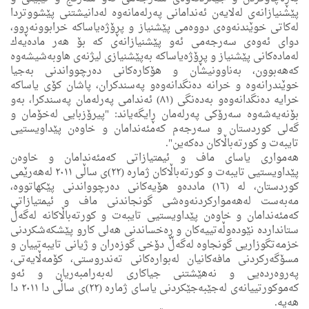
پێشنیازانه‌ی له‌لایه‌ن ئه‌ندامانى په‌رله‌مانه‌وه‌ له‌دانیشتنی پێشووتردا
له‌كاتی خوێندنه‌وه‌ى دووه‌می پێشنیاز و پڕۆژە‌یاساكه‌ خرابوونه‌ڕوو،
دوای ئه‌وه‌ى‌ سه‌رجه‌مى ئه‌و پێشنیازانه‌ى كه‌ بۆ هه‌ر ماده‌یه‌ك
له‌ماده‌كانی پێشنیاز و پڕۆژەیاساكه‌ به‌پێشنیازى لیژنه‌ی هاوبه‌شیشه‌وه‌
كه‌هه‌بوون، به‌ناوونیشان و هۆكاره‌كانی ده‌رچوواندنی به‌جیا
خوێندرانه‌وه‌ و خرانه‌ ده‌نگدانه‌وه‌و په‌سندكران، پاشان كۆی یاساكه‌
خرایه‌ ده‌نگدانه‌وه‌و به‌ده‌نگی (٨١) ئه‌ندامی په‌رله‌مان په‌سندكرا، به‌و
بۆنه‌یه‌شه‌وه‌ سه‌رۆكی په‌رله‌مان ڕایگه‌یاند: "پیرۆزبایی له‌خۆمان و
گه‌لی كوردستان و سه‌رجه‌م كه‌مئه‌ندامان و خاوه‌ن پێداویستیی
تایبه‌ت و كورته‌باڵاكان ده‌كه‌ین".
هەمواری یاسای ماف و ئیمتیازاتی کەمئەندامان و خاوەن
پێداویستيی تایبەت و كورته‌باڵاكان ژمارە (٢٢)ی ساڵی ٢٠١١ لەهەرێمی
کوردستان، له‌ (١٦) مادده‌و هۆیه‌كانی ده‌رچوواندنی پێكهاتووه‌،
مه‌به‌ست له‌هەمواركردنه‌وه‌شی گونجاندنی ماف و ئیمتیازاتی
كه‌مئه‌ندامان و خاوه‌ن پێداویستیی تایبه‌ت و كورته‌باڵاكانه له‌گه‌ڵ
ستاندارده‌ نێوده‌وڵه‌تییه‌كان و ڕه‌خساندنی هه‌لی كارو پێشكه‌شكردنی
خزمه‌تگوزاریی گونجاوه‌ له‌گه‌ڵ دۆخی گوزه‌ران و ژیانی تایبه‌تییان و
مسۆگه‌ركردنی مافه‌كانیان له‌بواره‌كانی ته‌ندروستی، كۆمه‌ڵایه‌تی،
په‌روه‌رده‌یی و نه‌هێشتنی جیاكارى له‌به‌رامبه‌ریان و ئه‌و
كه‌موكورتییانه‌ی له‌جێبه‌جێكردنی یاسای ژماره‌ (٢٢)ى ساڵی دا ٢٠١١ دا
هه‌یه‌.