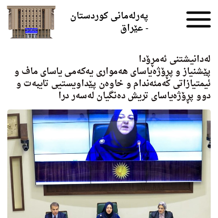
Skip to the content
پەرلەمانی کوردستان
- عێراق
له‌دانیشتنی ئه‌مڕۆدا
پێشنیاز و پڕۆژەیاسای هەمواری یەکەمی یاسای ماف و
ئیمتیازاتی کەمئەندام و خاوەن پێداویستيی تایبەت و
دوو پڕۆژه‌یاسای تریش ده‌نگیان له‌سه‌ر درا