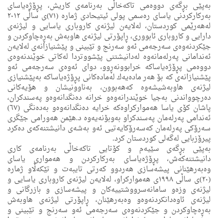
به‌پێی بڕگه‌ی دووه‌مى تاكه‌خاڵی به‌رنامه‌ی كاریش، پڕۆژەیاسای
بەرکارکردنی یاسای رەسمی پولی ئیتیحادى ژمارە (٧١)ی ساڵی ٢٠١٢
لەهەرێمی کوردستان، له‌لایه‌ن لیژنه‌ی كاروبارى یاسایی و لیژنه‌ی
دارایی و كاروبارى ئابوورى، ڕاپۆرتی لیژنه‌ی هاوبه‌ش به‌ڕه‌چاوكردن و
جێكردنه‌وه‌ى سه‌رجه‌می ئه‌و سه‌رنج و تێبینی و پێشنیازانه‌ی له‌لایه‌ن
ئه‌ندامانى په‌رله‌مانه‌وه‌ له‌دانیشتنی پێشووتردا له‌كاتی خوێندنه‌وه‌ى
دووه‌می پڕۆژە‌یاساكه‌ خرابوونه‌ڕوو، دوای ئه‌وه‌ى‌ سه‌رجه‌مى ئه‌و
پێشنیازانه‌ى كه‌ بۆ هه‌ر ماده‌یه‌ك له‌ماده‌كانی پڕۆژەیاساكه‌ به‌پێشنیازى
لیژنه‌ی هاوبه‌شیشه‌وه‌ كه‌هه‌بوون، به‌ناوونیشان و هۆیه‌‌كانی
ده‌رچوواندنی به‌جیا خوێندرانه‌وه‌و خرانه‌ ده‌نگدانه‌وه‌و په‌سندكران،
پاشان كۆی یاسا هه‌مواركراوه‌كه‌ خرایه‌ ده‌نگدانه‌وه‌و به‌ده‌نگی (٦٧)
ئه‌ندامی په‌رله‌مان په‌سندكراو به‌وبۆنه‌یه‌وه‌ د.هێمن هه‌ورامی جێگرى
سه‌رۆكی په‌رله‌مان كه‌سه‌رۆكایه‌تیی ئه‌و به‌شه‌ی دانیشتنه‌كه‌ی ده‌كرد
پیرۆزبایی له‌گه‌لی كوردستان كرد.
به‌پێی بڕگه‌ی سێیه‌م و كۆتایی تاكه‌خاڵی به‌رنامه‌ى كارى
دانیشتنه‌كه‌ش‌، پڕۆژەیاسای بەرکارکردن و هەمواری یاسای
وەبەرهێنانی پیشەسازی هەردوو کەرتی تایبەت و تێکەڵاو ژمارە
(٢٠)ى ساڵی ١٩٩٨ی هەموارکراو، له‌لایه‌ن لیژنه‌ی كاروبارى یاسایی و
لیژنه‌ی وزه‌و سامانه‌سرووشتییه‌كان و پیشه‌سازی و بازرگانی و
لیژنه‌ی ئاوه‌دانكردنه‌وه‌و وه‌به‌رهێنان، ڕاپۆرتی لیژنه‌ی هاوبه‌ش
به‌ڕه‌چاوكردن و جێكردنه‌وه‌ى سه‌رجه‌می ئه‌و سه‌رنج و تێبینی و