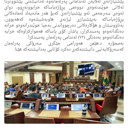
پێشنیازانه‌ی له‌لایه‌ن ئه‌ندامانى په‌رله‌مانه‌وه‌ له‌دانیشتنی پێشووتردا
له‌كاتی خوێندنه‌وه‌ى دووه‌می پڕۆژە‌یاساكه‌ خرابوونه‌ڕوو، دوای
ئه‌وه‌ى‌ سه‌رجه‌مى ئه‌و پێشنیازانه‌ى كه‌بۆ هه‌ر ماده‌یه‌ك له‌ماده‌كانی
پڕۆژەیاساكه‌ به‌پێشنیازى لیژنه‌ی هاوبه‌شیشه‌وه‌ كه‌هه‌بوون،
به‌ناوونیشان و هۆكاره‌كانی ده‌رچوواندنی به‌جیا خوێندرانه‌وه‌و خرانه‌
ده‌نگدانه‌وه‌و په‌سندكران، پاشان كۆی یاساكه‌ هه‌مواركراوه‌كه‌ خرایه‌
ده‌نگدانه‌وه‌و به‌ده‌نگی (٧٢) ئه‌ندامی په‌رله‌مان په‌سندكرا.
به‌مجۆره‌ د.هێمن هه‌ورامی جێگرى سه‌رۆكی په‌رله‌مان
كه‌سه‌رۆكایه‌تیی دانیشتنه‌كه‌ی ده‌كرد كۆتایی به‌دانیشتنه‌كه‌ هێنا.