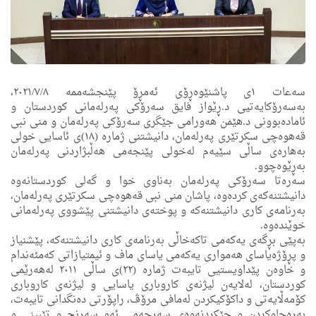
سه‌عات ١ى پاشنێوه‌ڕۆی ئه‌مڕۆ پێنجشه‌ممه‌ ٢٠٢١/٧/٨،
به‌سه‌رۆكایه‌تیی د.ڕێواز فایق سه‌رۆكی په‌رله‌مانی كوردستان و
ئاماده‌بوونی د.هێمن هه‌ورامی جێگری سه‌رۆكی په‌رله‌مان و منى نبى
قه‌هوه‌چی سكرتێری په‌رله‌مان، دانیشتنی ژماره (١٨)ى ئاسایی خولی
بەهارەی ساڵی سێیەم له‌خولی پێنجه‌می هه‌ڵبژاردنی په‌رله‌مان
به‌ڕێوه‌چوو.
سه‌ره‌تا سه‌رۆكی په‌رله‌مان به‌ناوى خوا و گه‌لی كوردستانه‌وه
دانیشتنه‌كه‌ی كرده‌وه‌، پاشان منى نبى قه‌هوه‌چی سكرتێری په‌رله‌مان،
به‌رنامه‌ى كارى دانیشتنه‌كه‌ و پوخته‌ى دانیشتنى پێشووى په‌رله‌مانى
خوێنده‌وه.
به‌پێی بڕگه‌ی یه‌كه‌مى تاكه‌خاڵی به‌رنامه‌ی كارى دانیشتنه‌كه‌، پێشنیاز
و پڕۆژەیاسای هەمواری یەکەمی یاسای ماف و ئیمتیازاتی کەمئەندام
و خاوەن پێداویستيی تایبەت ژمارە (٢٢)ی ساڵی ٢٠١١ لەهەرێمی
کوردستان، له‌لایه‌ن لیژنه‌ی كاروبارى یاسایی و لیژنه‌ی كاروبارى
كۆمه‌ڵایه‌تی و داكۆكیكردن له‌مافی مرۆڤ، راپۆرتی ده‌نگدانی تایبه‌ت،
به‌ڕه‌چاوكردن و جێكردنه‌وه‌ى سه‌رجه‌می ئه‌و سه‌رنج و تێبینی و