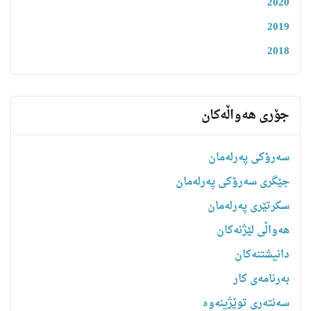
2020
2019
2018
جۆری هەواڵەکان
سەرۆکی پەرلەمان
جێگری سەرۆکی پەرلەمان
سکرتێری پەرلەمان
هه‌واڵى لێژنه‌كان
دانیشتنه‌کان
بەرنامەی کار
سەنتەری توێژینەوە