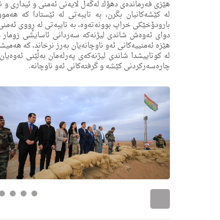
هێزی فەرماندەی دهۆك لەگەڵ لایەنی ئەمنی و ئیداری و ن
لە کێشەکانیان بگرن، بە تایبەتی لە ئێستادا کە هەمو
بارودۆخێکی خراپ بوونەته‌وه‌، بە تایبەتی لە ڕووی ئەمن
دوای ئەوەش شاندى لیژنەكه‌ سەردانی ئاسایشی زومار 
ھێزە ئەمنییەکانی ئه‌و ناوچانه‌یان بەرز نرخاند، کە هەم
لە کوتاییشدا شاندى لیژنەكه‌ی په‌رله‌مان بەڵێنی ئەوەی
چارەسەرکردنی کێشە و گرفتەکانی ئەو ناوچانە.