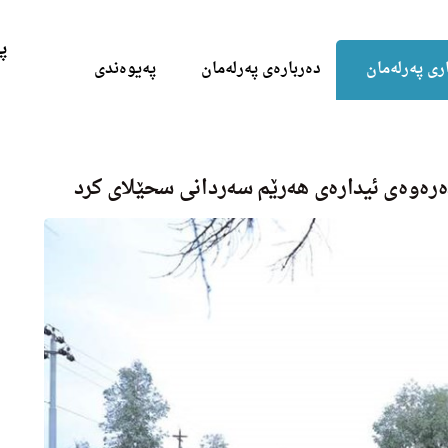
Skip to the content
پ
ری پەرلەمان
دەربارەی پەرلەمان
پەیوەندی
ەرەوەی ئیداره‌ى هەرێم سەردانی سحێلای کرد