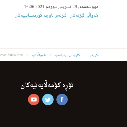
دووشەممە, 29 تشرینی دووەم 2021 16:06
هه‌واڵى لێژنه‌كان
,
لێژنه‌ى ناوچه‌ كوردستانییه‌كان
کوردی
کاروباری پەرلەمان
هەواڵەکان
rdani Shelai Krd
تۆڕە کۆمەڵایەتیەکان