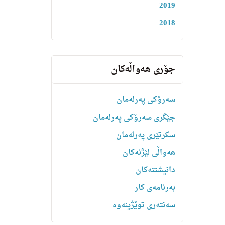
2019
2018
جۆری هەواڵەکان
سەرۆکی پەرلەمان
جێگری سەرۆکی پەرلەمان
سکرتێری پەرلەمان
هه‌واڵى لێژنه‌كان
دانیشتنه‌کان
بەرنامەی کار
سەنتەری توێژینەوە