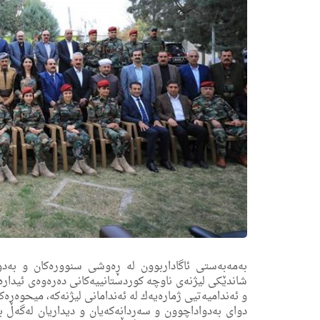
شاندێکی لیژنەی ناوچە کوردستانییەکانی دەره‌وەی ئیدار
و ئه‌ندامیه‌تیی ژماره‌یه‌ك له‌ ئه‌ندامانی لیژنه‌كه‌، میحو
دوای بەدواداچوون و سەردانەکەیان و دیداریان لەگەڵ ب