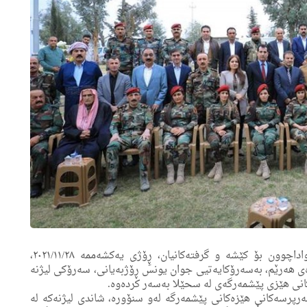
به‌مەبەستی ئاگاداربوون لە ڕەوشی سنوورەکان و بەدواداچوون بۆ کێشە و گرفتەکانیان، ڕِۆژی یەکشەممە ٢٠٢١/١١/٢٨،
ه‌ى ھەرێم، بەسەرۆكایه‌تیی جوان یونس ڕۆژبەیانی، سەرۆکی لیژنە
ەرەکانی ھێزی پێشمەرگەى لە سحێلا بەسەر کرده‌وه‌.
ەرپرسەکانی ھێزەکانی پێشمەرگە لەو سنۆورە، شاندی لیژنەكه‌ لە