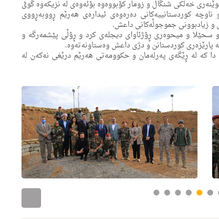
وێنەری خەڵکی شنگال و زومار کۆبووەوه‌ بۆئەوەی لە نزیکەوە گوێ
و ناوچە کوردستانییەکانی دەرەوەى ئیداره‌ى هه‌رێم ڕووبەڕووی
ی و زیادبوونی جموجوڵه‌كانی داعش.
و سحێلا و میحوەری ڕۆژئاوای دیجلەی کرد و ڕۆڵی پێشمەرگە و
یشە پارێزەری کوردستانن و دژی داعش وەستاونەتەوە.
ان دا کە له‌ ڕێگه‌ی پەرلەمان و حکوومەتی ھەرێم درێغی نەکەن لە