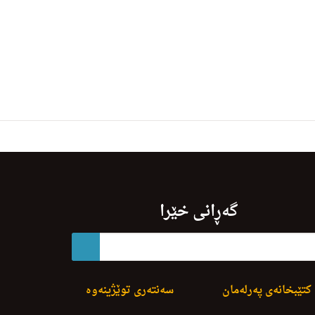
گەڕانی خێرا
کتێبخانەی پەرلەمان
سەنتەری توێژینەوە