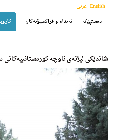
English
عربی
دەستپێک
ئەندام و فراکسیۆنەکان
کاروبا
شاندێکی لیژنەی ناوچە کوردستانییەکانی د