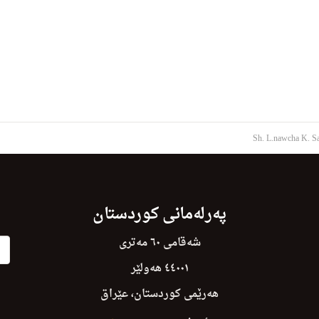
Sh. L.nawcha K. Sa
پەرلەمانی کوردستان
شەقامی ٦٠ مەتری
٤٤٠٠١ هەولێر
هەرێمی کوردستان، عێراق