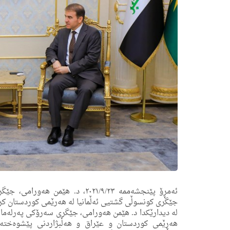
ئه‌مڕۆ پێنجشه‌ممه‌ ٢٠٢١/٩/٢٣، د.
جێگری كونسوڵی گشتیی ئه‌ڵمانیا له‌ هه‌رێمی كوردستان كر
له‌ دیدارێكدا د. هێمن هه‌ورامی، جێگری سه‌رۆكی په‌رله‌م
هه‌رێمی كوردستان و عێراق و هه‌ڵبژاردنی پێشوه‌خته