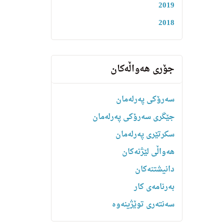
2019
2018
جۆری هەواڵەکان
سەرۆکی پەرلەمان
جێگری سەرۆکی پەرلەمان
سکرتێری پەرلەمان
هه‌واڵى لێژنه‌كان
دانیشتنه‌کان
بەرنامەی کار
سەنتەری توێژینەوە