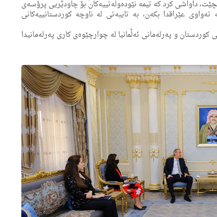
 بچێت، داواشی كرد كه‌ تیمه‌ نێوده‌وڵه‌تییه‌كان بۆ چاودێریی پرۆسه‌ی
 ته‌واوی عێراقدا بكه‌ن، به‌ تایبه‌تی له‌ ناوچه‌ كوردستانییه‌كانی
 كوردستان و په‌رله‌مانی ئه‌ڵمانیا له‌ چوارچێوه‌ی كاری په‌رله‌مانیدا