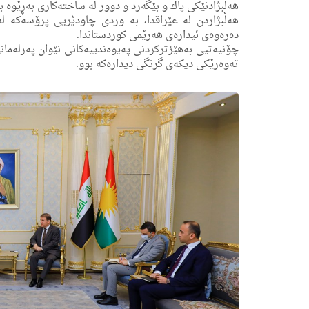
هه‌ڵبژادنێكی پاك و بێگه‌رد و دوور له‌ ساخته‌كارى به‌ڕێوه‌
هه‌ڵبژاردن له‌ عێراقدا، به‌ وردی چاودێریی پرۆسه‌كه‌ له‌
ده‌ره‌وه‌ی ئیداره‌ی هه‌رێمی كوردستاندا.
چۆنیه‌تیی به‌هێزتركردنی په‌یوه‌ندییه‌كانی نێوان په‌رله‌مانی
ته‌وه‌رێكی دیكه‌ى گرنگی دیداره‌كه‌ بوو.