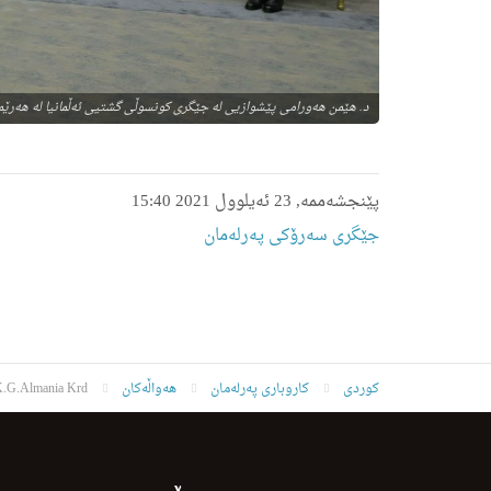
د. هێمن هه‌ورامی پێشوازیی له‌ جێگری كونسوڵی گشتیی ئه‌ڵمانیا له‌ هه‌رێ
پێنجشەممە, 23 ئەیلوول 2021 15:40
جێگری سەرۆکی پەرلەمان
کوردی
کاروباری پەرلەمان
هەواڵەکان
K.G.Almania Krd