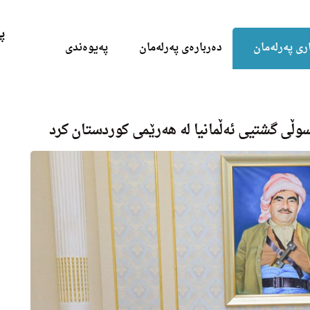
Skip to the content
پ
ری پەرلەمان
دەربارەی پەرلەمان
پەیوەندی
ڵی گشتیی ئه‌ڵمانیا له‌ هه‌رێمی كوردستان كرد