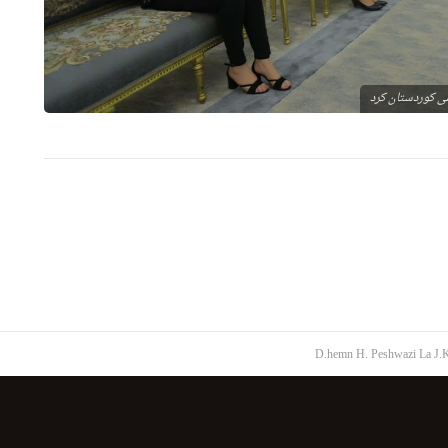
می كوردستان كرد
D.hemn H. Peshwazi La J.