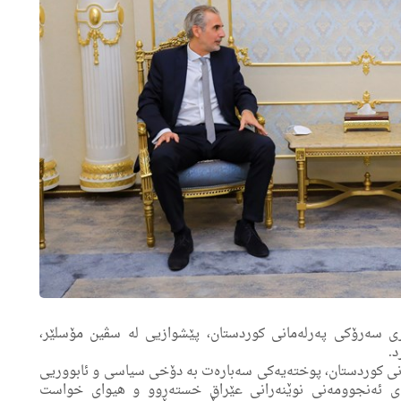
 هێمن هه‌ورامی، جێگری سه‌رۆكی په‌رله‌مانی كوردستان، پێشوازیى له‌ سڤین مۆسلێر،
د.
انی كوردستان، پوخته‌یه‌كى سه‌باره‌ت به‌ دۆخی سیاسی و ئابووریی
‌ى ئه‌نجوومه‌نی نوێنه‌رانی عێراق خسته‌ڕوو و هیوای خواست