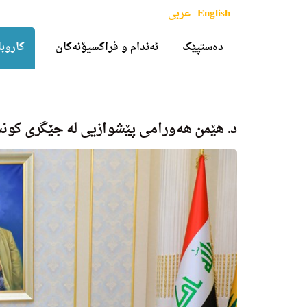
English
عربی
دەستپێک
ئەندام و فراکسیۆنەکان
کاروبا
د. هێمن هه‌ورامی پێشوازیی له‌ جێگری كونسو